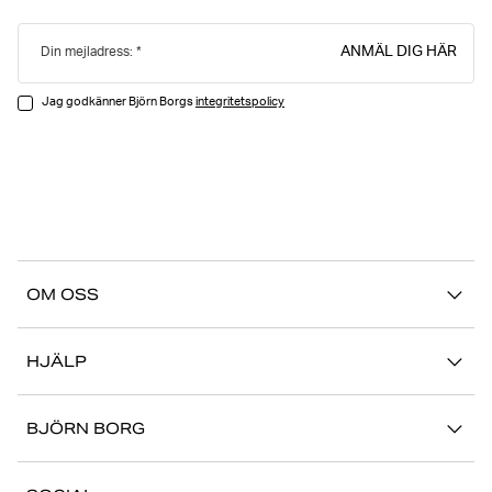
ANMÄL DIG HÄR
Din mejladress:
Jag godkänner Björn Borgs
integritetspolicy
OM OSS
Vår story
HJÄLP
Hållbarhet
Logga in på Mina Sidor
Stories
BJÖRN BORG
Kontakta oss
Butiker
Jobba hos oss
FAQ