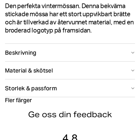
Den perfekta vintermössan. Denna bekväma
stickade mössa har ett stort uppvikbart brätte
och är tillverkad av återvunnet material, med en
broderad logotyp på framsidan.
Beskrivning
Björn Borg Studio Beanie är en bekväm mössa i stickat
Material & skötsel
stretchmaterial tillverkat av återvunnen polyester. Den
har en normal passform och ett stort uppvikt brätte
97% Polyester - Recycled 3% Elastane
med en broderad logga på framsidan.
Storlek & passform
Tillverkad i: China(CN)
Fler färger
Återvunnet material
Hitta din storlek
Storleksguide
Stickat tyg
Ge oss din feedback
Normal passform
Blek ej
Kemtvättas ej
Stor hopfällbar fälg
Broderad logotyp
4.8
Artikelnummer: 10003280_WE019