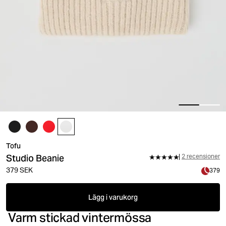
Tofu
Studio Beanie
2 recensioner
379 SEK
379
Lägg i varukorg
Varm stickad vintermössa