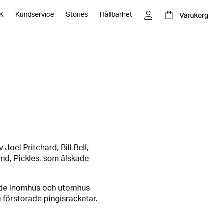
Varukorg
K
Kundservice
Stories
Hållbarhet
som kombinerar element från tennis, badminton och
 favorit bland många, såväl unga som gamla.
 har under de senaste åren växt och fått enorm
r dig reglerna för Pickleball och inspirerar dig med de
ör matchen.
Joel Pritchard, Bill Bell,
nd, Pickles, som älskade
både inomhus och utomhus
förstorade pingisracketar.