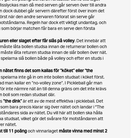
 Misslyckas man då med serven går serven över till andra
n dock dubbel går servern därefter först över inom det
örst när den andre servaren förlorat sin serve går
 motståndarna. Regeln har dock ett viktigt undantag, och
ag som börjar matchen får bara en serve den första
ren eller slaget efter får slås på volley
. Det innebär att
måste låta bollen studsa innan de returnerar bollen och
 måste låta returen studsa innan de slår bollen över nät.
 spelarna slå bollen både på volley och efter en studs i
 nätet finns det som kallas för ”köket” eller “the
spelarna inte gå in om inte bollen studsat i köket först.
vad man kallar en ”no-volley zone”. I Pickleball går man
ör inte närmre nät än till denna gräns om det inte krävs
en boll som redan studsat där.
”the dink”
as
är ett av de mest effektiva i pickleball. Det
 som bara precis klarar sig över nätet och landar i "The
tåndares sida av nätet. Du vill här att bollen ska hålla
 ha studsat, vilket gör det svårare för motståndaren att
er nätet.
t till 11 poäng
måste vinna med minst 2
och vinnarlaget