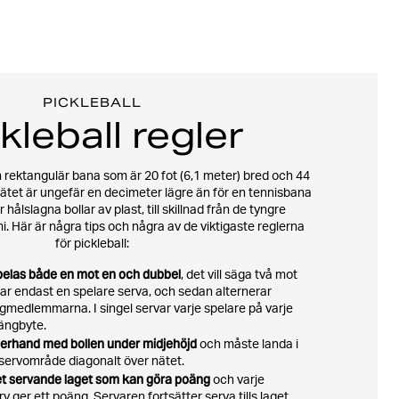
PICKLEBALL
kleball regler
n rektangulär bana som är 20 fot (6,1 meter) bred och 44
 Nätet är ungefär en decimeter lägre än för en tennisbana
ålslagna bollar av plast, till skillnad från de tyngre
i. Här är några tips och några av de viktigaste reglerna
för pickleball:
spelas både en mot en och dubbel
, det vill säga två mot
rjar endast en spelare serva, och sedan alternerar
gmedlemmarna. I singel servar varje spelare på varje
oängbyte.
erhand med bollen under midjehöjd
och måste landa i
servområde diagonalt över nätet.
et servande laget som kan göra poäng
och varje
v ger ett poäng. Servaren fortsätter serva tills laget