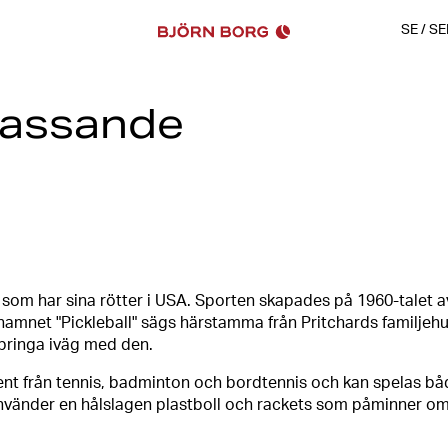
SE
/
SE
 passande
Pickleball är en racketsport 
bordtennis, och som blivit en
Sporten har funnits länge men
popularitet över världen. Vi lä
snyggaste träningskläderna f
 som har sina rötter i USA. Sporten skapades på 1960-talet av 
amnet "Pickleball" sägs härstamma från Pritchards familjehu
springa iväg med den.
ent från tennis, badminton och bordtennis och kan spelas 
vänder en hålslagen plastboll och rackets som påminner om 