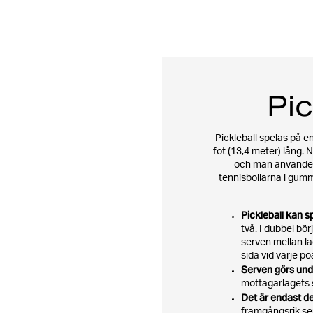
Pic
Pickleball spelas på e
fot (13,4 meter) lång.
och man använder h
tennisbollarna i gumm
Pickleball kan 
två. I dubbel bö
serven mellan la
sida vid varje p
Serven görs und
mottagarlagets 
Det är endast d
framgångsrik ser