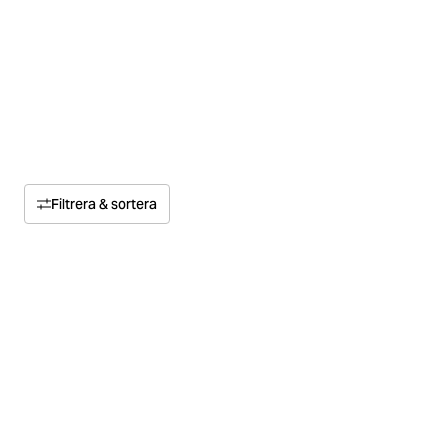
Filtrera & sortera
Sortera efter
Relevans
Pris
Pris högt till lågt
Storlek
Pris lågt till högt
Färg