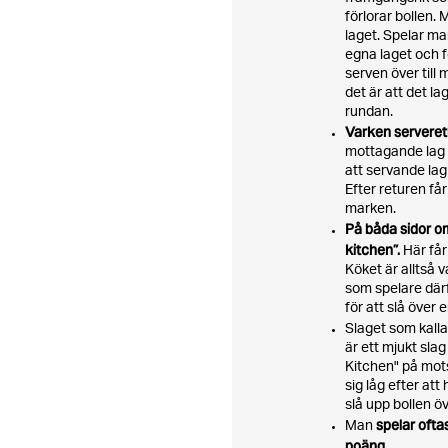
förlorar bollen.
laget. Spelar ma
egna laget och f
serven över till
det är att det l
rundan.
Varken serveretu
mottagande lag 
att servande lag
Efter returen får
marken.
På båda sidor om
kitchen”.
Här får 
Köket är alltså 
som spelare därf
för att slå över 
Slaget som kall
är ett mjukt slag
Kitchen" på mots
sig låg efter att
slå upp bollen öv
spelar oftas
Man
poäng