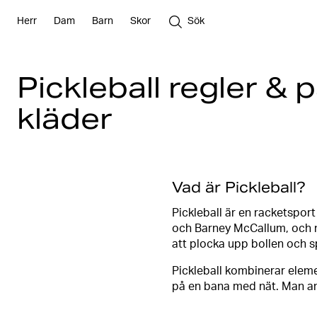
Herr
Dam
Barn
Skor
Sök
Pickleball regler &
kläder
Vad är Pickleball?
Pickleball är en racketsport
och Barney McCallum, och n
att plocka upp bollen och 
Pickleball kombinerar elem
på en bana med nät. Man an