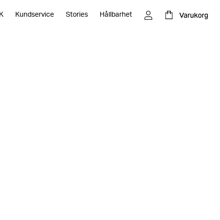
Varukorg
K
Kundservice
Stories
Hållbarhet
 behöver för att skapa snygga outfits och kompletta looks
 snygga höstskor för både dam och herr. Välj bland flera
r.
 par snygga boots eller trendiga sneakers, så är Björn
l nästa nivå.
rval av höstens mest lockande skomode från Björn Borg.