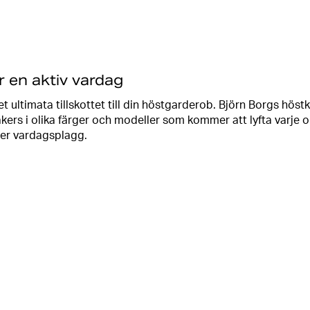
 en aktiv vardag
t ultimata tillskottet till din höstgarderob. Björn Borgs höstk
rs i olika färger och modeller som kommer att lyfta varje ou
ller vardagsplagg.
 olika färger och modeller, så att du kan hitta det perfekta p
fattar allt från klassiska svarta och vita sneakers som passar ti
ektfulla detaljer som lyfter looken.
kta för träningspassen på gymmet, utan fungerar även utmärk
kväll ute med vänner. Matcha dem med dina favoritjeans, ett
full kontrast. Sneakers är det säkra kortet som passar till allt.
både för herr och dam. Björn Borgs sneakers kombinerar stil o
ka att bära länge.