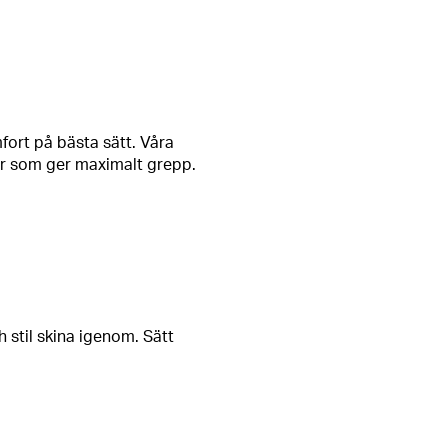
ka
sneakers
för en
ort på bästa sätt. Våra
lor som ger maximalt grepp.
r dig.
 bland flera olika stilar och
niska Björn Borg-tryck.
 avslappnat snygg och
 stil skina igenom. Sätt
 en sko som passar just din