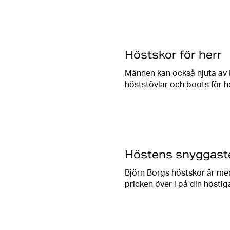
Från snygga
stövlar
och chu
avslappnad look. Upptäck 
Höstskor för herr
Männen kan också njuta av 
höststövlar och
boots för h
Oavsett om du är ute efter 
Uppdatera din skogarderob
modeller. I vårt sortiment h
Höstens snyggast
Matcha dina höstskor med v
sportig look.
Björn Borgs höstskor är mer 
pricken över i på din hösti
Oavsett om du föredrar boots
stil.