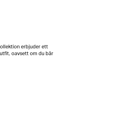
ollektion erbjuder ett
tfit, oavsett om du bär
aret som speglar just din
ll nästan allt, till
t till en avslappnad
 par mjuka sweatpants eller
ch komfort och resultatet är