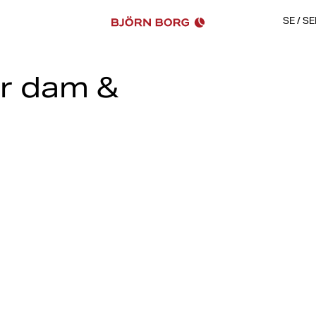
SE
/
SE
ör dam &
Vår höstkollektion har allt du
från topp till tå.
Hos oss hittar du stilrena och
olika modeller, stilar och färge
Oavsett om du är ute efter ett
Borg redo att ta din höststil til
Låt oss guida dig genom ett u