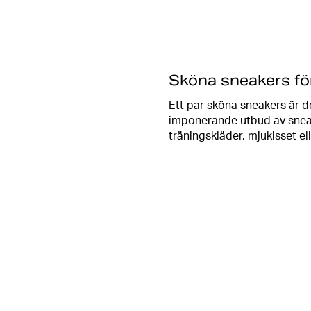
Sköna sneakers för
Ett par sköna sneakers är de
imponerande utbud av sneake
träningskläder, mjukisset e
Hos oss finner du sneakers i
personlighet. Vårt utbud inne
alternativ i färg och med eff
Sneakers är inte bara perfe
promenad i parken eller en 
en fin klänning för en effekt
Självklart har vi sneakers 
skor som du kommer att äls