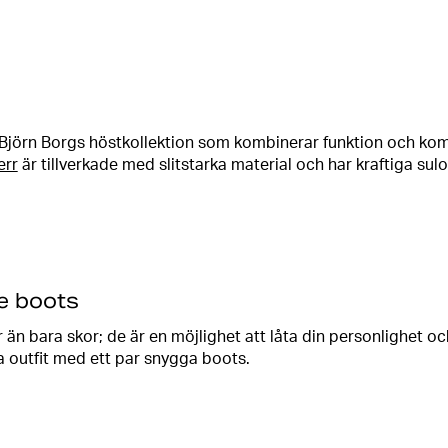
nky boots att matcha med höstens mode, till sköna, klassis
Björn Borgs
damskor
och hitta dina nya favoriter.
Björn Borgs höstkollektion som kombinerar funktion och komf
err
är tillverkade med slitstarka material och har kraftiga su
ett par sköna boots eller trendiga
sneakers
, så har vi något fö
 med de mest trendiga och funktionella
skorna för herr
. Välj
ittar du såväl herrboots i läder, som snygga sneakers med iko
e boots
ardagsplagg eller med träningskläder eller
mjukisset
för en
än bara skor; de är en möjlighet att låta din personlighet och
ga outfit med ett par snygga boots.
 i äkta läder, mocka eller i syntetiska material, så hittar du