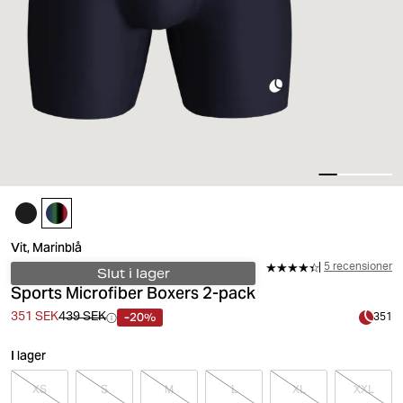
Vit, Marinblå
5 recensioner
Slut i lager
Sports Microfiber Boxers 2-pack
-20%
351 SEK
439 SEK
351
I lager
XS
S
M
L
XL
XXL