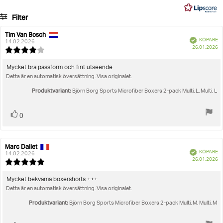
komfort
8
Paketet innehåller två boxershorts
Filter
betyg
Betyg
Bilder
Artikelnummer: 10004193_MP002
Tim Van Bosch
Recensionsförfattare:
Recensionsdatum:
Bekräftad
KÖPARE
14.02.2026
K
Storlek
26.01.2026
Herr
Kalsonger
Recensionsbetyg:
Sport Boxers
Sports Microfiber Boxers 2-pack
4.0
utav
Recensionstext:
Mycket bra passform och fint utseende
5
Detta är en automatisk översättning. Visa originalet.
stjärnor
Produktvariant:
Björn Borg Sports Microfiber Boxers 2-pack Multi, L, Multi, L
Rösta
röst(er)
0
upp
Marc Dallet
Recensionsförfattare:
Recensionsdatum:
Bekräftad
KÖPARE
14.02.2026
K
26.01.2026
Recensionsbetyg:
5.0
utav
Recensionstext:
Mycket bekväma boxershorts +++
5
Detta är en automatisk översättning. Visa originalet.
stjärnor
Produktvariant:
Björn Borg Sports Microfiber Boxers 2-pack Multi, M, Multi, M