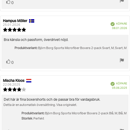
Rösta
röst(er)
0
upp
Hampus Möller
Recensionsförfattare:
Recensionsdatum:
Bekräftad
KÖPARE
25.01.2026
K
08.01.2026
Recensionsbetyg:
5.0
utav
Recensionstext:
Bra känsla och passform, överdrivet nöjd.
5
Produktvariant:
stjärnor
Björn Borg Sports Microfiber Boxers 2-pack Svart, M, Svart, M
Rösta
röst(er)
0
upp
Mischa Kloos
Recensionsförfattare:
Recensionsdatum:
Bekräftad
KÖPARE
22.06.2025
K
05.06.2025
Recensionsbetyg:
4.0
utav
Recensionstext:
Det här är fina boxershorts och de passar bra för vardagsbruk.
5
Detta är en automatisk översättning. Visa originalet.
stjärnor
Produktvariant:
Björn Borg Sports Microfiber Boxers 2-pack Blå, M, Blå, M
Storlek
: Perfekt