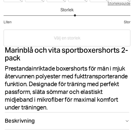
Storleksguide
Storlek
3.25
Liten
Stor
utav
Baserat
5
på
Välj en storlek
8
Marinblå och vita sportboxershorts 2-
betyg
pack
Prestandainriktade boxershorts för män i mjuk
återvunnen polyester med fukttransporterande
funktion. Designade för träning med perfekt
passform, släta sömmar och elastiskt
midjeband i mikrofiber för maximal komfort
under träningen.
Beskrivning
Björn Borg Sports Microfiber Boxers 2-pack i Navy Blue