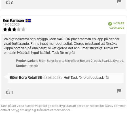
Rösta
röst(er)
0
upp
Ken Karlsson
Recensionsförfattare:
Recensionsdatum:
Bekräftad
KÖPARE
19.05.2025
K
02.05.2025
Recensionsbetyg:
3.0
utav
Recensionstext:
Väldigt bekväma och snygga. Men VARFÖR placerar man en lapp på det där
5
viset fortfarande. Finns inget mer obehagligt. Gjorde misstaget att försöka
stjärnor
klippa bort den på ena paret, vilket gjorde det ännu mer sticksigt. Prova att
printa in tvättråd i tyget istället. Tack för mig 🙂
Produktvariant:
Björn Borg Sports Microfiber Boxers 2-pack Svart, L, Svart, L
Storlek
: Perfekt
Svara
Björn Borg Retail SE
:
Hej! Tack för bra feedback! 😍
(23.05.2025)
från:
Rösta
röst(er)
1
upp
Tänk på att vissa kunder väljer att ge ett betyg utan att skriva en recension. Därav kommer
antalet betyg att skilja sig ifrån antalet recensioner.