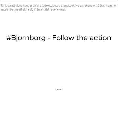
Tänk på att vissa kunder väljer att ge ett betyg utan att skriva en recension. Därav kommer
antalet betyg att skilja sig ifrån antalet recensioner.
#Bjornborg - Follow the action