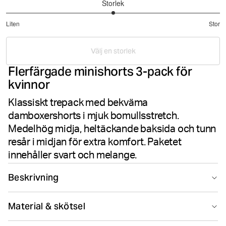
Storlek
3
Liten
Stor
utav
Baserat
5
på
Välj en storlek
5
Flerfärgade minishorts 3-pack för
betyg
kvinnor
Klassiskt trepack med bekväma
damboxershorts i mjuk bomullsstretch.
Medelhög midja, heltäckande baksida och tunn
resår i midjan för extra komfort. Paketet
innehåller svart och melange.
Beskrivning
Björn Borg Core Minishorts 3-pack i Multi erbjuder
Material & skötsel
vardagskomfort i en klassisk trepack-design. Dessa
damboxershorts är tillverkade i mjukt bomullsstretch-
95% Cotton 5% Elastane