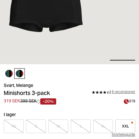
Svart, Melange
Minishorts 3-pack
6 recensioner
-20%
319 SEK
399 SEK
319
I lager
XS
S
M
L
XL
XXL
Storleksguide