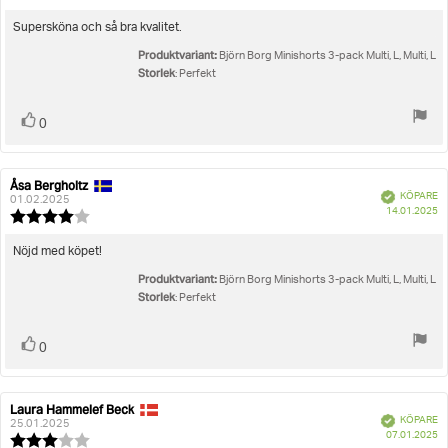
5.0
utav
Recensionstext:
Supersköna och så bra kvalitet.
5
Produktvariant:
stjärnor
Björn Borg Minishorts 3-pack Multi, L, Multi, L
Storlek
: Perfekt
Rösta
röst(er)
0
upp
Åsa Bergholtz
Recensionsförfattare:
Recensionsdatum:
Bekräftad
KÖPARE
01.02.2025
K
14.01.2025
Recensionsbetyg:
4.0
utav
Recensionstext:
Nöjd med köpet!
5
Produktvariant:
stjärnor
Björn Borg Minishorts 3-pack Multi, L, Multi, L
Storlek
: Perfekt
Rösta
röst(er)
0
upp
Laura Hammelef Beck
Recensionsförfattare:
Recensionsdatum:
Bekräftad
KÖPARE
25.01.2025
K
07.01.2025
Recensionsbetyg: