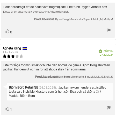
3.0
utav
Recensionstext:
Hade föredragit att de hade varit högmidjade. Lite tunn i tyget. Annars bra!
5
Detta är en automatisk översättning. Visa originalet.
stjärnor
Produktvariant:
Björn Borg Minishorts 3-pack Multi, M, Multi, M
Rösta
röst(er)
0
upp
Agneta Kling
Recensionsförfattare:
Recensionsdatum:
Bekräftad
KÖPARE
14.01.2025
K
27.12.2024
Recensionsbetyg:
3.0
utav
Recensionstext:
Lite för låga för min smak och inte den bomull de gamla Björn Borg shortsen
5
jag har. Har dem ut och in för att slippa skav från sömmarna.
stjärnor
Produktvariant:
Björn Borg Minishorts 3-pack Multi, S, Multi, S
Svara
Björn Borg Retail SE
:
Jag kan rekommendera att istället
(26.03.2025)
från:
testa våra Invisible Hipsters som är helt sömlösa och så sköna 😍 /
Madde, Björn Borg
Rösta
röst(er)
1
upp