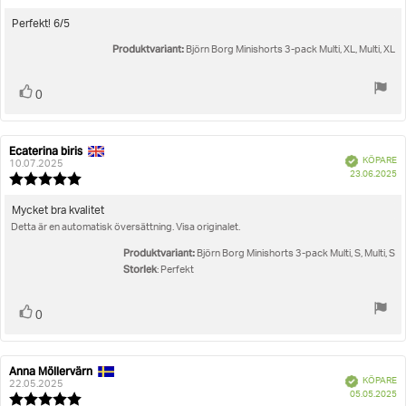
5.0
utav
Recensionstext:
Perfekt! 6/5
5
Produktvariant:
stjärnor
Björn Borg Minishorts 3-pack Multi, XL, Multi, XL
Rösta
röst(er)
0
upp
Ecaterina biris
Recensionsförfattare:
Recensionsdatum:
Bekräftad
KÖPARE
10.07.2025
K
23.06.2025
Recensionsbetyg:
5.0
utav
Recensionstext:
Mycket bra kvalitet
5
Detta är en automatisk översättning. Visa originalet.
stjärnor
Produktvariant:
Björn Borg Minishorts 3-pack Multi, S, Multi, S
Storlek
: Perfekt
Rösta
röst(er)
0
upp
Anna Möllervärn
Recensionsförfattare:
Recensionsdatum:
Bekräftad
KÖPARE
22.05.2025
K
05.05.2025
Recensionsbetyg: