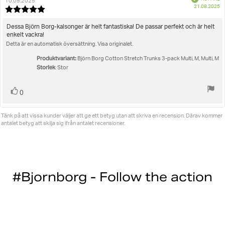
10.09.2025
K
21.08.2025
Recensionsbetyg:
5.0
utav
Recensionstext:
Dessa Björn Borg-kalsonger är helt fantastiska! De passar perfekt och är helt
5
enkelt vackra!
stjärnor
Detta är en automatisk översättning. Visa originalet.
Produktvariant:
Björn Borg Cotton Stretch Trunks 3-pack Multi, M, Multi, M
Storlek
: Stor
Rösta
röst(er)
0
upp
Tänk på att vissa kunder väljer att ge ett betyg utan att skriva en recension. Därav kommer
antalet betyg att skilja sig ifrån antalet recensioner.
#Bjornborg - Follow the action