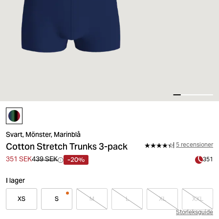
Svart, Mönster, Marinblå
Cotton Stretch Trunks 3-pack
5 recensioner
-20%
351 SEK
439 SEK
351
I lager
XS
S
M
L
XL
XXL
Storleksguide