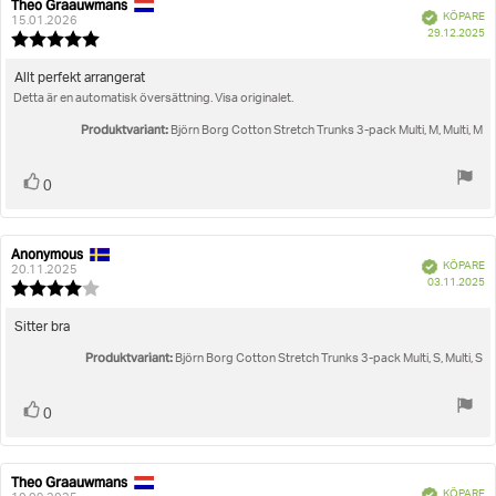
Theo Graauwmans
Recensionsförfattare:
Recensionsdatum:
Bekräftad
KÖPARE
15.01.2026
K
29.12.2025
Recensionsbetyg:
5.0
utav
Recensionstext:
Allt perfekt arrangerat
5
Detta är en automatisk översättning. Visa originalet.
stjärnor
Produktvariant:
Björn Borg Cotton Stretch Trunks 3-pack Multi, M, Multi, M
Rösta
röst(er)
0
upp
Anonymous
Recensionsförfattare:
Recensionsdatum:
Bekräftad
KÖPARE
20.11.2025
K
03.11.2025
Recensionsbetyg:
4.0
utav
Recensionstext:
Sitter bra
5
Produktvariant:
stjärnor
Björn Borg Cotton Stretch Trunks 3-pack Multi, S, Multi, S
Rösta
röst(er)
0
upp
Theo Graauwmans
Recensionsförfattare:
Recensionsdatum:
Bekräftad
KÖPARE