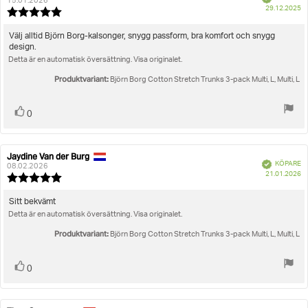
15.01.2026
K
Storlek
29.12.2025
Recensionsbetyg:
5.0
utav
Recensionstext:
Välj alltid Björn Borg-kalsonger, snygg passform, bra komfort och snygg
5
design.
stjärnor
Detta är en automatisk översättning. Visa originalet.
Produktvariant:
Björn Borg Cotton Stretch Trunks 3-pack Multi, L, Multi, L
Rösta
röst(er)
0
upp
Jaydine Van der Burg
Recensionsförfattare:
Recensionsdatum:
Bekräftad
KÖPARE
08.02.2026
K
21.01.2026
Recensionsbetyg:
5.0
utav
Recensionstext:
Sitt bekvämt
5
Detta är en automatisk översättning. Visa originalet.
stjärnor
Produktvariant:
Björn Borg Cotton Stretch Trunks 3-pack Multi, L, Multi, L
Rösta
röst(er)
0
upp