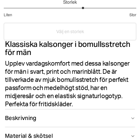
Storlek
3.4
Liten
Stor
utav
Baserat
5
på
Välj en storlek
5
Klassiska kalsonger i bomullsstretch
betyg
för män
Upplev vardagskomfort med dessa kalsonger
för män i svart, print och marinblått. De är
tillverkade av mjuk bomullsstretch för perfekt
passform och medelhögt stöd, har en
midjeresår och en elastisk signaturlogotyp.
Perfekta för fritidskläder.
Beskrivning
Upplev vardagskomfort med dessa boxershorts i
Material & skötsel
bomull, designade för en avslappnad passform. Den