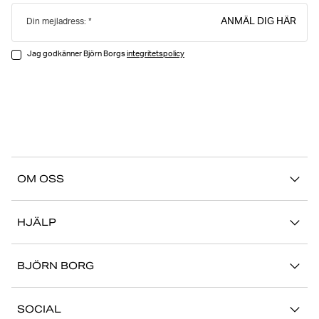
ANMÄL DIG HÄR
Din mejladress:
Jag godkänner Björn Borgs
integritetspolicy
OM OSS
Vår story
HJÄLP
Hållbarhet
Logga in på Mina Sidor
Stories
BJÖRN BORG
Kontakta oss
Butiker
Jobba hos oss
FAQ
SOCIAL