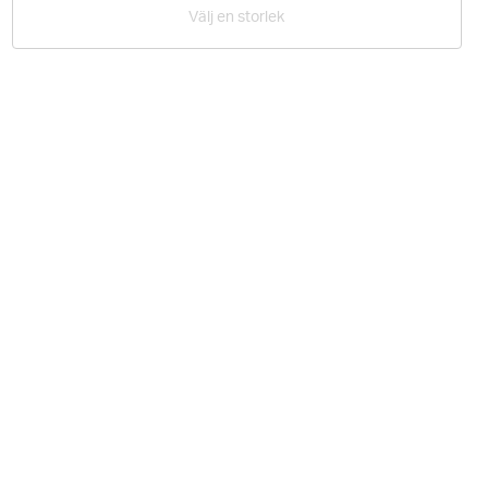
5
Välj en storlek
på
14
betyg