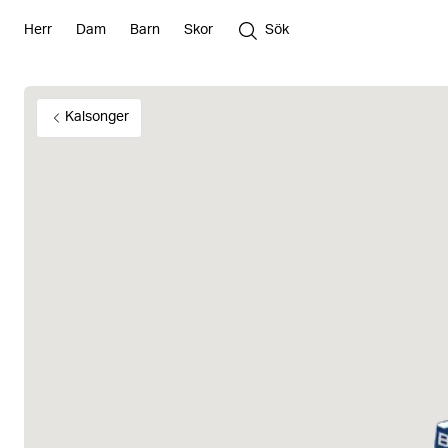
Herr
Dam
Barn
Skor
Sök
Kalsonger