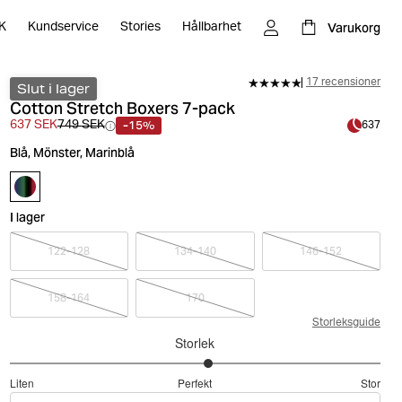
Varukorg
K
Kundservice
Stories
Hållbarhet
17 recensioner
Slut i lager
Cotton Stretch Boxers 7-pack
-15%
637 SEK
749 SEK
637
Blå, Mönster, Marinblå
I lager
122-128
134-140
146-152
158-164
170
Storleksguide
Storlek
3.142857142857143
Liten
Perfekt
Stor
utav
Baserat