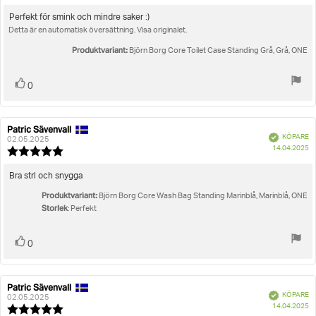
5.0
utav
Recensionstext:
Perfekt för smink och mindre saker :)
5
Detta är en automatisk översättning. Visa originalet.
stjärnor
Produktvariant:
Björn Borg Core Toilet Case Standing Grå, Grå, ONE
Rösta
röst(er)
0
upp
Patric Sävenvall
Recensionsförfattare:
Recensionsdatum:
Bekräftad
KÖPARE
02.05.2025
K
14.04.2025
Recensionsbetyg:
5.0
utav
Recensionstext:
Bra strl och snygga
5
Produktvariant:
stjärnor
Björn Borg Core Wash Bag Standing Marinblå, Marinblå, ONE
Storlek
: Perfekt
Rösta
röst(er)
0
upp
Patric Sävenvall
Recensionsförfattare:
Recensionsdatum:
Bekräftad
KÖPARE
02.05.2025
K
14.04.2025
Recensionsbetyg: