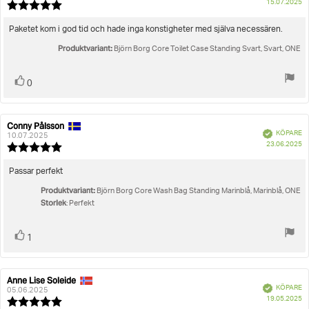
K
15.07.2025
Recensionsbetyg:
5.0
utav
Recensionstext:
Paketet kom i god tid och hade inga konstigheter med själva necessären.
5
Produktvariant:
stjärnor
Björn Borg Core Toilet Case Standing Svart, Svart, ONE
Rösta
röst(er)
0
upp
Conny Pålsson
Recensionsförfattare:
Recensionsdatum:
Bekräftad
KÖPARE
10.07.2025
K
23.06.2025
Recensionsbetyg:
5.0
utav
Recensionstext:
Passar perfekt
5
Produktvariant:
stjärnor
Björn Borg Core Wash Bag Standing Marinblå, Marinblå, ONE
Storlek
: Perfekt
Rösta
röst(er)
1
upp
Anne Lise Soleide
Recensionsförfattare:
Recensionsdatum:
Bekräftad
KÖPARE
05.06.2025
K
19.05.2025
Recensionsbetyg: