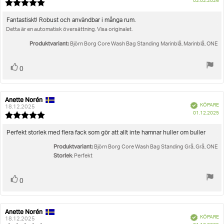
K
02.02.2026
Recensionsbetyg:
5.0
utav
Recensionstext:
Fantastiskt! Robust och användbar i många rum.
5
Detta är en automatisk översättning. Visa originalet.
stjärnor
Produktvariant:
Björn Borg Core Wash Bag Standing Marinblå, Marinblå, ONE
Rösta
röst(er)
0
upp
Anette Norén
Recensionsförfattare:
Recensionsdatum:
Bekräftad
KÖPARE
18.12.2025
K
01.12.2025
Recensionsbetyg:
5.0
utav
Recensionstext:
Perfekt storlek med flera fack som gör att allt inte hamnar huller om buller
5
Produktvariant:
stjärnor
Björn Borg Core Wash Bag Standing Grå, Grå, ONE
Storlek
: Perfekt
Rösta
röst(er)
0
upp
Anette Norén
Recensionsförfattare:
Recensionsdatum:
Bekräftad
KÖPARE
18.12.2025