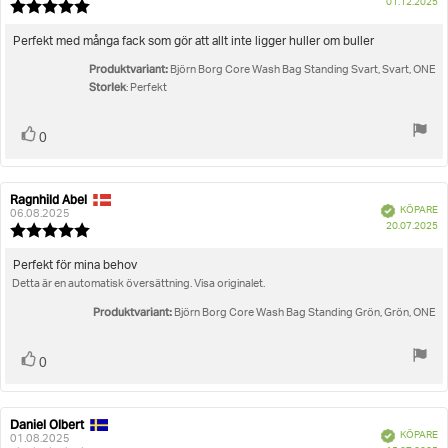
K
01.12.2025
Recensionsbetyg:
5.0
utav
Recensionstext:
Perfekt med många fack som gör att allt inte ligger huller om buller
5
Produktvariant:
stjärnor
Björn Borg Core Wash Bag Standing Svart, Svart, ONE
Storlek
: Perfekt
Rösta
röst(er)
0
upp
Ragnhild Abel
Recensionsförfattare:
Recensionsdatum:
Bekräftad
KÖPARE
06.08.2025
K
20.07.2025
Recensionsbetyg:
5.0
utav
Recensionstext:
Perfekt för mina behov
5
Detta är en automatisk översättning. Visa originalet.
stjärnor
Produktvariant:
Björn Borg Core Wash Bag Standing Grön, Grön, ONE
Rösta
röst(er)
0
upp
Daniel Olbert
Recensionsförfattare:
Recensionsdatum:
Bekräftad
KÖPARE
01.08.2025