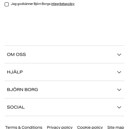
Jag godkänner Björn Borgs
integritetspolicy
OM OSS
Vår story
HJÄLP
Hållbarhet
Logga in på Mina Sidor
Stories
BJÖRN BORG
Kontakta oss
Butiker
Jobba hos oss
FAQ
SOCIAL
Press
Retur/Reklamation
Instagram
Företaginformation
Terms & Conditions
Privacy policy
Cookie policy
Site map