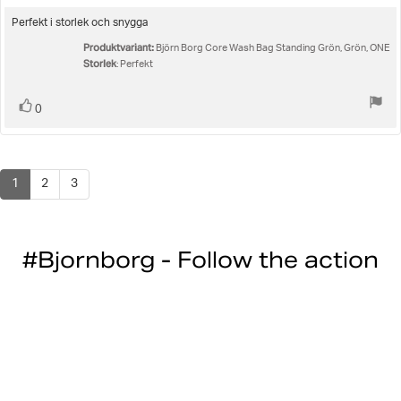
5.0
utav
Recensionstext:
Perfekt i storlek och snygga
5
Produktvariant:
stjärnor
Björn Borg Core Wash Bag Standing Grön, Grön, ONE
Storlek
: Perfekt
Rösta
röst(er)
0
upp
1
2
3
#Bjornborg - Follow the action