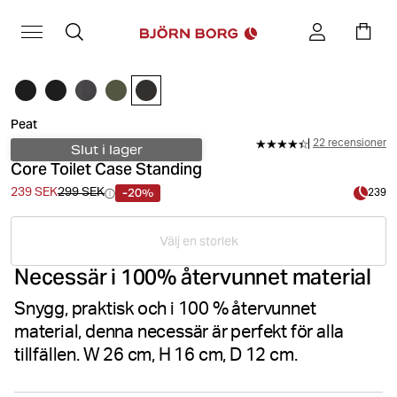
Peat
22 recensioner
Slut i lager
Core Toilet Case Standing
-20%
239 SEK
299 SEK
239
Välj en storlek
Necessär i 100% återvunnet material
Snygg, praktisk och i 100 % återvunnet
material, denna necessär är perfekt för alla
tillfällen. W 26 cm, H 16 cm, D 12 cm.