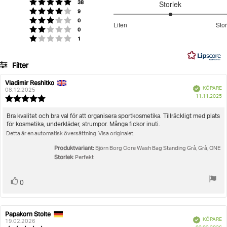
röster
Betyg: 5 utav 5 stjärnor
38
Storlek
stjärnor
röster
Betyg: 4 utav 5 stjärnor
9
Tvättas ej
3
röster
Betyg: 3 utav 5 stjärnor
0
Liten
Stor
röster
utav
Betyg: 2 utav 5 stjärnor
0
Baserat
röster
Betyg: 1 utav 5 stjärnor
1
5
på
22
Filter
betyg
Betyg
Bilder
Vladimir Reshitko
Recensionsförfattare:
Recensionsdatum:
Bekräftad
KÖPARE
08.12.2025
K
Storlek
11.11.2025
Recensionsbetyg:
5.0
utav
Recensionstext:
Bra kvalitet och bra val för att organisera sportkosmetika. Tillräckligt med plats
5
för kosmetika, underkläder, strumpor. Många fickor inuti.
stjärnor
Detta är en automatisk översättning. Visa originalet.
Produktvariant:
Björn Borg Core Wash Bag Standing Grå, Grå, ONE
Storlek
: Perfekt
Rösta
röst(er)
0
upp
Papakorn Stolte
Recensionsförfattare:
Recensionsdatum:
Bekräftad
KÖPARE
19.02.2026