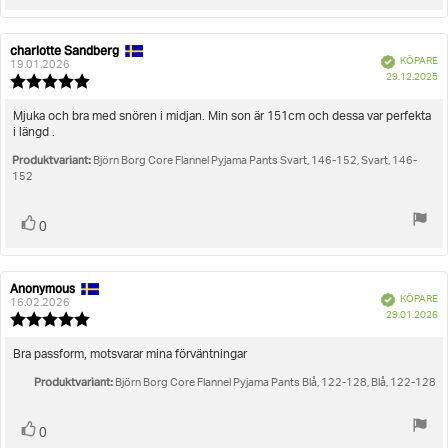
upp
charlotte Sandberg
Recensionsförfattare:
Recensionsdatum:
Bekräftad
KÖPARE
19.01.2026
K
29.12.2025
Recensionsbetyg:
5.0
utav
Recensionstext:
Mjuka och bra med snören i midjan. Min son är 151cm och dessa var perfekta
5
i längd .
stjärnor
Produktvariant:
Björn Borg Core Flannel Pyjama Pants Svart, 146-152, Svart, 146-
152
Rösta
röst(er)
0
upp
Anonymous
Recensionsförfattare:
Recensionsdatum:
Bekräftad
KÖPARE
16.02.2026
K
29.01.2026
Recensionsbetyg:
5.0
utav
Recensionstext:
Bra passform, motsvarar mina förväntningar
5
Produktvariant:
stjärnor
Björn Borg Core Flannel Pyjama Pants Blå, 122-128, Blå, 122-128
Rösta
röst(er)
0