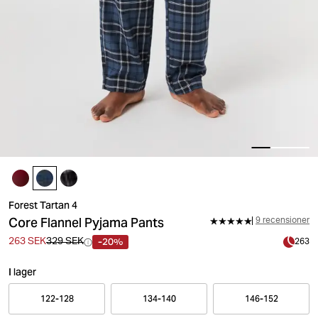
Forest Tartan 4
Core Flannel Pyjama Pants
9 recensioner
-20%
263 SEK
329 SEK
263
I lager
122-128
134-140
146-152