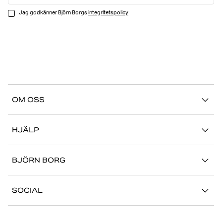
Jag godkänner Björn Borgs
integritetspolicy
OM OSS
Vår story
HJÄLP
Hållbarhet
Logga in på Mina Sidor
Stories
BJÖRN BORG
Kontakta oss
Butiker
Jobba hos oss
FAQ
SOCIAL
Press
Retur/Reklamation
Instagram
Företaginformation