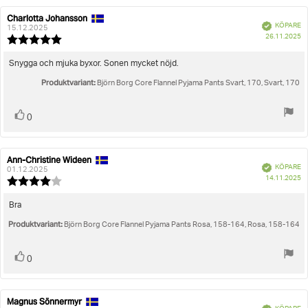
Charlotta Johansson
Recensionsförfattare:
Recensionsdatum:
Bekräftad
KÖPARE
15.12.2025
K
26.11.2025
Recensionsbetyg:
5.0
utav
Recensionstext:
Snygga och mjuka byxor. Sonen mycket nöjd.
5
Produktvariant:
stjärnor
Björn Borg Core Flannel Pyjama Pants Svart, 170, Svart, 170
Rösta
röst(er)
0
upp
Ann-Christine Wideen
Recensionsförfattare:
Recensionsdatum:
Bekräftad
KÖPARE
01.12.2025
K
14.11.2025
Recensionsbetyg:
4.0
utav
Recensionstext:
Bra
5
Produktvariant:
stjärnor
Björn Borg Core Flannel Pyjama Pants Rosa, 158-164, Rosa, 158-164
Rösta
röst(er)
0
upp
Magnus Sönnermyr
Recensionsförfattare:
Recensionsdatum:
Bekräftad