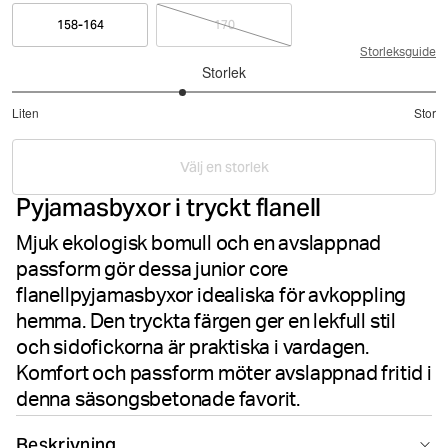
158-164
170
Storleksguide
Storlek
2.6
Liten
Stor
utav
Baserat
5
på
Välj en storlek
5
Pyjamasbyxor i tryckt flanell
betyg
Mjuk ekologisk bomull och en avslappnad
passform gör dessa junior core
flanellpyjamasbyxor idealiska för avkoppling
hemma. Den tryckta färgen ger en lekfull stil
och sidofickorna är praktiska i vardagen.
Komfort och passform möter avslappnad fritid i
denna säsongsbetonade favorit.
Beskrivning