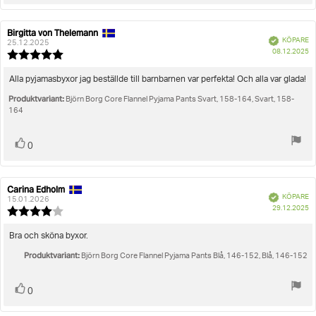
upp
Birgitta von Thelemann
Recensionsförfattare:
Recensionsdatum:
Bekräftad
KÖPARE
25.12.2025
K
08.12.2025
Recensionsbetyg:
5.0
utav
Recensionstext:
Alla pyjamasbyxor jag beställde till barnbarnen var perfekta! Och alla var glada!
5
Produktvariant:
stjärnor
Björn Borg Core Flannel Pyjama Pants Svart, 158-164, Svart, 158-
164
Rösta
röst(er)
0
upp
Carina Edholm
Recensionsförfattare:
Recensionsdatum:
Bekräftad
KÖPARE
15.01.2026
K
29.12.2025
Recensionsbetyg:
4.0
utav
Recensionstext:
Bra och sköna byxor.
5
Produktvariant:
stjärnor
Björn Borg Core Flannel Pyjama Pants Blå, 146-152, Blå, 146-152
Rösta
röst(er)
0
upp