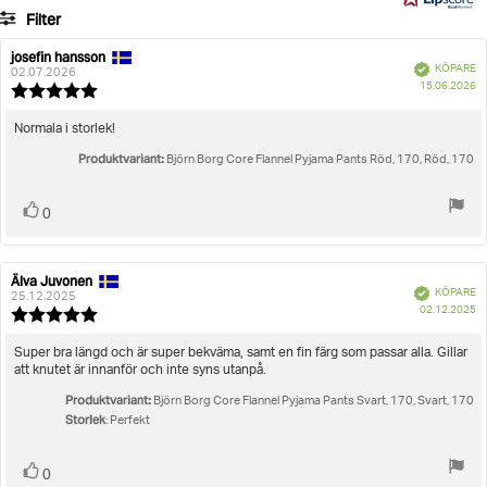
5
Filter
betyg
Betyg
Bilder
josefin hansson
Recensionsförfattare:
Recensionsdatum:
Bekräftad
KÖPARE
02.07.2026
K
Storlek
15.06.2026
Recensionsbetyg:
5.0
utav
Recensionstext:
Normala i storlek!
5
Produktvariant:
stjärnor
Björn Borg Core Flannel Pyjama Pants Röd, 170, Röd, 170
Rösta
röst(er)
0
upp
Älva Juvonen
Recensionsförfattare:
Recensionsdatum:
Bekräftad
KÖPARE
25.12.2025
K
02.12.2025
Recensionsbetyg:
5.0
utav
Recensionstext:
Super bra längd och är super bekväma, samt en fin färg som passar alla. Gillar
5
att knutet är innanför och inte syns utanpå.
stjärnor
Produktvariant:
Björn Borg Core Flannel Pyjama Pants Svart, 170, Svart, 170
Storlek
: Perfekt
Rösta
röst(er)
0