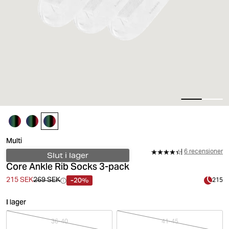
Multi
6 recensioner
Slut i lager
Core Ankle Rib Socks 3-pack
-20%
215 SEK
269 SEK
215
I lager
36-40
41-45