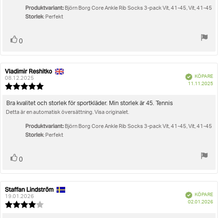
5
Produktvariant:
stjärnor
Björn Borg Core Ankle Rib Socks 3-pack Vit, 41-45, Vit, 41-45
Storlek
: Perfekt
Rösta
röst(er)
0
upp
Vladimir Reshitko
Recensionsförfattare:
Recensionsdatum:
Bekräftad
KÖPARE
08.12.2025
K
11.11.2025
Recensionsbetyg:
5.0
utav
Recensionstext:
Bra kvalitet och storlek för sportkläder. Min storlek är 45. Tennis
5
Detta är en automatisk översättning. Visa originalet.
stjärnor
Produktvariant:
Björn Borg Core Ankle Rib Socks 3-pack Vit, 41-45, Vit, 41-45
Storlek
: Perfekt
Rösta
röst(er)
0
upp
Staffan Lindström
Recensionsförfattare:
Recensionsdatum:
Bekräftad
KÖPARE
19.01.2026
K
02.01.2026
Recensionsbetyg:
4.0