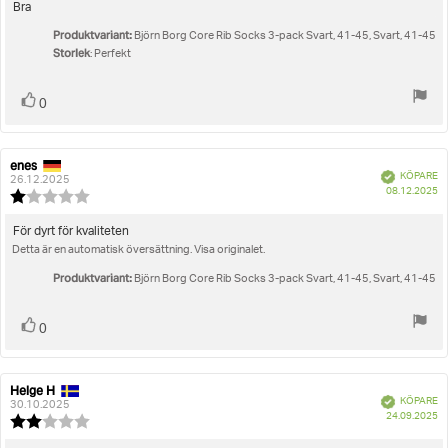
utav
Recensionstext:
Bra
5
Produktvariant:
stjärnor
Björn Borg Core Rib Socks 3-pack Svart, 41-45, Svart, 41-45
Storlek
: Perfekt
Rösta
röst(er)
0
upp
enes
Recensionsförfattare:
Recensionsdatum:
Bekräftad
KÖPARE
26.12.2025
K
08.12.2025
Recensionsbetyg:
1.0
utav
Recensionstext:
För dyrt för kvaliteten
5
Detta är en automatisk översättning. Visa originalet.
stjärnor
Produktvariant:
Björn Borg Core Rib Socks 3-pack Svart, 41-45, Svart, 41-45
Rösta
röst(er)
0
upp
Helge H
Recensionsförfattare:
Recensionsdatum:
Bekräftad
KÖPARE
30.10.2025
K
24.09.2025
Recensionsbetyg:
2.0