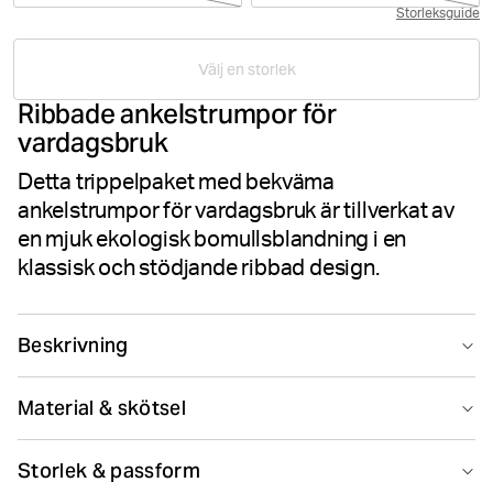
Storleksguide
Välj en storlek
Ribbade ankelstrumpor för
vardagsbruk
Detta trippelpaket med bekväma
ankelstrumpor för vardagsbruk är tillverkat av
en mjuk ekologisk bomullsblandning i en
klassisk och stödjande ribbad design.
Beskrivning
Björn Borg Core Ankle Rib Sock 3p är ett trepack med
Material & skötsel
viktiga strumpor tillverkade av en blandning av
mjukstickad ekologisk bomull och polyamidkvalitet. De
80% Cotton - Organic 18% Polyamide 2% Elastane
har en ankeldesign, en ribbad topp för att säkerställa
Storlek & passform
Tillverkad i: Türkiye(TR)
att de håller sig uppe och en Borg-logotyp på baksidan.