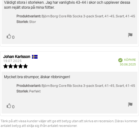
utav
Recensionstext:
Väldigt stora i storleken. Jag har vanligtvis 43-44 i skor och upplever dessa
5
som rejält stora på mina fötter.
stjärnor
Produktvariant:
Björn Borg Core Rib Socks 3-pack Svart, 41-45, Svart, 41-45
Storlek
: Stor
Rösta
röst(er)
0
upp
Johan Karlsson
Recensionsförfattare:
Recensionsdatum:
Bekräftad
KÖPARE
19.07.2025
K
30.06.2025
Recensionsbetyg:
5.0
utav
Recensionstext:
Mycket bra strumpor, älskar ribbningen!
5
Produktvariant:
stjärnor
Björn Borg Core Rib Socks 3-pack Svart, 41-45, Svart, 41-45
Storlek
: Perfekt
Rösta
röst(er)
0
upp
Tänk på att vissa kunder väljer att ge ett betyg utan att skriva en recension. Därav kommer
antalet betyg att skilja sig ifrån antalet recensioner.