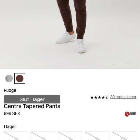
Fudge
80 recensioner
Slut i lager
Centre Tapered Pants
699 SEK
699
I lager
S
M
L
XL
XXL