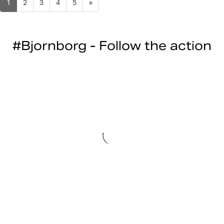
1
2
3
4
5
»
#Bjornborg - Follow the action