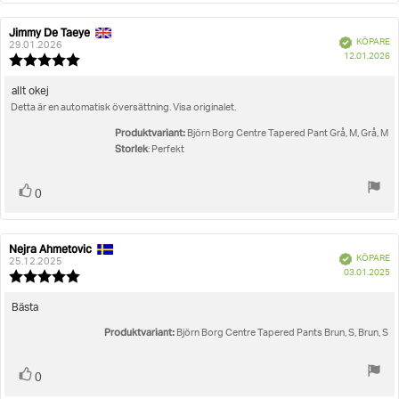
Jimmy De Taeye
Recensionsförfattare:
Recensionsdatum:
Bekräftad
KÖPARE
29.01.2026
K
12.01.2026
Recensionsbetyg:
5.0
utav
Recensionstext:
allt okej
5
Detta är en automatisk översättning. Visa originalet.
stjärnor
Produktvariant:
Björn Borg Centre Tapered Pant Grå, M, Grå, M
Storlek
: Perfekt
Rösta
röst(er)
0
upp
Nejra Ahmetovic
Recensionsförfattare:
Recensionsdatum:
Bekräftad
KÖPARE
25.12.2025
K
03.01.2025
Recensionsbetyg:
5.0
utav
Recensionstext:
Bästa
5
Produktvariant:
stjärnor
Björn Borg Centre Tapered Pants Brun, S, Brun, S
Rösta
röst(er)
0
upp