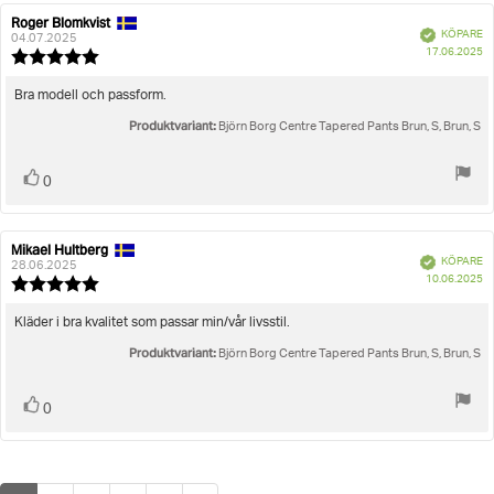
Roger Blomkvist
Recensionsförfattare:
Recensionsdatum:
Bekräftad
KÖPARE
04.07.2025
K
17.06.2025
Recensionsbetyg:
5.0
utav
Recensionstext:
Bra modell och passform.
5
Produktvariant:
stjärnor
Björn Borg Centre Tapered Pants Brun, S, Brun, S
Rösta
röst(er)
0
upp
Mikael Hultberg
Recensionsförfattare:
Recensionsdatum:
Bekräftad
KÖPARE
28.06.2025
K
10.06.2025
Recensionsbetyg:
5.0
utav
Recensionstext:
Kläder i bra kvalitet som passar min/vår livsstil.
5
Produktvariant:
stjärnor
Björn Borg Centre Tapered Pants Brun, S, Brun, S
Rösta
röst(er)
0
upp