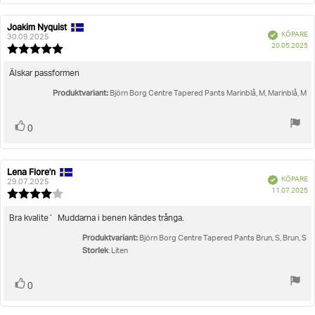
Joakim Nyquist
Recensionsförfattare:
Recensionsdatum:
Bekräftad
KÖPARE
30.09.2025
K
20.05.2025
Recensionsbetyg:
5.0
utav
Recensionstext:
Älskar passformen
5
Produktvariant:
stjärnor
Björn Borg Centre Tapered Pants Marinblå, M, Marinblå, M
Rösta
röst(er)
0
upp
Lena Flore'n
Recensionsförfattare:
Recensionsdatum:
Bekräftad
KÖPARE
29.07.2025
K
11.07.2025
Recensionsbetyg:
4.0
utav
Recensionstext:
Bra kvalite´ Muddarna i benen kändes trånga.
5
Produktvariant:
stjärnor
Björn Borg Centre Tapered Pants Brun, S, Brun, S
Storlek
: Liten
Rösta
röst(er)
0
upp