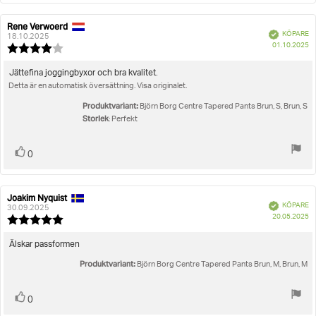
Rene Verwoerd
Recensionsförfattare:
Recensionsdatum:
Bekräftad
KÖPARE
18.10.2025
K
01.10.2025
Recensionsbetyg:
4.0
utav
Recensionstext:
Jättefina joggingbyxor och bra kvalitet.
5
Detta är en automatisk översättning. Visa originalet.
stjärnor
Produktvariant:
Björn Borg Centre Tapered Pants Brun, S, Brun, S
Storlek
: Perfekt
Rösta
röst(er)
0
upp
Joakim Nyquist
Recensionsförfattare:
Recensionsdatum:
Bekräftad
KÖPARE
30.09.2025
K
20.05.2025
Recensionsbetyg:
5.0
utav
Recensionstext:
Älskar passformen
5
Produktvariant:
stjärnor
Björn Borg Centre Tapered Pants Brun, M, Brun, M
Rösta
röst(er)
0
upp