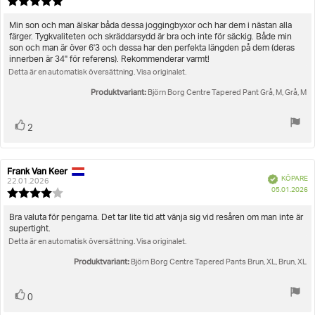
Recensionsbetyg:
5.0
utav
Recensionstext:
Min son och man älskar båda dessa joggingbyxor och har dem i nästan alla
5
färger. Tygkvaliteten och skräddarsydd är bra och inte för säckig. Både min
stjärnor
son och man är över 6'3 och dessa har den perfekta längden på dem (deras
innerben är 34" för referens). Rekommenderar varmt!
Detta är en automatisk översättning. Visa originalet.
Produktvariant:
Björn Borg Centre Tapered Pant Grå, M, Grå, M
Rösta
röst(er)
2
upp
Frank Van Keer
Recensionsförfattare:
Recensionsdatum:
Bekräftad
KÖPARE
22.01.2026
K
05.01.2026
Recensionsbetyg:
4.0
utav
Recensionstext:
Bra valuta för pengarna. Det tar lite tid att vänja sig vid resåren om man inte är
5
supertight.
stjärnor
Detta är en automatisk översättning. Visa originalet.
Produktvariant:
Björn Borg Centre Tapered Pants Brun, XL, Brun, XL
Rösta
röst(er)
0
upp