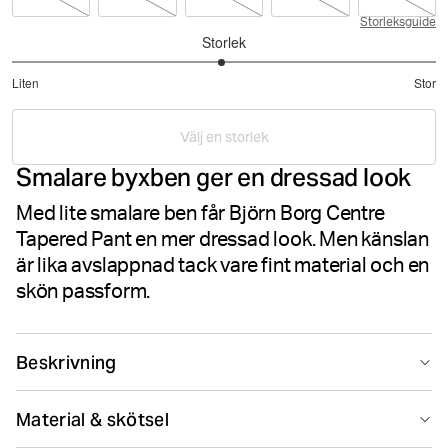
Storleksguide
Storlek
2.977777777777778
Liten
Stor
utav
Baserat
5
på
Välj en storlek
90
Smalare byxben ger en dressad look
betyg
Med lite smalare ben får Björn Borg Centre
Tapered Pant en mer dressad look. Men känslan
är lika avslappnad tack vare fint material och en
skön passform.
Beskrivning
Smalare ben ger är en snygg detalj. Annars är känslan
Material & skötsel
avslappnad tack vare ribbade muddar i midja och på
ben med resår på insidan. Sidofickor fram och två fickor