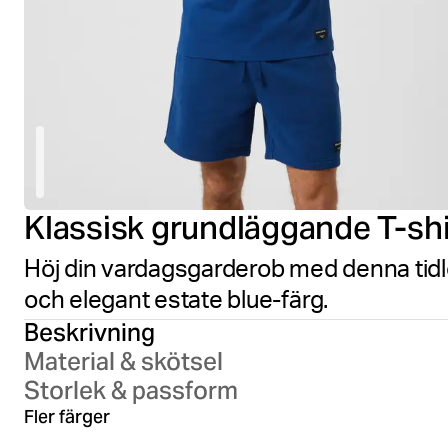
Klassisk grundläggande T-shi
Höj din vardagsgarderob med denna tidlö
och elegant estate blue-färg.
Beskrivning
Material & skötsel
Storlek & passform
Black Beauty
Bri
Fler färger
Falcon
Ody