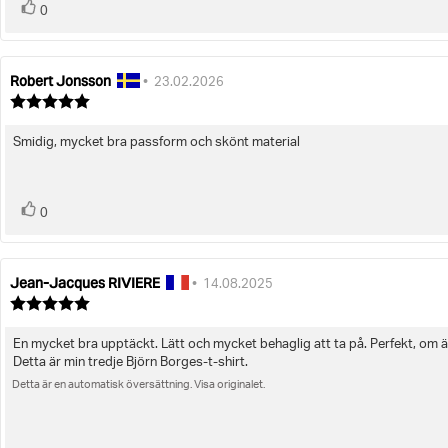
röst(er)
Rösta
0
upp
Robert Jonsson
Recensionsförfattare:
Recensionsdatum:
•
23.02.2026
Recensionsbetyg:
5.0
utav
Smidig, mycket bra passform och skönt material
Recensionstext:
5
stjärnor
röst(er)
Rösta
0
upp
Jean-Jacques RIVIERE
Recensionsförfattare:
Recensionsdatum:
•
14.08.2025
Recensionsbetyg:
5.0
utav
En mycket bra upptäckt. Lätt och mycket behaglig att ta på. Perfekt, om än
Recensionstext:
5
Detta är min tredje Björn Borges-t-shirt.
stjärnor
Detta är en automatisk översättning. Visa originalet.