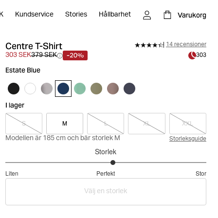
Varukorg
K
Kundservice
Stories
Hållbarhet
Centre T-Shirt
14 recensioner
-20%
303 SEK
379 SEK
303
Estate Blue
I lager
S
M
L
XL
XXL
Modellen är 185 cm och bär storlek M
Storleksguide
Storlek
3.142857142857143
Liten
Perfekt
Stor
utav
Baserat
5
Välj en storlek
på
14
betyg