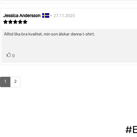
upp
Jessica Andersson
Recensionsförfattare:
Recensionsdatum:
•
27.11.2025
Recensionsbetyg:
5.0
utav
Alltid lika bra kvalitet, min son älskar denna t-shirt.
Recensionstext:
5
stjärnor
röst(er)
Rösta
0
upp
1
2
#B