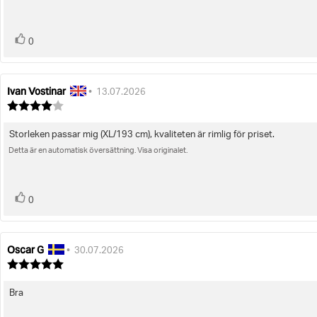
röst(er)
Rösta
0
upp
Ivan Vostinar
Recensionsförfattare:
Recensionsdatum:
•
13.07.2026
Recensionsbetyg:
4.0
utav
Storleken passar mig (XL/193 cm), kvaliteten är rimlig för priset.
Recensionstext:
5
stjärnor
Detta är en automatisk översättning. Visa originalet.
röst(er)
Rösta
0
upp
Oscar G
Recensionsförfattare:
Recensionsdatum:
•
30.07.2026
Recensionsbetyg:
5.0
utav
Bra
Recensionstext:
5
stjärnor