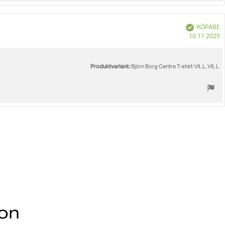
Bekräftad
KÖPARE
K
10.11.2025
Produktvariant:
Björn Borg Centre T-shirt Vit, L, Vit, L
ion