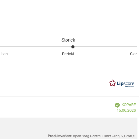
Kemtvättas ej
Maskintvättas på 40°
Centre T-Shirt
Storlek
Do not use softener
3.142857142857143
Liten
Perfekt
Stor
utav
Baserat
5
på
14
betyg
Bekräftad
KÖPARE
K
15.06.2026
Produktvariant:
Björn Borg Centre T-shirt Grön, S, Grön, S