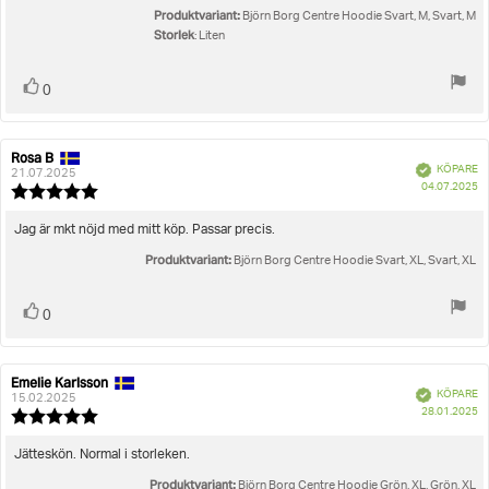
Produktvariant:
Björn Borg Centre Hoodie Svart, M, Svart, M
Storlek
: Liten
Rösta
röst(er)
0
upp
Rosa B
Recensionsförfattare:
Recensionsdatum:
Bekräftad
KÖPARE
21.07.2025
K
04.07.2025
Recensionsbetyg:
5.0
utav
Recensionstext:
Jag är mkt nöjd med mitt köp. Passar precis.
5
Produktvariant:
stjärnor
Björn Borg Centre Hoodie Svart, XL, Svart, XL
Rösta
röst(er)
0
upp
Emelie Karlsson
Recensionsförfattare:
Recensionsdatum:
Bekräftad
KÖPARE
15.02.2025
K
28.01.2025
Recensionsbetyg:
5.0
utav
Recensionstext:
Jätteskön. Normal i storleken.
5
Produktvariant:
stjärnor
Björn Borg Centre Hoodie Grön, XL, Grön, XL