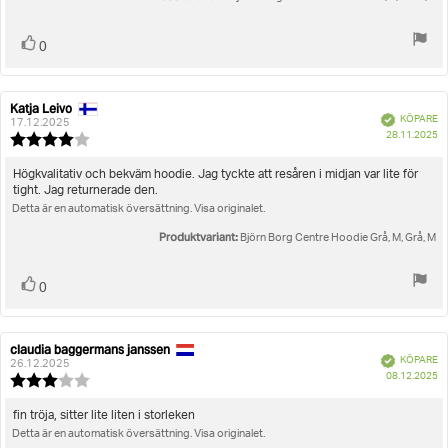
Rösta
röst(er)
0
upp
Katja Leivo
Recensionsförfattare:
Recensionsdatum:
Bekräftad
KÖPARE
17.12.2025
K
28.11.2025
Recensionsbetyg:
4.0
utav
Recensionstext:
Högkvalitativ och bekväm hoodie. Jag tyckte att resåren i midjan var lite för
5
tight. Jag returnerade den.
stjärnor
Detta är en automatisk översättning. Visa originalet.
Produktvariant:
Björn Borg Centre Hoodie Grå, M, Grå, M
Rösta
röst(er)
0
upp
claudia baggermans janssen
Recensionsförfattare:
Recensionsdatum:
Bekräftad
KÖPARE
26.12.2025
K
08.12.2025
Recensionsbetyg:
3.0
utav
Recensionstext:
fin tröja, sitter lite liten i storleken
5
Detta är en automatisk översättning. Visa originalet.
stjärnor