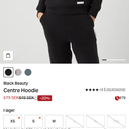
Black Beauty
Centre Hoodie
6 recensioner
-20%
679 SEK
849 SEK
679
I lager
XS
S
M
L
XL
XXL