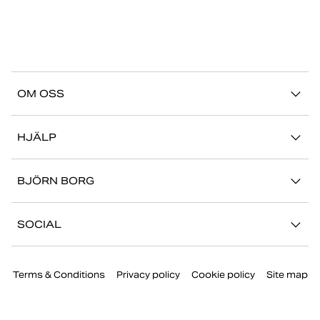
OM OSS
Vår story
HJÄLP
Hållbarhet
Logga in på Mina Sidor
Stories
BJÖRN BORG
Kontakta oss
Butiker
Jobba hos oss
FAQ
SOCIAL
Press
Retur/Reklamation
Instagram
Företaginformation
Terms & Conditions
Privacy policy
Cookie policy
Site map
Facebook
TikTok