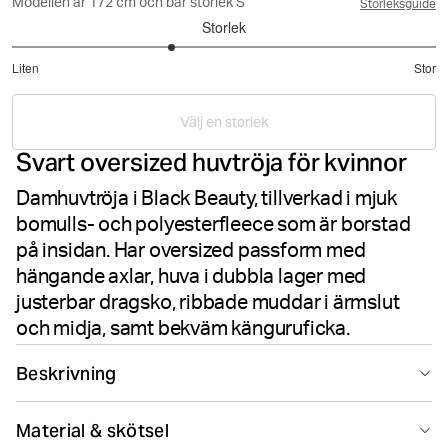
Modellen är 172 cm och bär storlek S
Storleksguide
Storlek
2.5
Liten
Stor
utav
Baserat
5
på
Välj en storlek
8
Svart oversized huvtröja för kvinnor
betyg
Damhuvtröja i Black Beauty, tillverkad i mjuk
bomulls- och polyesterfleece som är borstad
på insidan. Har oversized passform med
hängande axlar, huva i dubbla lager med
justerbar dragsko, ribbade muddar i ärmslut
och midja, samt bekväm känguruficka.
Beskrivning
Björn Borg Centre Hoodie i Black Beauty levererar
Material & skötsel
vardagskomfort med en modern oversized siluett.