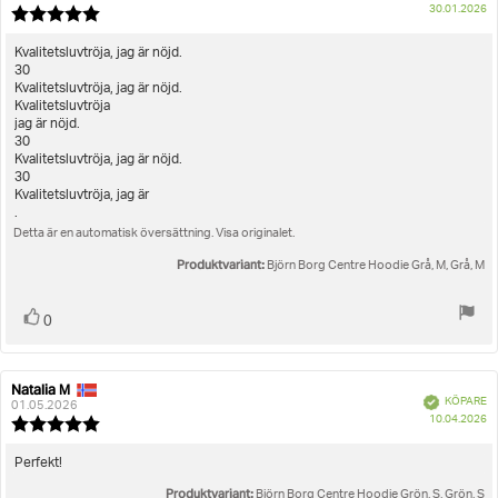
K
Storlek
30.01.2026
Recensionsbetyg:
Artikelnummer: 10003867_BK001
5.0
utav
Dam
Träningskläder
Hoodies
Centre Hoodie
Recensionstext:
Kvalitetsluvtröja, jag är nöjd.
5
30
stjärnor
Kvalitetsluvtröja, jag är nöjd.
Kvalitetsluvtröja
jag är nöjd.
30
Kvalitetsluvtröja, jag är nöjd.
30
Kvalitetsluvtröja, jag är
.
Detta är en automatisk översättning. Visa originalet.
Produktvariant:
Björn Borg Centre Hoodie Grå, M, Grå, M
Rösta
röst(er)
0
upp
Natalia M
Recensionsförfattare:
Recensionsdatum:
Bekräftad
KÖPARE
01.05.2026
K
10.04.2026
Recensionsbetyg:
5.0
utav
Recensionstext:
Perfekt!
5
Produktvariant:
stjärnor
Björn Borg Centre Hoodie Grön, S, Grön, S