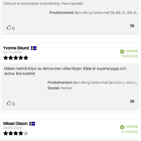
5
Detta är en automatisk översättning. Visa originalet.
stjärnor
Produktvariant:
Björn Borg Centre Half Zip Blå, XL, Blå, XL
Rösta
röst(er)
0
upp
Yvonne Eklund
Recensionsförfattare:
Recensionsdatum:
Bekräftad
KÖPARE
03.10.2025
K
15.09.2025
Recensionsbetyg:
5.0
utav
Recensionstext:
Maken hartvå tröjor av denna men olika färger. Båda är supersnygga och
5
sköna. Bra kvalitet.
stjärnor
Produktvariant:
Björn Borg Centre Half Zip Grön, L, Grön, L
Storlek
: Perfekt
Rösta
röst(er)
0
upp
Mikael Olsson
Recensionsförfattare:
Recensionsdatum:
Bekräftad
KÖPARE
28.03.2025
K
21.02.2025
Recensionsbetyg:
4.0