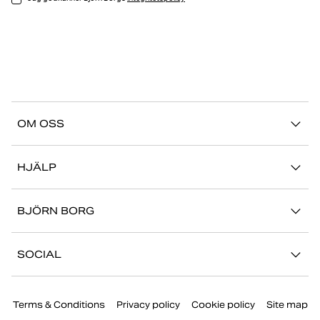
OM OSS
Vår story
HJÄLP
Hållbarhet
Logga in på Mina Sidor
Stories
BJÖRN BORG
Kontakta oss
Butiker
Jobba hos oss
FAQ
SOCIAL
Press
Retur/Reklamation
Instagram
Företaginformation
Terms & Conditions
Privacy policy
Cookie policy
Site map
Facebook