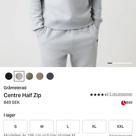
Gråmelerad
Centre Half Zip
5 recensioner
849 SEK
849
I lager
S
M
L
XL
XXL