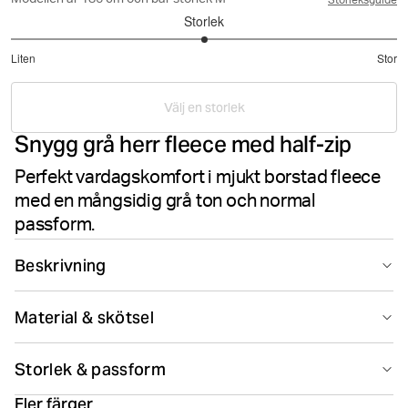
Modellen är 186 cm och bär storlek M
Storleksguide
Storlek
3
Liten
Stor
utav
Baserat
5
på
Välj en storlek
3
Snygg grå herr fleece med half-zip
betyg
Perfekt vardagskomfort i mjukt borstad fleece
med en mångsidig grå ton och normal
passform.
Beskrivning
Björn Borg Centre Half-Zip i ljusgrå melange är tillverkad
Material & skötsel
i mjuk bomull och polyesterfleece som är borstad på
insidan för extra komfort. Denna snygga herrtröja har en
80% Cotton 20% Polyester
normal passform med halv dragkedja fram för
Storlek & passform
Tillverkad i: China(CN)
ventilation, ribbade muddar i ärmslut och midja samt en
logoetikett på höften.
Fler färger