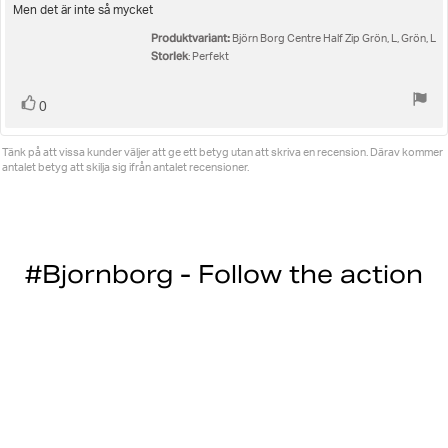
utav
Recensionstext:
Men det är inte så mycket
5
Produktvariant:
stjärnor
Björn Borg Centre Half Zip Grön, L, Grön, L
Storlek
: Perfekt
Rösta
röst(er)
0
upp
Tänk på att vissa kunder väljer att ge ett betyg utan att skriva en recension. Därav kommer
antalet betyg att skilja sig ifrån antalet recensioner.
#Bjornborg - Follow the action