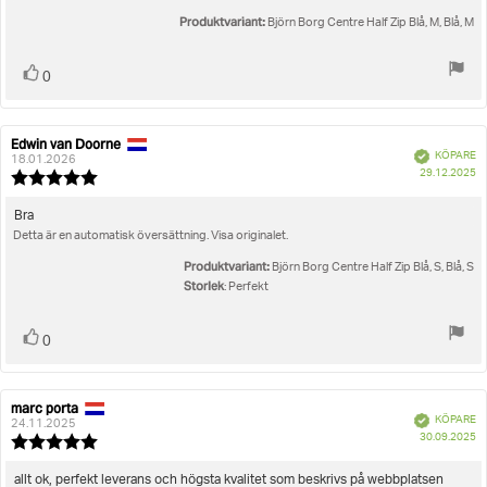
5
Produktvariant:
stjärnor
Björn Borg Centre Half Zip Blå, M, Blå, M
Rösta
röst(er)
0
upp
Edwin van Doorne
Recensionsförfattare:
Recensionsdatum:
Bekräftad
KÖPARE
18.01.2026
K
29.12.2025
Recensionsbetyg:
5.0
utav
Recensionstext:
Bra
5
Detta är en automatisk översättning. Visa originalet.
stjärnor
Produktvariant:
Björn Borg Centre Half Zip Blå, S, Blå, S
Storlek
: Perfekt
Rösta
röst(er)
0
upp
marc porta
Recensionsförfattare:
Recensionsdatum:
Bekräftad
KÖPARE
24.11.2025
K
30.09.2025
Recensionsbetyg:
5.0
utav
Recensionstext:
allt ok, perfekt leverans och högsta kvalitet som beskrivs på webbplatsen