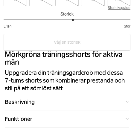
Storleksguide
Storlek
3.190476190476191
Liten
Stor
utav
Baserat
5
på
Välj en storlek
21
Mörkgröna träningsshorts för aktiva
betyg
män
Uppgradera din träningsgarderob med dessa
7-tums shorts som kombinerar prestanda och
stil på ett sömlöst sätt.
Beskrivning
Dessa mörkgröna Björn Borg Borg Zip Shorts för herrar
Funktioner
är tillverkade av mjuk och andningsbar återvunnen
polyester. De har en normal passform med 7-tums längd
Suitable for sport
och dubbelt elastiskt midjeband med skalstruktur och