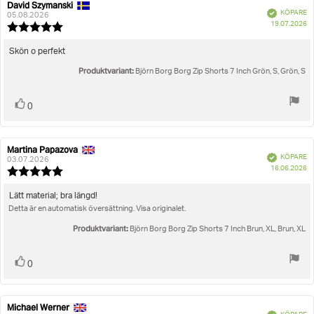
David Szymanski
Recensionsförfattare:
Recensionsdatum:
Bekräftad
KÖPARE
05.08.2026
K
19.07.2026
Recensionsbetyg:
5.0
utav
Recensionstext:
Skön o perfekt
5
Produktvariant:
stjärnor
Björn Borg Borg Zip Shorts 7 Inch Grön, S, Grön, S
Rösta
röst(er)
0
upp
Martina Papazova
Recensionsförfattare:
Recensionsdatum:
Bekräftad
KÖPARE
03.07.2026
K
16.06.2026
Recensionsbetyg:
5.0
utav
Recensionstext:
Lätt material; bra längd!
5
Detta är en automatisk översättning. Visa originalet.
stjärnor
Produktvariant:
Björn Borg Borg Zip Shorts 7 Inch Brun, XL, Brun, XL
Rösta
röst(er)
0
upp
Michael Werner
Recensionsförfattare:
Recensionsdatum:
Bekräftad