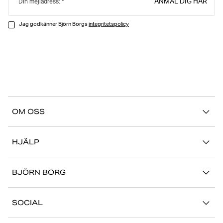
ANMÄL DIG HÄR
Din mejladress:
Jag godkänner Björn Borgs
integritetspolicy
OM OSS
Vår story
HJÄLP
Hållbarhet
Logga in på Mina Sidor
Stories
BJÖRN BORG
Kontakta oss
Butiker
Jobba hos oss
FAQ
SOCIAL
Press
Retur/Reklamation