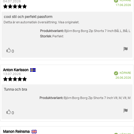
KÖPARE
04.07.2026
K
17.06.2026
Recensionsbetyg:
5.0
utav
Recensionstext:
cool stil och perfekt passform
5
Detta är en automatisk översättning. Visa originalet.
stjärnor
Produktvariant:
Björn Borg Borg Zip Shorts 7 Inch Blå, L, Blå, L
Storlek
: Perfekt
Rösta
röst(er)
0
upp
Anton Karlsson
Recensionsförfattare:
Recensionsdatum:
Bekräftad
KÖPARE
13.07.2026
K
26.06.2026
Recensionsbetyg:
5.0
utav
Recensionstext:
Tunna och bra
5
Produktvariant:
stjärnor
Björn Borg Borg Zip Shorts 7 Inch Vit, M, Vit, M
Rösta
röst(er)
0
upp
Manon Reinsma
Recensionsförfattare:
Recensionsdatum:
Bekräftad