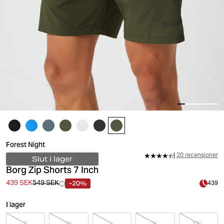
Forest Night
20 recensioner
Slut i lager
Borg Zip Shorts 7 Inch
-20%
439 SEK
549 SEK
439
I lager
S
M
L
XL
XXL