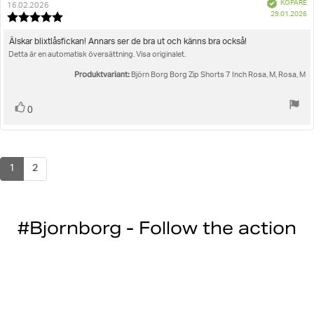
Bekräftad
KÖPARE
16.02.2026
K
29.01.2026
Recensionsbetyg:
5.0
utav
Recensionstext:
Älskar blixtlåsfickan! Annars ser de bra ut och känns bra också!
5
Detta är en automatisk översättning. Visa originalet.
stjärnor
Produktvariant:
Björn Borg Borg Zip Shorts 7 Inch Rosa, M, Rosa, M
Rösta
röst(er)
0
upp
1
2
#Bjornborg - Follow the action