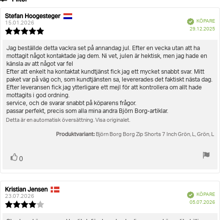
betyg
Betyg
Bilder
Stefan Hoogesteger
Recensionsförfattare:
Recensionsdatum:
Bekräftad
KÖPARE
15.01.2026
K
Storlek
29.12.2025
Recensionsbetyg:
5.0
utav
Recensionstext:
Jag beställde detta vackra set på annandag jul. Efter en vecka utan att ha
5
mottagit något kontaktade jag dem. Ni vet, julen är hektisk, men jag hade en
stjärnor
känsla av att något var fel
Efter att enkelt ha kontaktat kundtjänst fick jag ett mycket snabbt svar. Mitt
paket var på väg och, som kundtjänsten sa, levererades det faktiskt nästa dag.
Efter leveransen fick jag ytterligare ett mejl för att kontrollera om allt hade
mottagits i god ordning.
service, och de svarar snabbt på köparens frågor.
passar perfekt, precis som alla mina andra Björn Borg-artiklar.
Detta är en automatisk översättning. Visa originalet.
Produktvariant:
Björn Borg Borg Zip Shorts 7 Inch Grön, L, Grön, L
Rösta
röst(er)
0
upp
Kristian Jensen
Recensionsförfattare:
Recensionsdatum:
Bekräftad
KÖPARE
23.07.2026
K
05.07.2026
Recensionsbetyg:
4.0