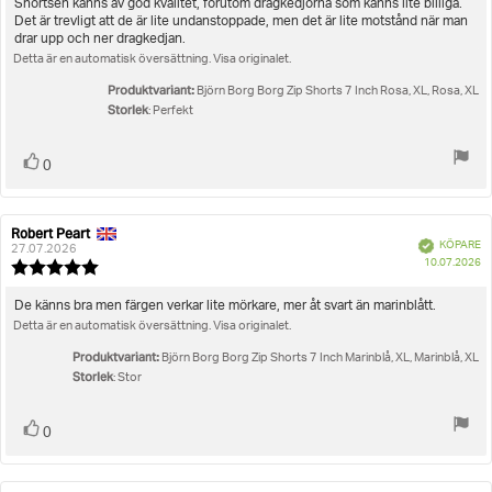
utav
Recensionstext:
Shortsen känns av god kvalitet, förutom dragkedjorna som känns lite billiga.
5
Det är trevligt att de är lite undanstoppade, men det är lite motstånd när man
stjärnor
drar upp och ner dragkedjan.
Detta är en automatisk översättning. Visa originalet.
Produktvariant:
Björn Borg Borg Zip Shorts 7 Inch Rosa, XL, Rosa, XL
Storlek
: Perfekt
Rösta
röst(er)
0
upp
Robert Peart
Recensionsförfattare:
Recensionsdatum:
Bekräftad
KÖPARE
27.07.2026
K
10.07.2026
Recensionsbetyg:
5.0
utav
Recensionstext:
De känns bra men färgen verkar lite mörkare, mer åt svart än marinblått.
5
Detta är en automatisk översättning. Visa originalet.
stjärnor
Produktvariant:
Björn Borg Borg Zip Shorts 7 Inch Marinblå, XL, Marinblå, XL
Storlek
: Stor
Rösta
röst(er)
0
upp