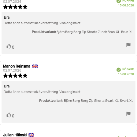
KÖPARE
02.07.2026
K
15.06.2026
Recensionsbetyg:
5.0
utav
Recensionstext:
Bra
5
Detta är en automatisk översättning. Visa originalet.
stjärnor
Produktvariant:
Björn Borg Borg Zip Shorts 7 Inch Brun, XL, Brun, XL
Rösta
röst(er)
0
upp
Manon Reinsma
Recensionsförfattare:
Recensionsdatum:
Bekräftad
KÖPARE
02.07.2026
K
15.06.2026
Recensionsbetyg:
5.0
utav
Recensionstext:
Bra
5
Detta är en automatisk översättning. Visa originalet.
stjärnor
Produktvariant:
Björn Borg Borg Zip Shorts Svart, XL, Svart, XL
Rösta
röst(er)
0
upp
Julian Hilinski
Recensionsförfattare:
Recensionsdatum: