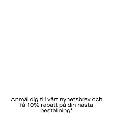
och säker stängning
Perfekt för att hålla garderoben välorganiserad på
alla resor
Artikelnummer: 10003625_BK001
Herr
Väskor
Resväskor
Borg Travel Garment Cases
Anmäl dig till vårt nyhetsbrev och
få 10% rabatt på din nästa
beställning*