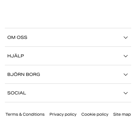
OM OSS
Vår story
HJÄLP
Hållbarhet
Logga in på Mina Sidor
Stories
BJÖRN BORG
Kontakta oss
Butiker
Jobba hos oss
FAQ
SOCIAL
Press
Retur/Reklamation
Instagram
Företaginformation
Terms & Conditions
Privacy policy
Cookie policy
Site map
Facebook
TikTok