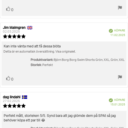
Rösta
röst(er)
0
upp
Jim Malmgren
Recensionsförfattare:
Recensionsdatum:
Bekräftad
KÖPARE
02.03.2025
K
11.02.2025
Recensionsbetyg:
5.0
utav
Recensionstext:
Kan inte vänta med att få dessa blöta
5
Detta är en automatisk översättning. Visa originalet.
stjärnor
Produktvariant:
Björn Borg Borg Swim Shorts Grön, XXL, Grön, XXL
Storlek
: Perfekt
Rösta
röst(er)
0
upp
dag lindahl
Recensionsförfattare:
Recensionsdatum:
Bekräftad
KÖPARE
27.02.2025
K
15.01.2025
Recensionsbetyg:
5.0
utav
Recensionstext:
Perfekt mått, storleken 5/5. Synd bara att jag glömde dem på SPAt så jag
5
behöver köpa ett par till 😂
stjärnor