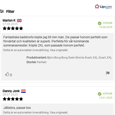
på
33
Filter
betyg
Betyg
Bilder
Marion K
Recensionsförfattare:
Recensionsdatum:
Bekräftad
KÖPARE
27.06.2025
K
Storlek
10.06.2025
Recensionsbetyg:
5.0
utav
Recensionstext:
Fantastiska badshorts köpte jag till min man. De passar honom perfekt som
5
förväntat och kvaliteten är superb. Perfekta för vår kommande
stjärnor
sommarsemester. Köpte 2XL som passade honom perfekt.
Detta är en automatisk översättning. Visa originalet.
Produktvariant:
Björn Borg Borg Swim Shorts Svart, XXL, Svart, XXL
Storlek
: Perfekt
Rösta
röst(er)
0
upp
Danny Jonk
Recensionsförfattare:
Recensionsdatum:
Bekräftad
KÖPARE
28.07.2025
K
13.01.2025
Recensionsbetyg:
5.0
utav
Recensionstext:
Jättebra, passar bra
5
Detta är en automatisk översättning. Visa originalet.