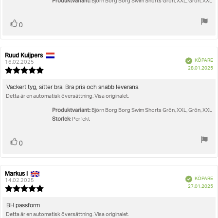
Produktvariant:
Björn Borg Borg Swim Shorts Grön, XXL, Grön, XXL
Rösta
röst(er)
0
upp
Ruud Kuijpers
Recensionsförfattare:
Recensionsdatum:
Bekräftad
KÖPARE
16.02.2025
K
28.01.2025
Recensionsbetyg:
5.0
utav
Recensionstext:
Vackert tyg, sitter bra. Bra pris och snabb leverans.
5
Detta är en automatisk översättning. Visa originalet.
stjärnor
Produktvariant:
Björn Borg Borg Swim Shorts Grön, XXL, Grön, XXL
Storlek
: Perfekt
Rösta
röst(er)
0
upp
Markus I
Recensionsförfattare:
Recensionsdatum:
Bekräftad
KÖPARE
14.02.2025
K
27.01.2025
Recensionsbetyg:
5.0
utav
Recensionstext:
BH passform
5
Detta är en automatisk översättning. Visa originalet.