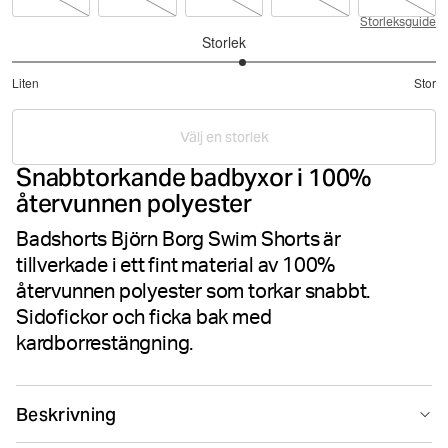
Storleksguide
Storlek
3.181818181818182
Liten
Stor
utav
Baserat
5
på
Välj en storlek
33
Snabbtorkande badbyxor i 100%
betyg
återvunnen polyester
Badshorts Björn Borg Swim Shorts är
tillverkade i ett fint material av 100%
återvunnen polyester som torkar snabbt.
Sidofickor och ficka bak med
kardborrestängning.
Beskrivning