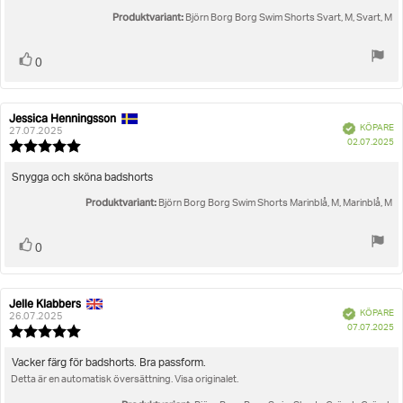
stjärnor
Produktvariant:
Björn Borg Borg Swim Shorts Svart, M, Svart, M
Rösta
röst(er)
0
upp
Jessica Henningsson
Recensionsförfattare:
Recensionsdatum:
Bekräftad
KÖPARE
27.07.2025
K
02.07.2025
Recensionsbetyg:
5.0
utav
Recensionstext:
Snygga och sköna badshorts
5
Produktvariant:
stjärnor
Björn Borg Borg Swim Shorts Marinblå, M, Marinblå, M
Rösta
röst(er)
0
upp
Jelle Klabbers
Recensionsförfattare:
Recensionsdatum:
Bekräftad
KÖPARE
26.07.2025
K
07.07.2025
Recensionsbetyg:
5.0
utav
Recensionstext:
Vacker färg för badshorts. Bra passform.
5
Detta är en automatisk översättning. Visa originalet.
stjärnor