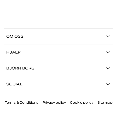
OM OSS
Vår story
HJÄLP
Hållbarhet
Logga in på Mina Sidor
Stories
BJÖRN BORG
Kontakta oss
Butiker
Jobba hos oss
FAQ
SOCIAL
Press
Retur/Reklamation
Instagram
Företaginformation
Terms & Conditions
Privacy policy
Cookie policy
Site map
Facebook
TikTok