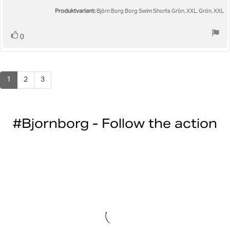
stjärnor
Produktvariant:
Björn Borg Borg Swim Shorts Grön, XXL, Grön, XXL
Rösta
röst(er)
0
upp
1
2
3
#Bjornborg - Follow the action