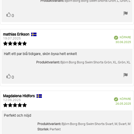
Produktvariant:
Björn Borg Borg Swim Shorts Grön, L, Grön, L
Rösta
röst(er)
0
upp
mathias Erikson
Recensionsförfattare:
Recensionsdatum:
Bekräftad
KÖPARE
19.07.2025
K
30.06.2025
Recensionsbetyg:
5.0
utav
Recensionstext:
Haft ett par blå tidigare, skön byxa helt enkelt
5
Produktvariant:
stjärnor
Björn Borg Borg Swim Shorts Grön, XL, Grön, XL
Rösta
röst(er)
0
upp
Magdalena Hidfors
Recensionsförfattare:
Recensionsdatum:
Bekräftad
KÖPARE
12.06.2025
K
26.05.2025
Recensionsbetyg:
5.0
utav
Recensionstext:
Perfekt och nöjd
5
Produktvariant:
stjärnor
Björn Borg Borg Swim Shorts Svart, M, Svart, M
Storlek
: Perfekt