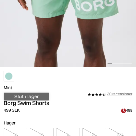
Mint
30 recensioner
Slut i lager
Borg Swim Shorts
499 SEK
499
I lager
S
M
L
XL
XXL