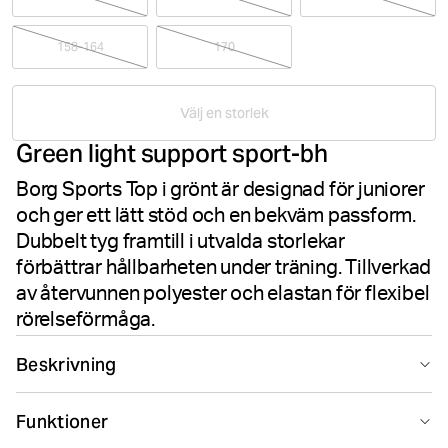
158-164
170
Välj en storlek
Green light support sport-bh
Borg Sports Top i grönt är designad för juniorer
och ger ett lätt stöd och en bekväm passform.
Dubbelt tyg framtill i utvalda storlekar
förbättrar hållbarheten under träning. Tillverkad
av återvunnen polyester och elastan för flexibel
rörelseförmåga.
Beskrivning
Borg Sports Top är perfekt för aktiva juniorer och ger
Funktioner
pålitligt lätt stöd under träningen. Den är tillverkad i en
mjuk blandning av återvunnen polyester och elastan