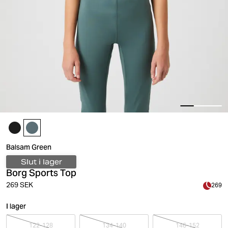
Balsam Green
Slut i lager
Borg Sports Top
269 SEK
269
I lager
122-128
134-140
146-152