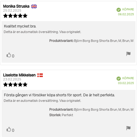
Monika Struska
Recensionsförfattare:
Recensionsdatum:
Bekräftad
KÖPARE
25.02.2025
K
06.02.2025
Recensionsbetyg:
5.0
utav
Recensionstext:
Kvalitet mycket bra.
5
Detta är en automatisk översättning. Visa originalet.
stjärnor
Produktvariant:
Björn Borg Borg Shorts Brun, M, Brun, M
Rösta
röst(er)
0
upp
Liselotte Mikkelsen
Recensionsförfattare:
Recensionsdatum:
Bekräftad
KÖPARE
23.02.2025
K
03.02.2025
Recensionsbetyg:
5.0
utav
Recensionstext:
Första gången vi försöker köpa shorts för sport. De är helt perfekta.
5
Detta är en automatisk översättning. Visa originalet.
stjärnor
Produktvariant:
Björn Borg Borg Shorts Brun, M, Brun, M
Storlek
: Perfekt
Rösta
röst(er)
0
upp