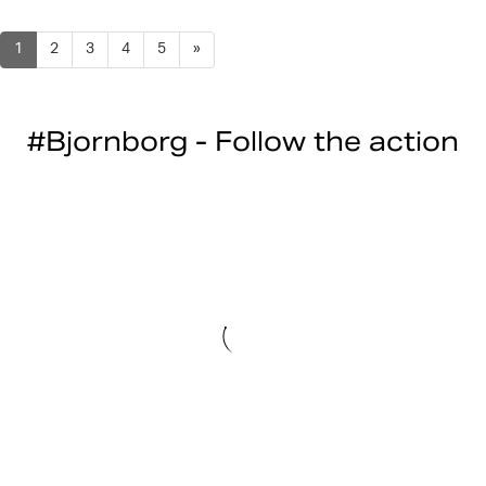
1
2
3
4
5
»
#Bjornborg - Follow the action