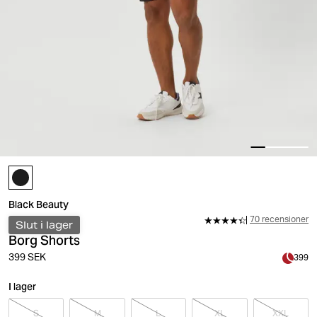
Black Beauty
70 recensioner
Slut i lager
Borg Shorts
399 SEK
399
I lager
S
M
L
XL
XXL