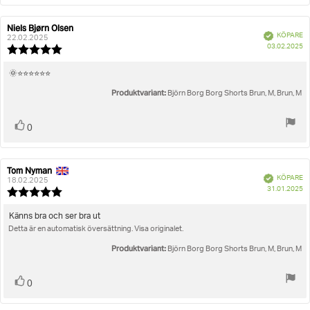
Niels Bjørn Olsen
Recensionsförfattare:
Recensionsdatum:
Bekräftad
KÖPARE
22.02.2025
K
03.02.2025
Recensionsbetyg:
5.0
utav
Recensionstext:
🌞⭐️⭐️⭐️⭐️⭐️⭐️
5
Produktvariant:
stjärnor
Björn Borg Borg Shorts Brun, M, Brun, M
Rösta
röst(er)
0
upp
Tom Nyman
Recensionsförfattare:
Recensionsdatum:
Bekräftad
KÖPARE
18.02.2025
K
31.01.2025
Recensionsbetyg:
5.0
utav
Recensionstext:
Känns bra och ser bra ut
5
Detta är en automatisk översättning. Visa originalet.
stjärnor
Produktvariant:
Björn Borg Borg Shorts Brun, M, Brun, M
Rösta
röst(er)
0
upp