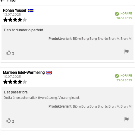
Filter
betyg
Betyg
Bilder
Rohan Yousef
Recensionsförfattare:
Recensionsdatum:
Bekräftad
KÖPARE
13.07.2025
K
Storlek
26.06.2025
Recensionsbetyg:
4.0
utav
Recensionstext:
Den är dunder o perfekt
5
Produktvariant:
stjärnor
Björn Borg Borg Shorts Brun, M, Brun, M
Rösta
röst(er)
0
upp
Marleen Edel-Wermeling
Recensionsförfattare:
Recensionsdatum:
Bekräftad
KÖPARE
10.07.2025
K
23.06.2025
Recensionsbetyg:
4.0
utav
Recensionstext:
Det passar bra.
5
Detta är en automatisk översättning. Visa originalet.
stjärnor
Produktvariant:
Björn Borg Borg Shorts Brun, M, Brun, M
Rösta
röst(er)
0
upp