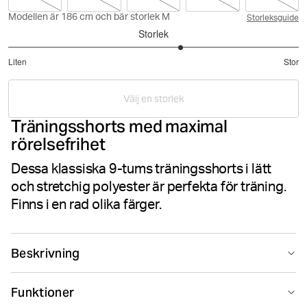
Modellen är 186 cm och bär storlek M
Storleksguide
Storlek
3.375
Liten
Stor
utav
Baserat
5
på
Välj en storlek
80
Träningsshorts med maximal
betyg
rörelsefrihet
Dessa klassiska 9-tums träningsshorts i lätt
och stretchig polyester är perfekta för träning.
Finns i en rad olika färger.
Beskrivning
Borg Shorts i Black Beauty är träningsshorts för män
Funktioner
tillverkade i ett lätt vävt 4-vägs stretchmaterial med