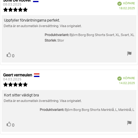
Sofie De Roover
Recensionsförfattare:
Recensionsdatum:
Bekräftad
KÖPARE
08.03.2025
K
18.02.2025
Recensionsbetyg:
5.0
utav
Recensionstext:
Uppfyller förväntningarna perfekt.
5
Detta är en automatisk översättning. Visa originalet.
stjärnor
Produktvariant:
Björn Borg Borg Shorts Svart, XL, Svart, XL
Storlek
: Stor
Rösta
röst(er)
0
upp
Geert vermeulen
Recensionsförfattare:
Recensionsdatum:
Bekräftad
KÖPARE
04.03.2025
K
14.02.2025
Recensionsbetyg:
5.0
utav
Recensionstext:
Kort sitter väldigt bra
5
Detta är en automatisk översättning. Visa originalet.
stjärnor
Produktvariant:
Björn Borg Borg Shorts Marinblå, L, Marinblå, L
Rösta
röst(er)
0
upp