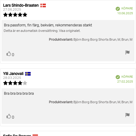
Lars Shindo-Braaten
Recensionsförfattare:
Recensionsdatum:
Bekräftad
KÖPARE
27.06.2025
K
10.06.2025
Recensionsbetyg:
5.0
utav
Recensionstext:
Bra passform, fin färg, bekväm, rekommenderas starkt
5
Detta är en automatisk översättning. Visa originalet.
stjärnor
Produktvariant:
Björn Borg Borg Shorts Brun, M, Brun, M
Rösta
röst(er)
0
upp
Ylli Janovali
Recensionsförfattare:
Recensionsdatum:
Bekräftad
KÖPARE
28.03.2025
K
27.02.2025
Recensionsbetyg:
4.0
utav
Recensionstext:
Bra bra bra bra bra
5
Produktvariant:
stjärnor
Björn Borg Borg Shorts Brun, M, Brun, M
Rösta
röst(er)
0
upp