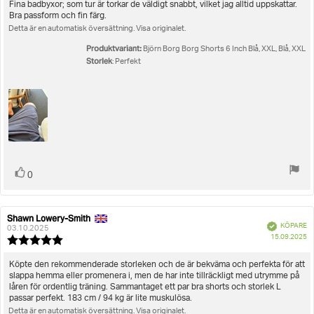
utav
Recensionstext:
Fina badbyxor; som tur är torkar de väldigt snabbt, vilket jag alltid uppskattar.
5
Bra passform och fin färg.
stjärnor
Detta är en automatisk översättning. Visa originalet.
Produktvariant:
Björn Borg Borg Shorts 6 Inch Blå, XXL, Blå, XXL
Storlek
: Perfekt
Rösta
röst(er)
0
upp
Shawn Lowery-Smith
Recensionsförfattare:
Recensionsdatum:
Bekräftad
KÖPARE
03.10.2025
K
15.09.2025
Recensionsbetyg:
5.0
utav
Recensionstext:
Köpte den rekommenderade storleken och de är bekväma och perfekta för att
5
slappa hemma eller promenera i, men de har inte tillräckligt med utrymme på
stjärnor
låren för ordentlig träning. Sammantaget ett par bra shorts och storlek L
passar perfekt. 183 cm / 94 kg är lite muskulösa.
Detta är en automatisk översättning. Visa originalet.