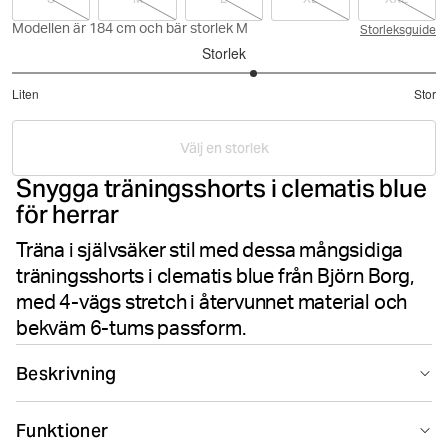
Modellen är 184 cm och bär storlek M
Storleksguide
Storlek
3.283018867924528
Liten
Stor
utav
Baserat
5
på
Välj en storlek
106
Snygga träningsshorts i clematis blue
betyg
för herrar
Träna i självsäker stil med dessa mångsidiga
träningsshorts i clematis blue från Björn Borg,
med 4-vägs stretch i återvunnet material och
bekväm 6-tums passform.
Beskrivning
Björn Borg Borg Short Shorts i blått är tillverkade av
Funktioner
återvunnen polyester 4-vägs stretch kvalitetstyg med