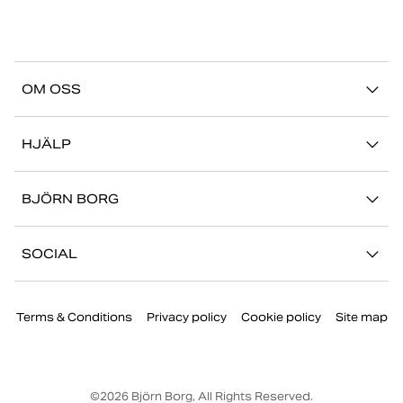
OM OSS
Vår story
HJÄLP
Hållbarhet
Logga in på Mina Sidor
Stories
BJÖRN BORG
Kontakta oss
Butiker
Jobba hos oss
FAQ
SOCIAL
Press
Retur/Reklamation
Instagram
Företaginformation
Terms & Conditions
Privacy policy
Cookie policy
Site map
Facebook
TikTok
Youtube
©
2026
Björn Borg, All Rights Reserved.