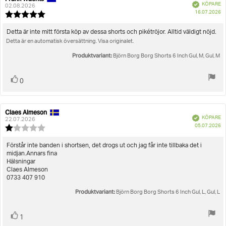
Bekräftad
KÖPARE
02.08.2026
K
16.07.2026
Recensionsbetyg:
5.0
utav
Recensionstext:
Detta är inte mitt första köp av dessa shorts och pikétröjor. Alltid väldigt nöjd.
5
Detta är en automatisk översättning. Visa originalet.
stjärnor
Produktvariant:
Björn Borg Borg Shorts 6 Inch Gul, M, Gul, M
Rösta
röst(er)
0
upp
Claes Almeson
Recensionsförfattare:
Recensionsdatum:
Bekräftad
KÖPARE
22.07.2026
K
05.07.2026
Recensionsbetyg:
1.0
utav
Recensionstext:
Förstår inte banden i shortsen, det drogs ut och jag får inte tillbaka det i
5
midjan.Annars fina
stjärnor
Hälsningar
Claes Almeson
0733 407 910
Produktvariant:
Björn Borg Borg Shorts 6 Inch Gul, L, Gul, L
Rösta
röst(er)
1
upp