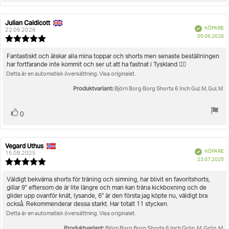
Julian Caldicott
Recensionsförfattare:
Recensionsdatum:
Bekräftad
KÖPARE
22.06.2026
K
05.06.2026
Recensionsbetyg:
5.0
utav
Recensionstext:
Fantastiskt och älskar alla mina toppar och shorts men senaste beställningen
5
har fortfarande inte kommit och ser ut att ha fastnat i Tyskland 🤷‍♂️
stjärnor
Detta är en automatisk översättning. Visa originalet.
Produktvariant:
Björn Borg Borg Shorts 6 Inch Gul, M, Gul, M
Rösta
röst(er)
0
upp
Vegard Uthus
Recensionsförfattare:
Recensionsdatum:
Bekräftad
KÖPARE
15.08.2025
K
23.07.2025
Recensionsbetyg:
5.0
utav
Recensionstext:
Väldigt bekväma shorts för träning och simning, har blivit en favoritshorts,
5
gillar 9" eftersom de är lite längre och man kan träna kickboxning och de
stjärnor
glider upp ovanför knät, lysande, 6" är den första jag köpte nu, väldigt bra
också. Rekommenderar dessa starkt. Har totalt 11 stycken.
Detta är en automatisk översättning. Visa originalet.
Produktvariant:
Björn Borg Borg Shorts 6 Inch Grön, M, Grön, M