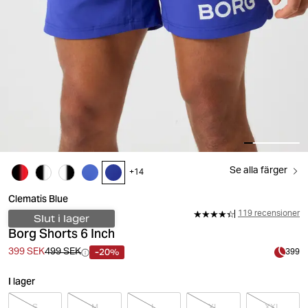
Se alla färger
+
14
Clematis Blue
119 recensioner
Slut i lager
Borg Shorts 6 Inch
-20%
399 SEK
499 SEK
399
I lager
S
M
L
XL
XXL