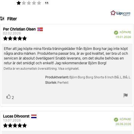
Baserat
röster
Betyg: 1 utav 5 stjärnor
11
5
på
106
Filter
betyg
Betyg
Bilder
Per Christian Olsen
Recensionsförfattare:
Recensionsdatum:
Bekräftad
KÖPARE
02.02.2026
K
Storlek
15.01.2026
Recensionsbetyg:
5.0
utav
Recensionstext:
Efter att jag köpte mina första träningskläder från Björn Borg har jag inte köpt
5
några andra märken. Produkterna passar bra, är av god kvalitet, ser bra ut och
stjärnor
servicen är absolut överlägsen! Snabb leverans, om det skulle behövas en
retur är det smidigt och enkelt! Jag rekommenderar Björn Borg!
Detta är en automatisk översättning. Visa originalet.
Produktvariant:
Björn Borg Borg Shorts 6 Inch Blå, L, Blå, L
Storlek
: Perfekt
Rösta
röst(er)
2
upp
Lucas Ditvoorst
Recensionsförfattare:
Recensionsdatum:
Bekräftad
KÖPARE
13.07.2026
K
26.06.2026
Recensionsbetyg:
5.0