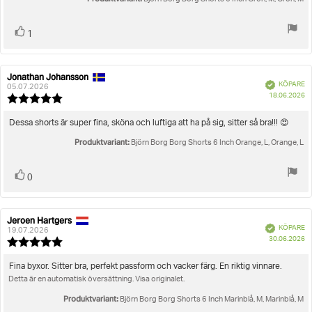
Rösta
röst(er)
1
upp
Jonathan Johansson
Recensionsförfattare:
Recensionsdatum:
Bekräftad
KÖPARE
05.07.2026
K
18.06.2026
Recensionsbetyg:
5.0
utav
Recensionstext:
Dessa shorts är super fina, sköna och luftiga att ha på sig, sitter så bra!!! 😍
5
Produktvariant:
stjärnor
Björn Borg Borg Shorts 6 Inch Orange, L, Orange, L
Rösta
röst(er)
0
upp
Jeroen Hartgers
Recensionsförfattare:
Recensionsdatum:
Bekräftad
KÖPARE
19.07.2026
K
30.06.2026
Recensionsbetyg:
5.0
utav
Recensionstext:
Fina byxor. Sitter bra, perfekt passform och vacker färg. En riktig vinnare.
5
Detta är en automatisk översättning. Visa originalet.
stjärnor
Produktvariant:
Björn Borg Borg Shorts 6 Inch Marinblå, M, Marinblå, M