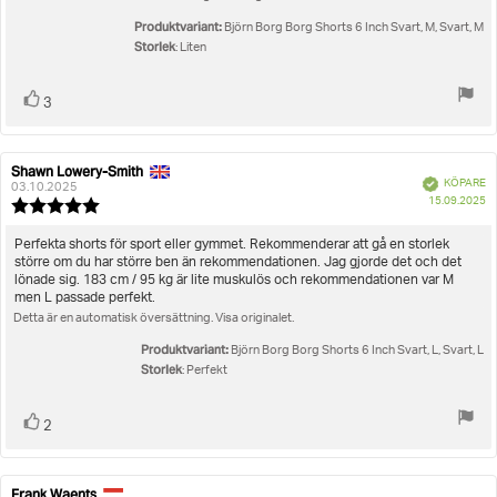
Produktvariant:
Björn Borg Borg Shorts 6 Inch Svart, M, Svart, M
Storlek
: Liten
Rösta
röst(er)
3
upp
Shawn Lowery-Smith
Recensionsförfattare:
Recensionsdatum:
Bekräftad
KÖPARE
03.10.2025
K
15.09.2025
Recensionsbetyg:
5.0
utav
Recensionstext:
Perfekta shorts för sport eller gymmet. Rekommenderar att gå en storlek
5
större om du har större ben än rekommendationen. Jag gjorde det och det
stjärnor
lönade sig. 183 cm / 95 kg är lite muskulös och rekommendationen var M
men L passade perfekt.
Detta är en automatisk översättning. Visa originalet.
Produktvariant:
Björn Borg Borg Shorts 6 Inch Svart, L, Svart, L
Storlek
: Perfekt
Rösta
röst(er)
2
upp
Frank Waents
Recensionsförfattare:
Recensionsdatum: