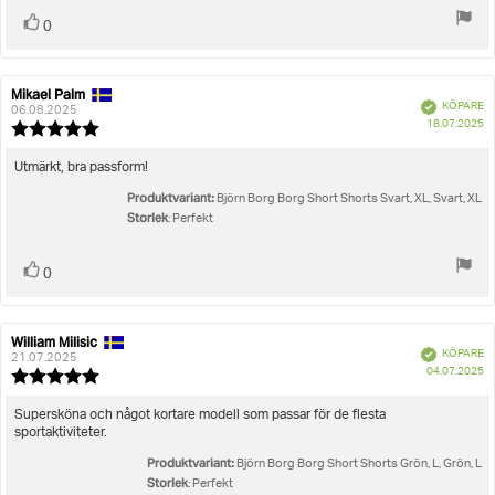
Rösta
röst(er)
0
upp
Mikael Palm
Recensionsförfattare:
Recensionsdatum:
Bekräftad
KÖPARE
06.08.2025
K
18.07.2025
Recensionsbetyg:
5.0
utav
Recensionstext:
Utmärkt, bra passform!
5
Produktvariant:
stjärnor
Björn Borg Borg Short Shorts Svart, XL, Svart, XL
Storlek
: Perfekt
Rösta
röst(er)
0
upp
William Milisic
Recensionsförfattare:
Recensionsdatum:
Bekräftad
KÖPARE
21.07.2025
K
04.07.2025
Recensionsbetyg:
5.0
utav
Recensionstext:
Supersköna och något kortare modell som passar för de flesta
5
sportaktiviteter.
stjärnor
Produktvariant:
Björn Borg Borg Short Shorts Grön, L, Grön, L
Storlek
: Perfekt