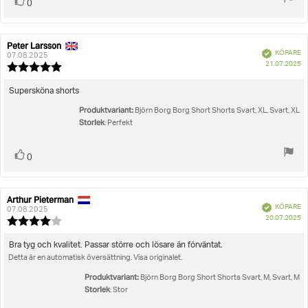
Rösta
röst(er)
0
upp
Peter Larsson
Recensionsförfattare:
Recensionsdatum:
Bekräftad
KÖPARE
07.08.2025
K
21.07.2025
Recensionsbetyg:
5.0
utav
Recensionstext:
Supersköna shorts
5
Produktvariant:
stjärnor
Björn Borg Borg Short Shorts Svart, XL, Svart, XL
Storlek
: Perfekt
Rösta
röst(er)
0
upp
Arthur Pieterman
Recensionsförfattare:
Recensionsdatum:
Bekräftad
KÖPARE
07.08.2025
K
20.07.2025
Recensionsbetyg:
4.0
utav
Recensionstext:
Bra tyg och kvalitet. Passar större och lösare än förväntat.
5
Detta är en automatisk översättning. Visa originalet.
stjärnor
Produktvariant:
Björn Borg Borg Short Shorts Svart, M, Svart, M
Storlek
: Stor