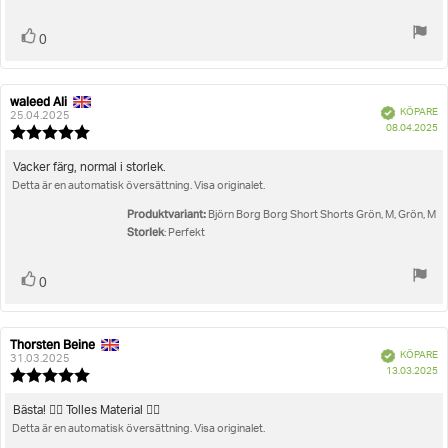
Rösta
röst(er)
0
upp
waleed Ali
Recensionsförfattare:
Recensionsdatum:
Bekräftad
KÖPARE
25.04.2025
K
08.04.2025
Recensionsbetyg:
5.0
utav
Recensionstext:
Vacker färg, normal i storlek.
5
Detta är en automatisk översättning. Visa originalet.
stjärnor
Produktvariant:
Björn Borg Borg Short Shorts Grön, M, Grön, M
Storlek
: Perfekt
Rösta
röst(er)
0
upp
Thorsten Beine
Recensionsförfattare:
Recensionsdatum:
Bekräftad
KÖPARE
31.03.2025
K
13.03.2025
Recensionsbetyg:
5.0
utav
Recensionstext:
Bästa! 👍🏻 Tolles Material 👌🏻
5
Detta är en automatisk översättning. Visa originalet.
stjärnor