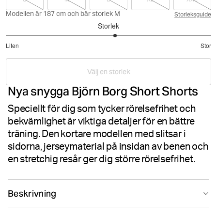
Modellen är 187 cm och bär storlek M
Storleksguide
Storlek
3.133333333333333
Liten
Stor
utav
Baserat
5
på
Välj en storlek
45
Nya snygga Björn Borg Short Shorts
betyg
Speciellt för dig som tycker rörelsefrihet och
bekvämlighet är viktiga detaljer för en bättre
träning. Den kortare modellen med slitsar i
sidorna, jerseymaterial på insidan av benen och
en stretchig resår ger dig större rörelsefrihet.
Beskrivning
Allt underbart är kort. Precis som Björn Borg Short