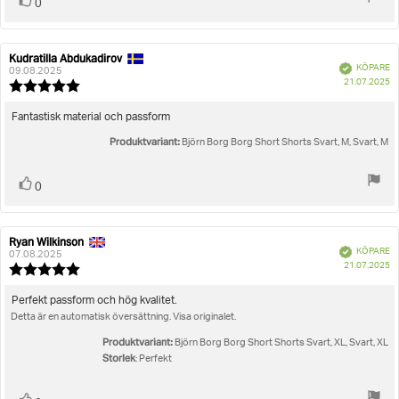
Rösta
röst(er)
0
upp
Kudratilla Abdukadirov
Recensionsförfattare:
Recensionsdatum:
Bekräftad
KÖPARE
09.08.2025
K
21.07.2025
Recensionsbetyg:
5.0
utav
Recensionstext:
Fantastisk material och passform
5
Produktvariant:
stjärnor
Björn Borg Borg Short Shorts Svart, M, Svart, M
Rösta
röst(er)
0
upp
Ryan Wilkinson
Recensionsförfattare:
Recensionsdatum:
Bekräftad
KÖPARE
07.08.2025
K
21.07.2025
Recensionsbetyg:
5.0
utav
Recensionstext:
Perfekt passform och hög kvalitet.
5
Detta är en automatisk översättning. Visa originalet.
stjärnor
Produktvariant:
Björn Borg Borg Short Shorts Svart, XL, Svart, XL
Storlek
: Perfekt