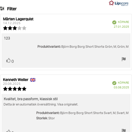
45
Filter
betyg
Betyg
Bilder
Mårten Lagerquist
Recensionsförfattare:
Recensionsdatum:
Bekräftad
KÖPARE
14.12.2025
K
Storlek
27.01.2025
Recensionsbetyg:
3.0
utav
Recensionstext:
123
5
Produktvariant:
stjärnor
Björn Borg Borg Short Shorts Grön, M, Grön, M
Rösta
röst(er)
0
upp
Kenneth Weller
Recensionsförfattare:
Recensionsdatum:
Bekräftad
KÖPARE
20.08.2025
K
03.08.2025
Recensionsbetyg:
5.0
utav
Recensionstext:
Kvalitet, bra passform, klassisk stil
5
Detta är en automatisk översättning. Visa originalet.
stjärnor
Produktvariant:
Björn Borg Borg Short Shorts Svart, M, Svart, M
Storlek
: Stor