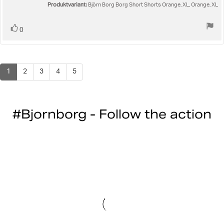
Produktvariant:
Björn Borg Borg Short Shorts Orange, XL, Orange, XL
Rösta
röst(er)
0
upp
1
2
3
4
5
#Bjornborg - Follow the action