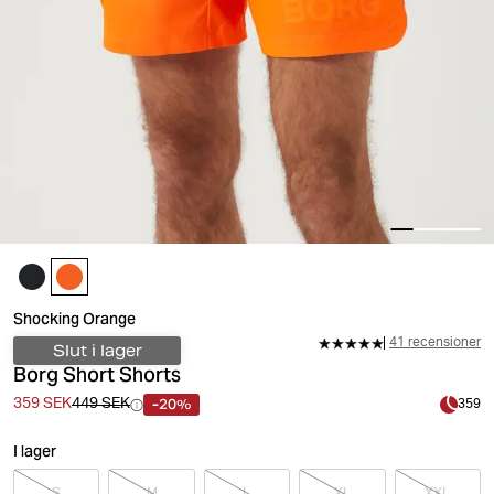
Shocking Orange
41 recensioner
Slut i lager
Borg Short Shorts
-20%
359 SEK
449 SEK
359
I lager
S
M
L
XL
XXL