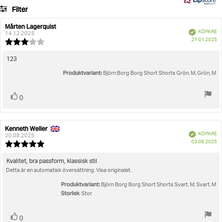
45
Filter
betyg
Betyg
Bilder
Mårten Lagerquist
Recensionsförfattare:
Recensionsdatum:
Bekräftad
KÖPARE
14.12.2025
K
Storlek
27.01.2025
Recensionsbetyg:
3.0
utav
Recensionstext:
123
5
Produktvariant:
stjärnor
Björn Borg Borg Short Shorts Grön, M, Grön, M
Rösta
röst(er)
0
upp
Kenneth Weller
Recensionsförfattare:
Recensionsdatum:
Bekräftad
KÖPARE
20.08.2025
K
03.08.2025
Recensionsbetyg:
5.0
utav
Recensionstext:
Kvalitet, bra passform, klassisk stil
5
Detta är en automatisk översättning. Visa originalet.
stjärnor
Produktvariant:
Björn Borg Borg Short Shorts Svart, M, Svart, M
Storlek
: Stor
Rösta
röst(er)
0