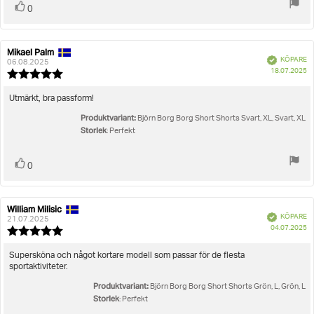
Rösta
röst(er)
0
upp
Mikael Palm
Recensionsförfattare:
Recensionsdatum:
Bekräftad
KÖPARE
06.08.2025
K
18.07.2025
Recensionsbetyg:
5.0
utav
Recensionstext:
Utmärkt, bra passform!
5
Produktvariant:
stjärnor
Björn Borg Borg Short Shorts Svart, XL, Svart, XL
Storlek
: Perfekt
Rösta
röst(er)
0
upp
William Milisic
Recensionsförfattare:
Recensionsdatum:
Bekräftad
KÖPARE
21.07.2025
K
04.07.2025
Recensionsbetyg:
5.0
utav
Recensionstext:
Supersköna och något kortare modell som passar för de flesta
5
sportaktiviteter.
stjärnor
Produktvariant:
Björn Borg Borg Short Shorts Grön, L, Grön, L
Storlek
: Perfekt