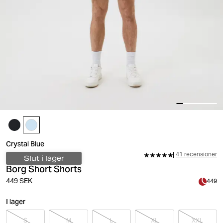
Crystal Blue
41 recensioner
Slut i lager
Borg Short Shorts
449 SEK
449
I lager
S
M
L
XL
XXL