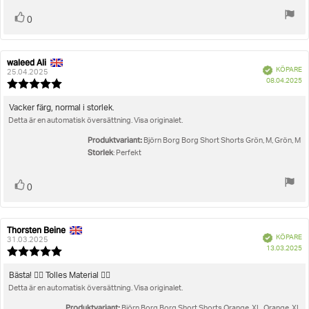
Rösta
röst(er)
0
upp
waleed Ali
Recensionsförfattare:
Recensionsdatum:
Bekräftad
KÖPARE
25.04.2025
K
08.04.2025
Recensionsbetyg:
5.0
utav
Recensionstext:
Vacker färg, normal i storlek.
5
Detta är en automatisk översättning. Visa originalet.
stjärnor
Produktvariant:
Björn Borg Borg Short Shorts Grön, M, Grön, M
Storlek
: Perfekt
Rösta
röst(er)
0
upp
Thorsten Beine
Recensionsförfattare:
Recensionsdatum:
Bekräftad
KÖPARE
31.03.2025
K
13.03.2025
Recensionsbetyg:
5.0
utav
Recensionstext:
Bästa! 👍🏻 Tolles Material 👌🏻
5
Detta är en automatisk översättning. Visa originalet.
stjärnor
Produktvariant:
Björn Borg Borg Short Shorts Orange, XL, Orange, XL