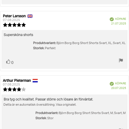
upp
Peter Larsson
Recensionsförfattare:
Recensionsdatum:
Bekräftad
KÖPARE
07.08.2025
K
21.07.2025
Recensionsbetyg:
5.0
utav
Recensionstext:
Supersköna shorts
5
Produktvariant:
stjärnor
Björn Borg Borg Short Shorts Svart, XL, Svart, XL
Storlek
: Perfekt
Rösta
röst(er)
0
upp
Arthur Pieterman
Recensionsförfattare:
Recensionsdatum:
Bekräftad
KÖPARE
07.08.2025
K
20.07.2025
Recensionsbetyg:
4.0
utav
Recensionstext:
Bra tyg och kvalitet. Passar större och lösare än förväntat.
5
Detta är en automatisk översättning. Visa originalet.
stjärnor
Produktvariant:
Björn Borg Borg Short Shorts Svart, M, Svart, M
Storlek
: Stor