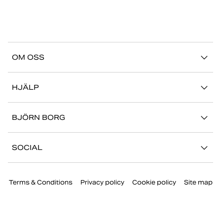
OM OSS
Vår story
HJÄLP
Hållbarhet
Logga in på Mina Sidor
Stories
BJÖRN BORG
Kontakta oss
Butiker
Jobba hos oss
FAQ
SOCIAL
Press
Retur/Reklamation
Instagram
Företaginformation
Terms & Conditions
Privacy policy
Cookie policy
Site map
Facebook
TikTok
Youtube