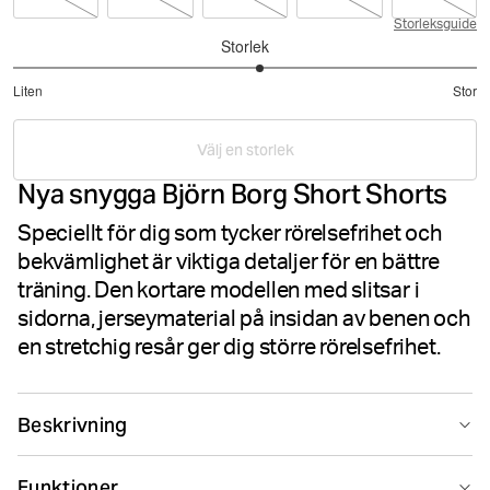
Storleksguide
Storlek
3.133333333333333
Liten
Stor
utav
Baserat
5
på
Välj en storlek
45
Nya snygga Björn Borg Short Shorts
betyg
Speciellt för dig som tycker rörelsefrihet och
bekvämlighet är viktiga detaljer för en bättre
träning. Den kortare modellen med slitsar i
sidorna, jerseymaterial på insidan av benen och
en stretchig resår ger dig större rörelsefrihet.
Beskrivning
Allt underbart är kort. Precis som Björn Borg Short
Funktioner