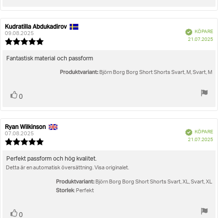
upp
Kudratilla Abdukadirov
Recensionsförfattare:
Recensionsdatum:
Bekräftad
KÖPARE
09.08.2025
K
21.07.2025
Recensionsbetyg:
5.0
utav
Recensionstext:
Fantastisk material och passform
5
Produktvariant:
stjärnor
Björn Borg Borg Short Shorts Svart, M, Svart, M
Rösta
röst(er)
0
upp
Ryan Wilkinson
Recensionsförfattare:
Recensionsdatum:
Bekräftad
KÖPARE
07.08.2025
K
21.07.2025
Recensionsbetyg:
5.0
utav
Recensionstext:
Perfekt passform och hög kvalitet.
5
Detta är en automatisk översättning. Visa originalet.
stjärnor
Produktvariant:
Björn Borg Borg Short Shorts Svart, XL, Svart, XL
Storlek
: Perfekt
Rösta
röst(er)
0