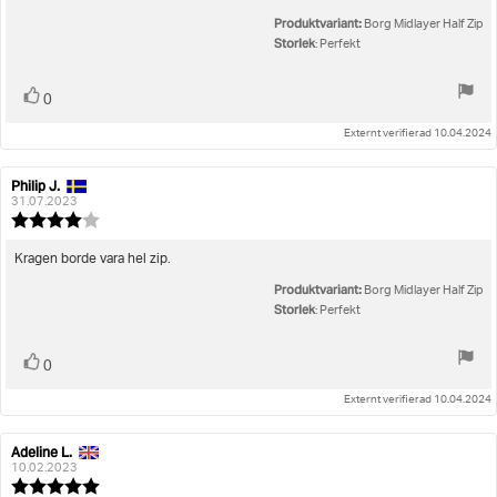
stjärnor
Produktvariant:
Borg Midlayer Half Zip
Storlek
: Perfekt
Rösta
röst(er)
0
upp
Externt verifierad 10.04.2024
Philip J.
Recensionsförfattare:
Recensionsdatum:
31.07.2023
Recensionsbetyg:
4.0
utav
Recensionstext:
Kragen borde vara hel zip.
5
Produktvariant:
stjärnor
Borg Midlayer Half Zip
Storlek
: Perfekt
Rösta
röst(er)
0
upp
Externt verifierad 10.04.2024
Adeline L.
Recensionsförfattare:
Recensionsdatum:
10.02.2023
Recensionsbetyg: