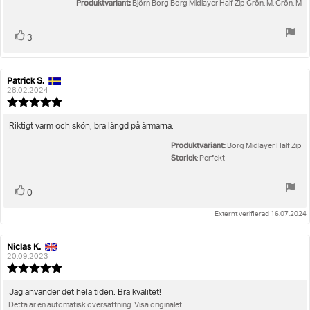
Produktvariant:
Björn Borg Borg Midlayer Half Zip Grön, M, Grön, M
Rösta
röst(er)
3
upp
Patrick S.
Recensionsförfattare:
Recensionsdatum:
28.02.2024
Recensionsbetyg:
5.0
utav
Recensionstext:
Riktigt varm och skön, bra längd på ärmarna.
5
Produktvariant:
stjärnor
Borg Midlayer Half Zip
Storlek
: Perfekt
Rösta
röst(er)
0
upp
Externt verifierad 16.07.2024
Niclas K.
Recensionsförfattare:
Recensionsdatum:
20.09.2023
Recensionsbetyg:
5.0
utav
Recensionstext:
Jag använder det hela tiden. Bra kvalitet!
5
Detta är en automatisk översättning. Visa originalet.