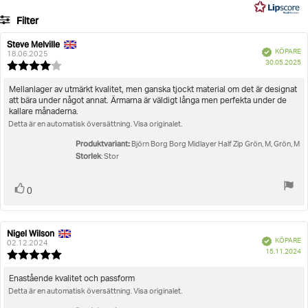
16
Filter
betyg
Betyg
Bilder
Steve Melville
Recensionsförfattare:
Recensionsdatum:
Bekräftad
KÖPARE
18.06.2025
K
Storlek
30.05.2025
Recensionsbetyg:
4.0
utav
Recensionstext:
Mellanlager av utmärkt kvalitet, men ganska tjockt material om det är designat
5
att bära under något annat. Ärmarna är väldigt långa men perfekta under de
stjärnor
kallare månaderna.
Detta är en automatisk översättning. Visa originalet.
Produktvariant:
Björn Borg Borg Midlayer Half Zip Grön, M, Grön, M
Storlek
: Stor
Rösta
röst(er)
0
upp
Nigel Wilson
Recensionsförfattare:
Recensionsdatum:
Bekräftad
KÖPARE
02.12.2024
K
15.11.2024
Recensionsbetyg:
5.0
utav
Recensionstext:
Enastående kvalitet och passform
5
Detta är en automatisk översättning. Visa originalet.
stjärnor