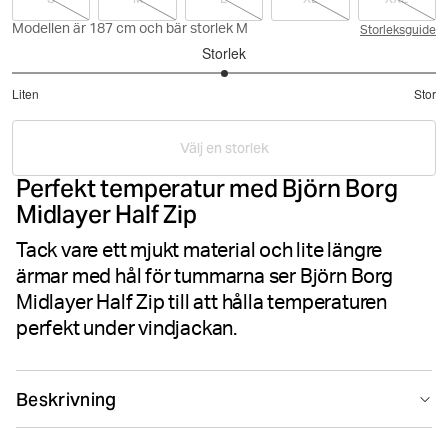
Modellen är 187 cm och bär storlek M
Storleksguide
Storlek
3
Liten
Stor
utav
Baserat
5
på
Välj en storlek
16
Perfekt temperatur med Björn Borg
betyg
Midlayer Half Zip
Tack vare ett mjukt material och lite längre
ärmar med hål för tummarna ser Björn Borg
Midlayer Half Zip till att hålla temperaturen
perfekt under vindjackan.
Beskrivning
Björn Borg Midlayer Half Zip har en hög krage med ½