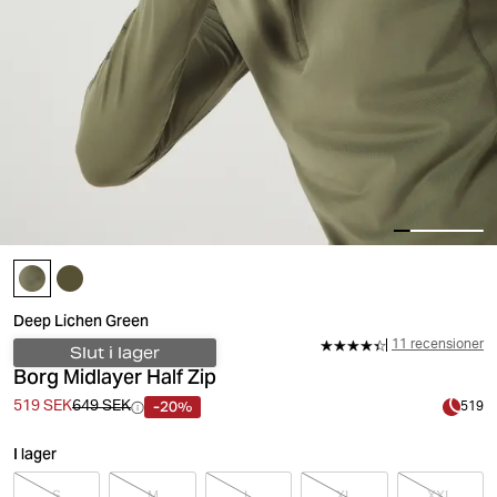
Deep Lichen Green
11 recensioner
Slut i lager
Borg Midlayer Half Zip
-20%
519 SEK
649 SEK
519
I lager
S
M
L
XL
XXL