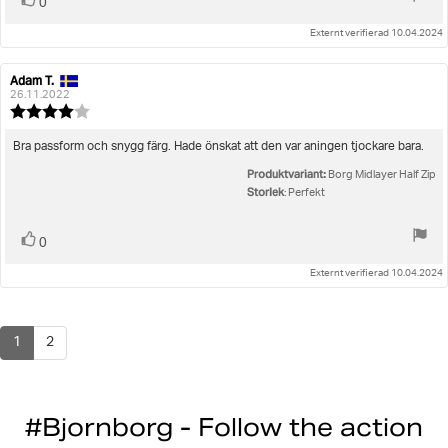
Rösta
0
upp
Externt verifierad 10.04.2024
Adam T.
Recensionsförfattare:
Recensionsdatum:
26.11.2022
Recensionsbetyg:
4.0
utav
Recensionstext:
Bra passform och snygg färg. Hade önskat att den var aningen tjockare bara.
5
Produktvariant:
stjärnor
Borg Midlayer Half Zip
Storlek
: Perfekt
Rösta
röst(er)
0
upp
Externt verifierad 10.04.2024
1
2
#Bjornborg - Follow the action