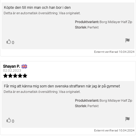
5.0
utav
Recensionstext:
Köpte den till min man och han bor i den
5
Detta är en automatisk översättning. Visa originalet.
stjärnor
Produktvariant:
Borg Midlayer Half Zip
Storlek
: Perfekt
Rösta
röst(er)
0
upp
Externt verifierad 10.04.2024
Shayan P.
Recensionsförfattare:
Recensionsdatum:
02.02.2023
Recensionsbetyg:
5.0
utav
Recensionstext:
Får mig att känna mig som den svenska straffaren när jag är på gymmet
5
Detta är en automatisk översättning. Visa originalet.
stjärnor
Produktvariant:
Borg Midlayer Half Zip
Storlek
: Perfekt
Rösta
röst(er)
0
upp
Externt verifierad 10.04.2024