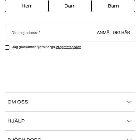
Herr
Dam
Barn
ANMÄL DIG HÄR
Din mejladress:
Jag godkänner Björn Borgs
integritetspolicy
OM OSS
Vår story
HJÄLP
Hållbarhet
Logga in på Mina Sidor
Stories
BJÖRN BORG