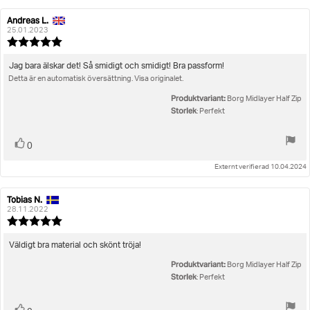
Andreas L.
Recensionsförfattare:
Recensionsdatum:
25.01.2023
Recensionsbetyg:
5.0
utav
Recensionstext:
Jag bara älskar det! Så smidigt och smidigt! Bra passform!
5
Detta är en automatisk översättning. Visa originalet.
stjärnor
Produktvariant:
Borg Midlayer Half Zip
Storlek
: Perfekt
Rösta
röst(er)
0
upp
Externt verifierad 10.04.2024
Tobias N.
Recensionsförfattare:
Recensionsdatum:
28.11.2022
Recensionsbetyg:
5.0
utav
Recensionstext:
Väldigt bra material och skönt tröja!
5
Produktvariant:
stjärnor
Borg Midlayer Half Zip
Storlek
: Perfekt
röst(er)