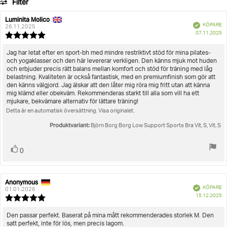
Filter
betyg
Betyg
Bilder
Luminita Molico
Recensionsförfattare:
Recensionsdatum:
Bekräftad
KÖPARE
26.11.2025
K
Storlek
07.11.2025
Recensionsbetyg:
5.0
utav
Recensionstext:
Jag har letat efter en sport-bh med mindre restriktivt stöd för mina pilates-
5
och yogaklasser och den här levererar verkligen. Den känns mjuk mot huden
stjärnor
och erbjuder precis rätt balans mellan komfort och stöd för träning med låg
belastning. Kvaliteten är också fantastisk, med en premiumfinish som gör att
den känns välgjord. Jag älskar att den låter mig röra mig fritt utan att känna
mig klämd eller obekväm. Rekommenderas starkt till alla som vill ha ett
mjukare, bekvämare alternativ för lättare träning!
Detta är en automatisk översättning. Visa originalet.
Produktvariant:
Björn Borg Borg Low Support Sports Bra Vit, S, Vit, S
Rösta
röst(er)
0
upp
Anonymous
Recensionsförfattare:
Recensionsdatum:
Bekräftad
KÖPARE
01.01.2026
K
15.12.2025
Recensionsbetyg:
5.0
utav
Recensionstext:
Den passar perfekt. Baserat på mina mått rekommenderades storlek M. Den
5
satt perfekt, inte för lös, men precis lagom.