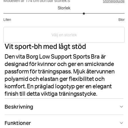
Modellen är 174 cm och bär storlek S
Storleksguide
Storlek
3.666666666666667
Liten
Stor
utav
Baserat
5
på
Välj en storlek
3
Vit sport-bh med lågt stöd
betyg
Den vita Borg Low Support Sports Bra är
designad för kvinnor och ger en smickrande
passform för träningspass. Mjuk återvunnen
polyamid och elastan ger flexibilitet och
komfort. En präglad logotyp ger en elegant
finish till detta viktiga träningsstycke.
Beskrivning
Upplev en blandning av komfort och stöd med denna
Funktioner
sport-bh med lågt stöd, perfekt för dina träningspass.