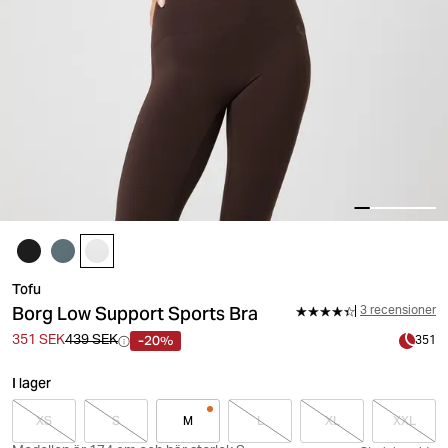
Tofu
Borg Low Support Sports Bra
3 recensioner
-20%
351 SEK
439 SEK
351
I lager
XS
S
M
L
XL
XXL