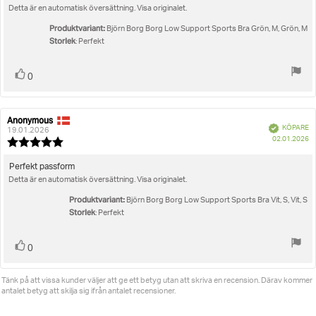
stjärnor
Detta är en automatisk översättning. Visa originalet.
Produktvariant:
Björn Borg Borg Low Support Sports Bra Grön, M, Grön, M
Storlek
: Perfekt
Rösta
röst(er)
0
upp
Anonymous
Recensionsförfattare:
Recensionsdatum:
Bekräftad
KÖPARE
19.01.2026
K
02.01.2026
Recensionsbetyg:
5.0
utav
Recensionstext:
Perfekt passform
5
Detta är en automatisk översättning. Visa originalet.
stjärnor
Produktvariant:
Björn Borg Borg Low Support Sports Bra Vit, S, Vit, S
Storlek
: Perfekt
Rösta
röst(er)
0
upp
Tänk på att vissa kunder väljer att ge ett betyg utan att skriva en recension. Därav kommer
antalet betyg att skilja sig ifrån antalet recensioner.