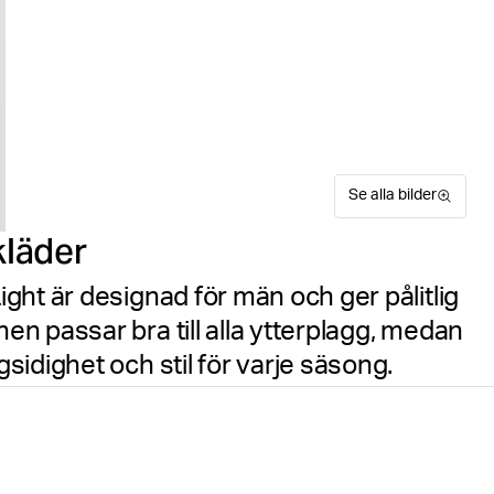
Se alla bilder
kläder
ght är designad för män och ger pålitlig
n passar bra till alla ytterplagg, medan
idighet och stil för varje säsong.
Upplev mångsidig skiktning
Hitta din storlek
Storleks
ytterplagg är tillverkat av 
modern silhuett för vardagli
extra bulk, vilket gör den i