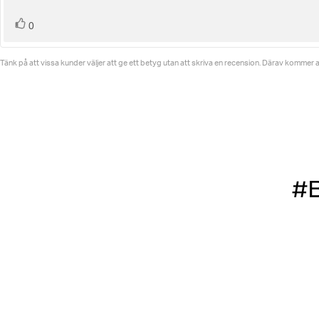
röst(er)
Rösta
0
upp
Tänk på att vissa kunder väljer att ge ett betyg utan att skriva en recension. Därav kommer ant
#B