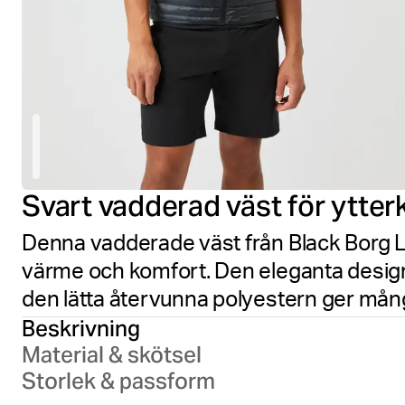
Svart vadderad väst för ytter
Denna vadderade väst från Black Borg Li
värme och komfort. Den eleganta designe
den lätta återvunna polyestern ger mångs
Beskrivning
Material & skötsel
Storlek & passform