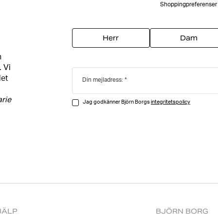
Shoppingpreferenser
Herr
Dam
h
. Vi
det
Din mejladress:
arie
Jag godkänner Björn Borgs
integritetspolicy
JÄLP
BJÖRN BORG