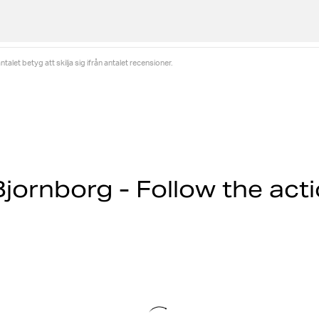
alet betyg att skilja sig ifrån antalet recensioner.
jornborg - Follow the act