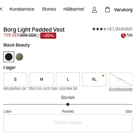
Varukorg
K
Kundservice
Stories
Hållbarhet
Borg Light Padded Vest
1 recension
-20%
799 SEK
999 SEK
799
Black Beauty
I lager
S
M
L
XL
XXL
Modellen är 184 cm och bär storlek M
Storleksguide
Storlek
3
Liten
Perfekt
Stor
utav
Baserat
5
Välj en storlek
på
2
betyg