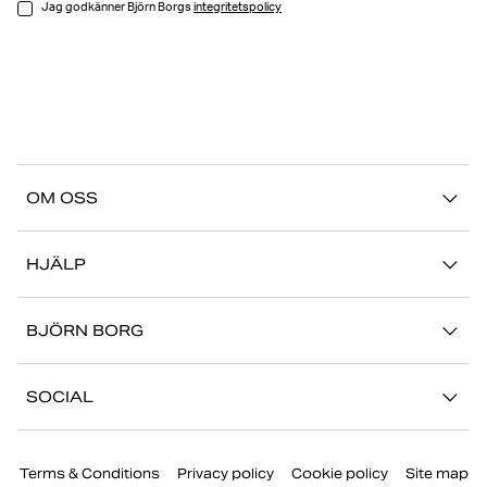
Jag godkänner Björn Borgs
integritetspolicy
OM OSS
Vår story
HJÄLP
Hållbarhet
Logga in på Mina Sidor
Stories
BJÖRN BORG
Kontakta oss
Butiker
Jobba hos oss
FAQ
SOCIAL
Press
Retur/Reklamation
Instagram
Företaginformation
Terms & Conditions
Privacy policy
Cookie policy
Site map
Facebook