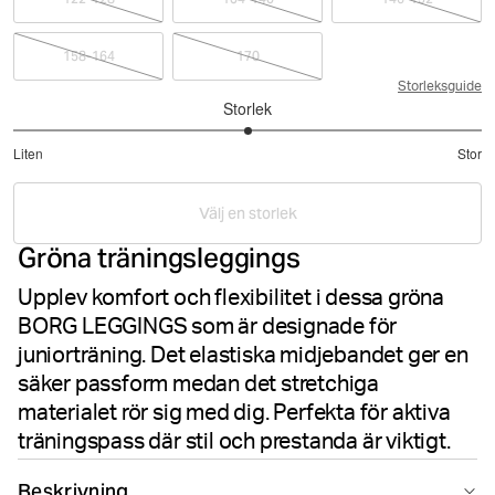
158-164
170
Storleksguide
Storlek
3
Liten
Stor
utav
Baserat
5
på
Välj en storlek
1
Gröna träningsleggings
betyg
Upplev komfort och flexibilitet i dessa gröna
BORG LEGGINGS som är designade för
juniorträning. Det elastiska midjebandet ger en
säker passform medan det stretchiga
materialet rör sig med dig. Perfekta för aktiva
träningspass där stil och prestanda är viktigt.
Beskrivning