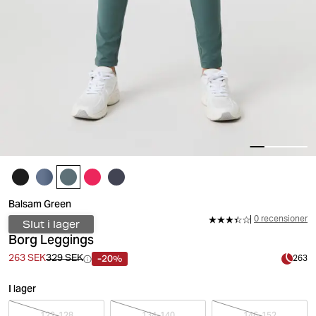
Balsam Green
0 recensioner
Slut i lager
Borg Leggings
-20%
263 SEK
329 SEK
263
I lager
122-128
134-140
146-152