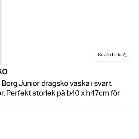
Se alla bilder
ko
 Borg Junior dragsko väska i svart.
. Perfekt storlek på b40 x h47cm för
Håll dina viktigaste saker o
Hitta din storlek
Storleks
100% återvunnen polyester. 
svarta gym säck minimalistis
garanterar bekväm bärning, 