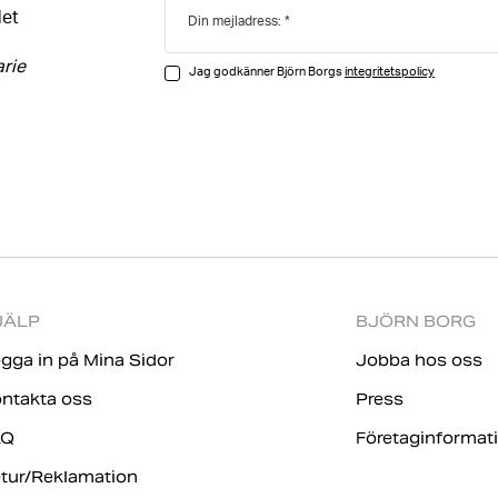
det
Din mejladress:
arie
Jag godkänner Björn Borgs
integritetspolicy
JÄLP
BJÖRN BORG
gga in på Mina Sidor
Jobba hos oss
ntakta oss
Press
AQ
Företaginformat
tur/Reklamation