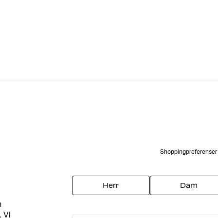
Shoppingpreferenser
Herr
Dam
h
. Vi