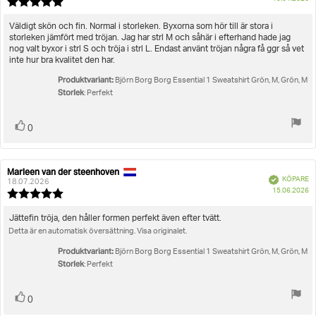
Storlek
Recensionsbetyg:
5.0
utav
Recensionstext:
Väldigt skön och fin. Normal i storleken. Byxorna som hör till är stora i
5
storleken jämfört med tröjan. Jag har strl M och såhär i efterhand hade jag
stjärnor
nog valt byxor i strl S och tröja i strl L. Endast använt tröjan några få ggr så vet
inte hur bra kvalitet den har.
Produktvariant:
Björn Borg Borg Essential 1 Sweatshirt Grön, M, Grön, M
Storlek
: Perfekt
Rösta
röst(er)
0
upp
Marleen van der steenhoven
Recensionsförfattare:
Recensionsdatum:
Bekräftad
KÖPARE
18.07.2026
K
15.06.2026
Recensionsbetyg:
5.0
utav
Recensionstext:
Jättefin tröja, den håller formen perfekt även efter tvätt.
5
Detta är en automatisk översättning. Visa originalet.
stjärnor
Produktvariant:
Björn Borg Borg Essential 1 Sweatshirt Grön, M, Grön, M
Storlek
: Perfekt
Rösta
röst(er)
0
upp