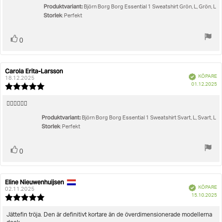
Produktvariant:
Björn Borg Borg Essential 1 Sweatshirt Grön, L, Grön, L
Storlek
: Perfekt
Rösta
röst(er)
0
upp
Carola Erita-Larsson
Recensionsförfattare:
Recensionsdatum:
Bekräftad
KÖPARE
18.12.2025
K
01.12.2025
Recensionsbetyg:
5.0
utav
Recensionstext:
👍🏼👍🏼👍🏼
5
Produktvariant:
stjärnor
Björn Borg Borg Essential 1 Sweatshirt Svart, L, Svart, L
Storlek
: Perfekt
Rösta
röst(er)
0
upp
Eline Nieuwenhuijsen
Recensionsförfattare:
Recensionsdatum:
Bekräftad
KÖPARE
02.11.2025
K
15.10.2025
Recensionsbetyg:
5.0
utav
Recensionstext:
Jättefin tröja. Den är definitivt kortare än de överdimensionerade modellerna
5