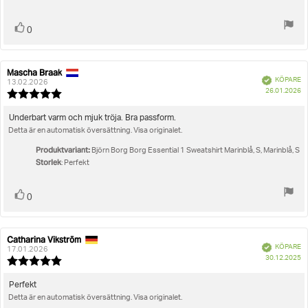
Rösta
röst(er)
0
upp
Mascha Braak
Recensionsförfattare:
Recensionsdatum:
Bekräftad
KÖPARE
13.02.2026
K
26.01.2026
Recensionsbetyg:
5.0
utav
Recensionstext:
Underbart varm och mjuk tröja. Bra passform.
5
Detta är en automatisk översättning. Visa originalet.
stjärnor
Produktvariant:
Björn Borg Borg Essential 1 Sweatshirt Marinblå, S, Marinblå, S
Storlek
: Perfekt
Rösta
röst(er)
0
upp
Catharina Vikström
Recensionsförfattare:
Recensionsdatum:
Bekräftad
KÖPARE
17.01.2026
K
30.12.2025
Recensionsbetyg:
5.0
utav
Recensionstext:
Perfekt
5
Detta är en automatisk översättning. Visa originalet.
stjärnor