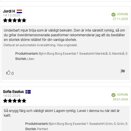
Jordi H
Recensionsförfattare:
Recensionsdatum:
Bekräftad
KÖPARE
14.12.2025
K
27.11.2025
Recensionsbetyg:
5.0
utav
Recensionstext:
Underbart mjuk tröja som är väldigt bekväm. Den är inte särskilt rymlig, så om
5
du gillar överdimensionerade passformer rekommenderar jag att du beställer
stjärnor
en storlek större istället för din vanliga storlek.
Detta är en automatisk översättning. Visa originalet.
Produktvariant:
Björn Borg Borg Essential 1 Sweatshirt Marinblå, S, Marinblå, S
Storlek
: Liten
Rösta
röst(er)
0
upp
Sofia Esséus
Recensionsförfattare:
Recensionsdatum:
Bekräftad
KÖPARE
14.02.2026
K
26.01.2026
Recensionsbetyg:
5.0
utav
Recensionstext:
Så snygg färg och väldigt skön! Lagom rymlig. Lever i denna nu när det är
5
kallt.
stjärnor
Produktvariant:
Björn Borg Borg Essential 1 Sweatshirt Grön, S, Grön, S
Storlek
: Perfekt