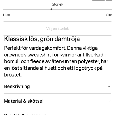
Storlek
2.777777777777778
Liten
Stor
utav
Baserat
5
på
Välj en storlek
9
Klassisk lös, grön damtröja
betyg
Perfekt för vardagskomfort. Denna viktiga
crewneck-sweatshirt för kvinnor är tillverkad i
bomull och fleece av återvunnen polyester, har
en löst sittande silhuett och ett logotryck på
bröstet.
Beskrivning
Björn Borg Borg Essential 1 Sweatshirt i grön är
Material & skötsel
tillverkad av mjuk bomull och återvunnen polyester
fleece kvalitet tyg. Denna damsweatshirt har en lös
60% Cotton 40% Polyester - Recycled
passform och en ribbad rund halsringning med ett litet