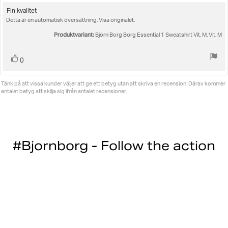
5.0
utav
Recensionstext:
Fin kvalitet
5
Detta är en automatisk översättning. Visa originalet.
stjärnor
Produktvariant:
Björn Borg Borg Essential 1 Sweatshirt Vit, M, Vit, M
Rösta
röst(er)
0
upp
Tänk på att vissa kunder väljer att ge ett betyg utan att skriva en recension. Därav kommer
antalet betyg att skilja sig ifrån antalet recensioner.
#Bjornborg - Follow the action