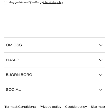
Jag godkänner Björn Borgs
integritetspolicy
OM OSS
Vår story
HJÄLP
Hållbarhet
Logga in på Mina Sidor
Stories
BJÖRN BORG
Kontakta oss
Butiker
Jobba hos oss
FAQ
SOCIAL
Press
Retur/Reklamation
Instagram
Företaginformation
Terms & Conditions
Privacy policy
Cookie policy
Site map
Facebook