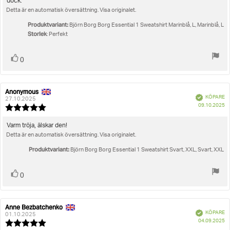
dock.
stjärnor
Detta är en automatisk översättning. Visa originalet.
Produktvariant:
Björn Borg Borg Essential 1 Sweatshirt Marinblå, L, Marinblå, L
Storlek
: Perfekt
Rösta
röst(er)
0
upp
Anonymous
Recensionsförfattare:
Recensionsdatum:
Bekräftad
KÖPARE
27.10.2025
K
09.10.2025
Recensionsbetyg:
5.0
utav
Recensionstext:
Varm tröja, älskar den!
5
Detta är en automatisk översättning. Visa originalet.
stjärnor
Produktvariant:
Björn Borg Borg Essential 1 Sweatshirt Svart, XXL, Svart, XXL
Rösta
röst(er)
0
upp
Anne Bezbatchenko
Recensionsförfattare:
Recensionsdatum:
Bekräftad
KÖPARE
01.10.2025
K
04.09.2025
Recensionsbetyg: