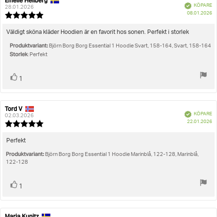
Emelie Hellberg
Recensionsförfattare:
Recensionsdatum:
Bekräftad
KÖPARE
28.01.2026
K
Storlek
08.01.2026
Recensionsbetyg:
5.0
utav
Recensionstext:
Väldigt sköna kläder Hoodien är en favorit hos sonen. Perfekt i storlek
5
Produktvariant:
stjärnor
Björn Borg Borg Essential 1 Hoodie Svart, 158-164, Svart, 158-164
Storlek
: Perfekt
Rösta
röst(er)
1
upp
Tord V
Recensionsförfattare:
Recensionsdatum:
Bekräftad
KÖPARE
02.03.2026
K
22.01.2026
Recensionsbetyg:
5.0
utav
Recensionstext:
Perfekt
5
Produktvariant:
stjärnor
Björn Borg Borg Essential 1 Hoodie Marinblå, 122-128, Marinblå,
122-128
Rösta
röst(er)
1
upp
Maria Kunitz
Recensionsförfattare:
Recensionsdatum: