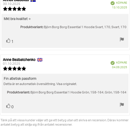
Recensionsförfattare:
Recensionsdatum:
Bekräftad
KÖPARE
30.10.2025
K
13.10.2025
Recensionsbetyg:
5.0
utav
Recensionstext:
Mkt bra kvalitet ⭐️
5
Produktvariant:
stjärnor
Björn Borg Borg Essential 1 Hoodie Svart, 170, Svart, 170
Rösta
röst(er)
1
upp
Anne Bezbatchenko
Recensionsförfattare:
Recensionsdatum:
Bekräftad
KÖPARE
01.10.2025
K
04.09.2025
Recensionsbetyg:
5.0
utav
Recensionstext:
Fin atletisk passform
5
Detta är en automatisk översättning. Visa originalet.
stjärnor
Produktvariant:
Björn Borg Borg Essential 1 Hoodie Grön, 158-164, Grön, 158-164
Rösta
röst(er)
0
upp
Tänk på att vissa kunder väljer att ge ett betyg utan att skriva en recension. Därav kommer
antalet betyg att skilja sig ifrån antalet recensioner.