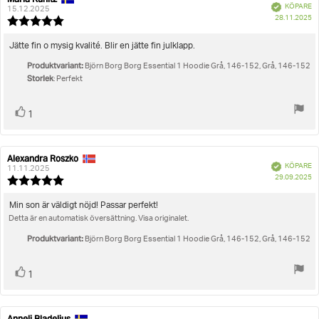
Bekräftad
KÖPARE
15.12.2025
K
28.11.2025
Recensionsbetyg:
5.0
utav
Recensionstext:
Jätte fin o mysig kvalité. Blir en jätte fin julklapp.
5
Produktvariant:
stjärnor
Björn Borg Borg Essential 1 Hoodie Grå, 146-152, Grå, 146-152
Storlek
: Perfekt
Rösta
röst(er)
1
upp
Alexandra Roszko
Recensionsförfattare:
Recensionsdatum:
Bekräftad
KÖPARE
11.11.2025
K
29.09.2025
Recensionsbetyg:
5.0
utav
Recensionstext:
Min son är väldigt nöjd! Passar perfekt!
5
Detta är en automatisk översättning. Visa originalet.
stjärnor
Produktvariant:
Björn Borg Borg Essential 1 Hoodie Grå, 146-152, Grå, 146-152
Rösta
röst(er)
1
upp
Anneli Bladelius