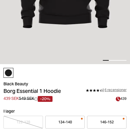
Black Beauty
Borg Essential 1 Hoodie
6 recensioner
-20%
439 SEK
549 SEK
439
I lager
122-128
134-140
146-152