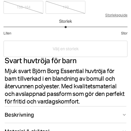
158-164
170
Storleksguide
Storlek
3
Liten
Stor
utav
Baserat
5
på
Välj en storlek
4
Svart huvtröja för barn
betyg
Mjuk svart Björn Borg Essential huvtröja för
barn tillverkad i en blandning av bomull och
återvunnen polyester. Med kvalitetsmaterial
och avslappnad passform som gör den perfekt
för fritid och vardagskomfort.
Beskrivning
Upptäck komfort i Borg Essential 1 hoodie, tillverkad i