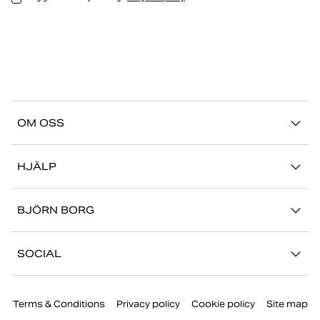
OM OSS
Vår story
HJÄLP
Hållbarhet
Logga in på Mina Sidor
Stories
BJÖRN BORG
Kontakta oss
Butiker
Jobba hos oss
FAQ
SOCIAL
Press
Retur/Reklamation
Instagram
Företaginformation
Terms & Conditions
Privacy policy
Cookie policy
Site map
Facebook