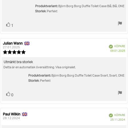
5
Produktvariant:
stjärnor
Björn Borg Borg Duffle Toilet Case Blå, Blå, ONE
Storlek
: Perfekt
Rösta
röst(er)
1
upp
Julian Wann
Recensionsförfattare:
Recensionsdatum:
Bekräftad
KÖPARE
27.01.2025
K
09.01.2025
Recensionsbetyg:
5.0
utav
Recensionstext:
Utmärkt bra storlek
5
Detta är en automatisk översättning. Visa originalet.
stjärnor
Produktvariant:
Björn Borg Borg Duffle Toilet Case Svart, Svart, ONE
Storlek
: Perfekt
Rösta
röst(er)
0
upp
Paul Wilkin
Recensionsförfattare:
Recensionsdatum:
Bekräftad
KÖPARE
28.12.2024
K
25.11.2024