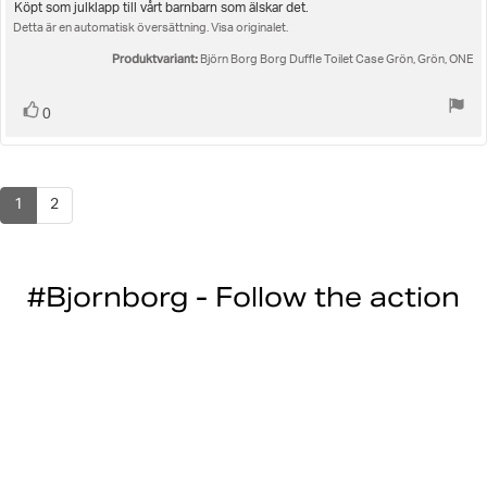
Recensionstext:
Köpt som julklapp till vårt barnbarn som älskar det.
Detta är en automatisk översättning. Visa originalet.
Produktvariant:
Björn Borg Borg Duffle Toilet Case Grön, Grön, ONE
Rösta
röst(er)
0
upp
1
2
#Bjornborg - Follow the action