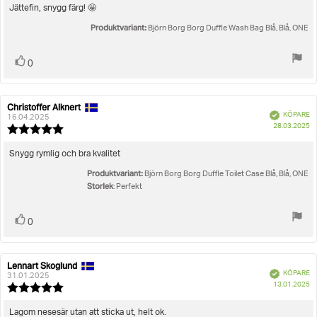
utav
Recensionstext:
Jättefin, snygg färg! 🤩
5
Produktvariant:
stjärnor
Björn Borg Borg Duffle Wash Bag Blå, Blå, ONE
Rösta
röst(er)
0
upp
Christoffer Alknert
Recensionsförfattare:
Recensionsdatum:
Bekräftad
KÖPARE
16.04.2025
K
28.03.2025
Recensionsbetyg:
5.0
utav
Recensionstext:
Snygg rymlig och bra kvalitet
5
Produktvariant:
stjärnor
Björn Borg Borg Duffle Toilet Case Blå, Blå, ONE
Storlek
: Perfekt
Rösta
röst(er)
0
upp
Lennart Skoglund
Recensionsförfattare:
Recensionsdatum:
Bekräftad
KÖPARE
31.01.2025
K
13.01.2025
Recensionsbetyg:
5.0
utav
Recensionstext:
Lagom nesesär utan att sticka ut, helt ok.