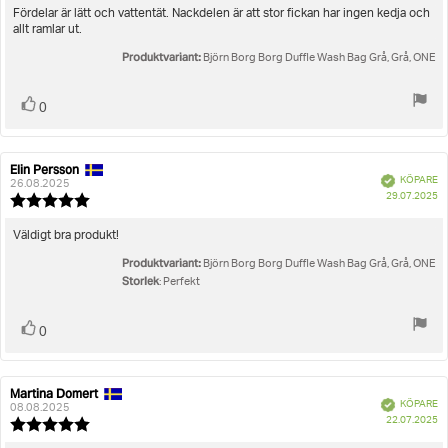
utav
Recensionstext:
Fördelar är lätt och vattentät. Nackdelen är att stor fickan har ingen kedja och
5
allt ramlar ut.
stjärnor
Produktvariant:
Björn Borg Borg Duffle Wash Bag Grå, Grå, ONE
Rösta
röst(er)
0
upp
Elin Persson
Recensionsförfattare:
Recensionsdatum:
Bekräftad
KÖPARE
26.08.2025
K
29.07.2025
Recensionsbetyg:
5.0
utav
Recensionstext:
Väldigt bra produkt!
5
Produktvariant:
stjärnor
Björn Borg Borg Duffle Wash Bag Grå, Grå, ONE
Storlek
: Perfekt
Rösta
röst(er)
0
upp
Martina Domert
Recensionsförfattare:
Recensionsdatum:
Bekräftad
KÖPARE
08.08.2025
K
22.07.2025
Recensionsbetyg:
5.0