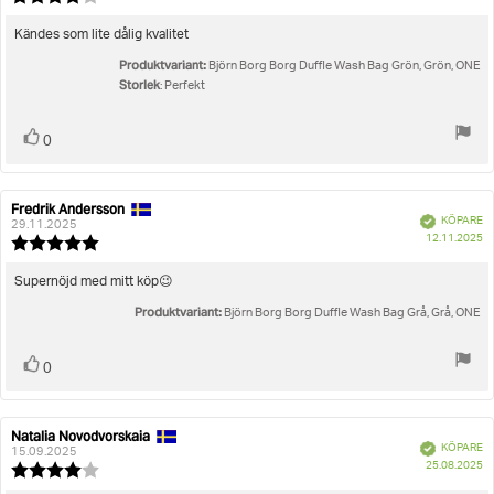
4.0
utav
Recensionstext:
Kändes som lite dålig kvalitet
5
Produktvariant:
stjärnor
Björn Borg Borg Duffle Wash Bag Grön, Grön, ONE
Storlek
: Perfekt
Rösta
röst(er)
0
upp
Fredrik Andersson
Recensionsförfattare:
Recensionsdatum:
Bekräftad
KÖPARE
29.11.2025
K
12.11.2025
Recensionsbetyg:
5.0
utav
Recensionstext:
Supernöjd med mitt köp😉
5
Produktvariant:
stjärnor
Björn Borg Borg Duffle Wash Bag Grå, Grå, ONE
Rösta
röst(er)
0
upp
Natalia Novodvorskaia
Recensionsförfattare:
Recensionsdatum:
Bekräftad
KÖPARE
15.09.2025
K
25.08.2025
Recensionsbetyg:
4.0