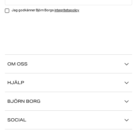
Jag godkänner Björn Borgs
integritetspolicy
OM OSS
Vår story
HJÄLP
Hållbarhet
Logga in på Mina Sidor
Stories
BJÖRN BORG
Kontakta oss
Butiker
Jobba hos oss
FAQ
SOCIAL
Press
Retur/Reklamation
Instagram
Företaginformation