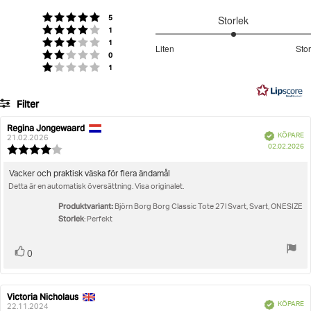
Artikelnummer: 10003539_NL005
5
röster
Betyg: 5 utav 5 stjärnor
5
Storlek
stjärnor
Borg Classic Tote 27L
röster
Betyg: 4 utav 5 stjärnor
1
3
röster
Betyg: 3 utav 5 stjärnor
1
Liten
Stor
röster
utav
Betyg: 2 utav 5 stjärnor
0
Baserat
röster
Betyg: 1 utav 5 stjärnor
1
5
på
2
Filter
betyg
Betyg
Bilder
Regina Jongewaard
Recensionsförfattare:
Recensionsdatum:
Bekräftad
KÖPARE
21.02.2026
K
Storlek
02.02.2026
Recensionsbetyg:
4.0
utav
Recensionstext:
Vacker och praktisk väska för flera ändamål
5
Detta är en automatisk översättning. Visa originalet.
stjärnor
Produktvariant:
Björn Borg Borg Classic Tote 27l Svart, Svart, ONESIZE
Storlek
: Perfekt
Rösta
röst(er)
0
upp
Victoria Nicholaus
Recensionsförfattare:
Recensionsdatum:
Bekräftad
KÖPARE
22.11.2024