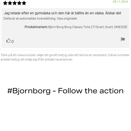
K
05.11.2024
Recensionsbetyg:
5.0
utav
Recensionstext:
Jag letade efter en gymväska och den här är bättre än en väska. Älskar det
5
Detta är en automatisk översättning. Visa originalet.
stjärnor
Produktvariant:
Björn Borg Borg Classic Tote 27l Svart, Svart, ONESIZE
Rösta
röst(er)
0
upp
Tänk på att vissa kunder väljer att ge ett betyg utan att skriva en recension. Därav kommer
antalet betyg att skilja sig ifrån antalet recensioner.
#Bjornborg - Follow the action