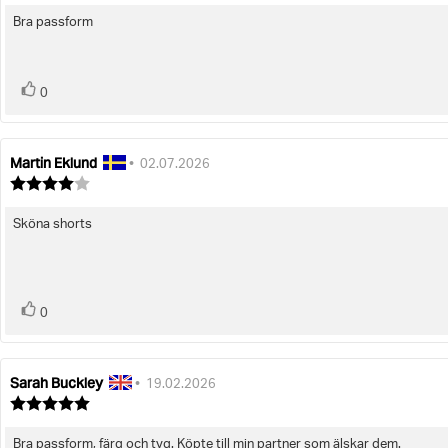
utav
Bra passform
Recensionstext:
5
stjärnor
röst(er)
Rösta
0
upp
Martin Eklund
Recensionsförfattare:
Recensionsdatum:
•
02.07.2026
Recensionsbetyg:
4.0
utav
Sköna shorts
Recensionstext:
5
stjärnor
röst(er)
Rösta
0
upp
Sarah Buckley
Recensionsförfattare:
Recensionsdatum:
•
19.02.2026
Recensionsbetyg:
5.0
utav
Bra passform, färg och tyg. Köpte till min partner som älskar dem.