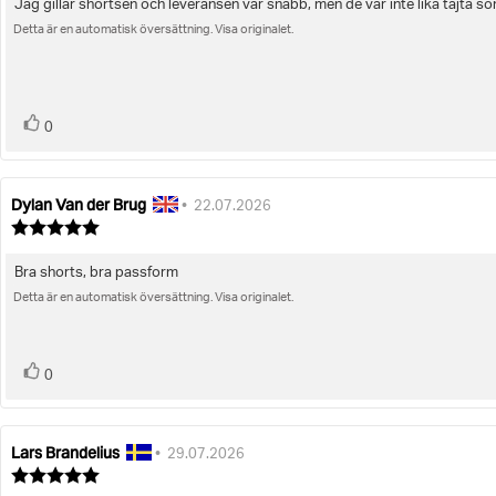
Jag gillar shortsen och leveransen var snabb, men de var inte lika tajta s
Recensionstext:
5
stjärnor
Detta är en automatisk översättning. Visa originalet.
röst(er)
Rösta
0
upp
Dylan Van der Brug
Recensionsförfattare:
Recensionsdatum:
•
22.07.2026
Recensionsbetyg:
5.0
utav
Bra shorts, bra passform
Recensionstext:
5
stjärnor
Detta är en automatisk översättning. Visa originalet.
röst(er)
Rösta
0
upp
Lars Brandelius
Recensionsförfattare:
Recensionsdatum:
•
29.07.2026
Recensionsbetyg:
5.0