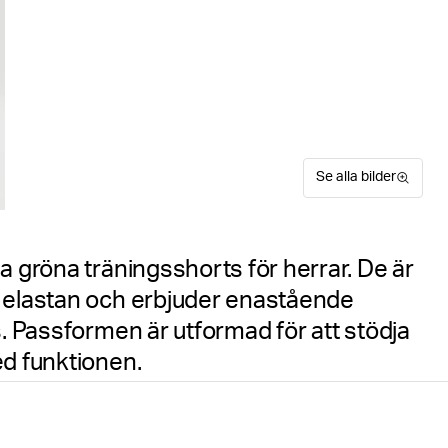
Se alla bilder
a gröna träningsshorts för herrar. De är
h elastan och erbjuder enastående
s. Passformen är utformad för att stödja
ed funktionen.
Förbättra din gymrutin med 
Suitable for sport
Hitta din storlek
Storleks
för träning och har en flexi
midjeresår. Fuktavledande å