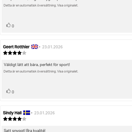
Recensionstext:
5
stjärnor
Detta är en automatisk översättning. Visa originalet.
röst(er)
Rösta
0
upp
Geert Rotthier
Recensionsförfattare:
Recensionsdatum:
•
23.01.2026
Recensionsbetyg:
4.0
utav
Väldigt lätt att bära, perfekt för sport!
Recensionstext:
5
stjärnor
Detta är en automatisk översättning. Visa originalet.
röst(er)
Rösta
0
upp
Sindy Hall
Recensionsförfattare:
Recensionsdatum:
•
23.01.2026
Recensionsbetyg:
4.0
utav
Satt snyggt! Bra kvalité!