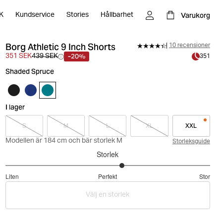
Varukorg
K
Kundservice
Stories
Hållbarhet
Borg Athletic 9 Inch Shorts
10 recensioner
-20%
351 SEK
439 SEK
351
Shaded Spruce
I lager
S
M
L
XL
XXL
Modellen är 184 cm och bär storlek M
Storleksguide
Storlek
3.285714285714286
Liten
Perfekt
Stor
utav
Baserat
5
Välj en storlek
på
7
betyg