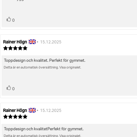
Recensionstext:
5
stjärnor
röst(er)
Rösta
0
upp
Rainer Högn
Recensionsförfattare:
Recensionsdatum:
•
15.12.2025
Recensionsbetyg:
5.0
utav
Toppdesign och kvalitet. Perfekt för gymmet.
Recensionstext:
5
stjärnor
Detta är en automatisk översättning. Visa originalet.
röst(er)
Rösta
0
upp
Rainer Högn
Recensionsförfattare:
Recensionsdatum:
•
15.12.2025
Recensionsbetyg:
5.0
utav
Toppdesign och kvalitetPerfekt för gymmet.
Recensionstext:
5
stjärnor
Detta är en automatisk översättning. Visa originalet.