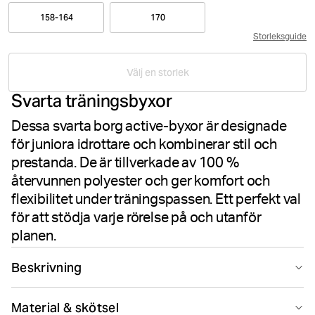
158-164
170
Storleksguide
Välj en storlek
Svarta träningsbyxor
Dessa svarta borg active-byxor är designade
för juniora idrottare och kombinerar stil och
prestanda. De är tillverkade av 100 %
återvunnen polyester och ger komfort och
flexibilitet under träningspassen. Ett perfekt val
för att stödja varje rörelse på och utanför
planen.
Beskrivning
Borg Active Pants är designade för juniora idrottare
Material & skötsel
som värdesätter både komfort och prestanda. De är