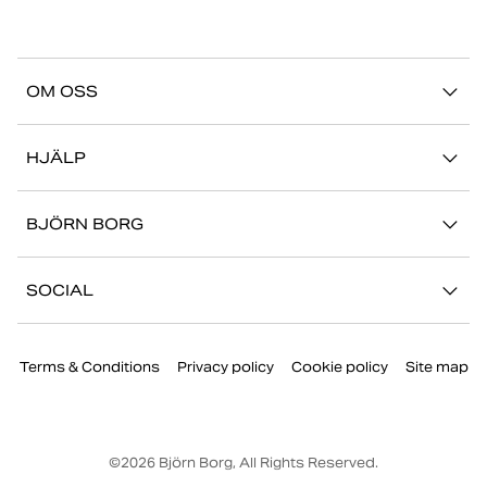
OM OSS
Vår story
HJÄLP
Hållbarhet
Logga in på Mina Sidor
Stories
BJÖRN BORG
Kontakta oss
Butiker
Jobba hos oss
FAQ
SOCIAL
Press
Retur/Reklamation
Instagram
Företaginformation
Terms & Conditions
Privacy policy
Cookie policy
Site map
Facebook
TikTok
Youtube
©
2026
Björn Borg, All Rights Reserved.