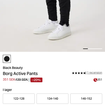
Black Beauty
Borg Active Pants
1 recension
-20%
351 SEK
439 SEK
351
I lager
122-128
134-140
146-152