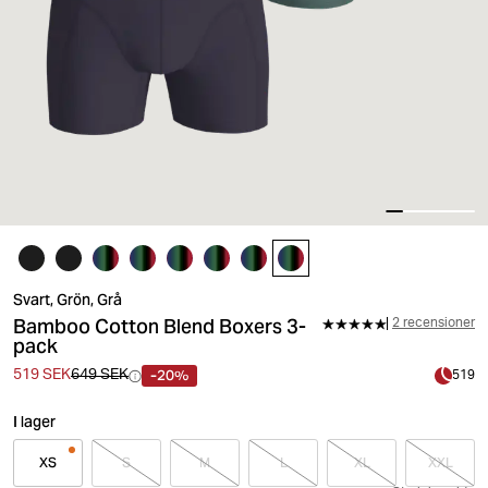
Svart, Grön, Grå
Bamboo Cotton Blend Boxers 3-
2 recensioner
pack
-20%
519 SEK
649 SEK
519
I lager
XS
S
M
L
XL
XXL