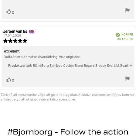
Rösta
röst(er)
0
upp
Jeroen van Es
Recensionsförfattare:
Recensionsdatum:
Bekräftad
KÖPARE
17.01.2026
K
30.12.2025
Recensionsbetyg:
5.0
utav
Recensionstext:
excellent.
5
Detta är en automatisk översättning. Visa originalet.
stjärnor
Produktvariant:
Björn Borg Bamboo Cotton Blend Boxers 3-pack Svart, M, Svart, M
Rösta
röst(er)
0
upp
Tänk på att vissa kunder väljer att ge ett betyg utan att skriva en recension. Därav kommer
antalet betyg att skilja sig ifrån antalet recensioner.
#Bjornborg - Follow the action