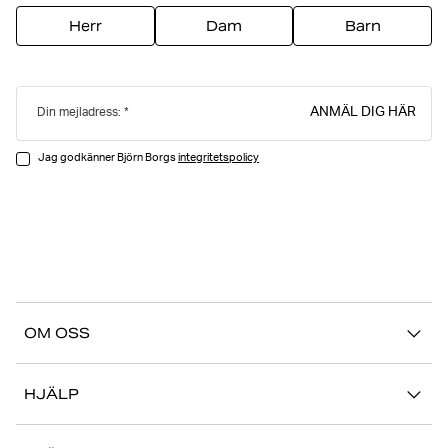
Herr
Dam
Barn
ANMÄL DIG HÄR
Din mejladress:
Jag godkänner Björn Borgs
integritetspolicy
OM OSS
Vår story
HJÄLP
Hållbarhet
Logga in på Mina Sidor
Stories