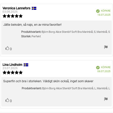
Veronica Lannefors
Recensionsförfattare:
Recensionsdatum:
Bekräftad
KÖPARE
03.08.2025
K
16.07.2025
Recensionsbetyg:
5.0
utav
Recensionstext:
Jätte bekväm, så najs, en av mina favoriter!
5
Produktvariant:
stjärnor
Björn Borg Alice Stenlöf Soft Bra Marinblå, S, Marinblå, S
Storlek
: Perfekt
Rösta
röst(er)
0
upp
Lina Lindholm
Recensionsförfattare:
Recensionsdatum:
Bekräftad
KÖPARE
23.07.2025
K
06.07.2025
Recensionsbetyg:
5.0
utav
Recensionstext:
Superfin och bra i storleken. Väldigt skön också, inget som skaver
5
Produktvariant:
stjärnor
Björn Borg Alice Stenlöf Soft Bra Marinblå, L, Marinblå, L
Rösta
röst(er)
0
upp