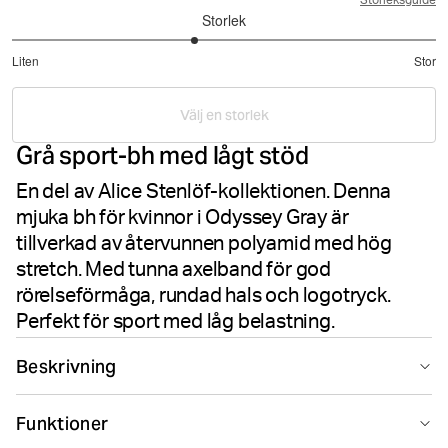
Storleksguide
Storlek
2.714285714285714
Liten
Stor
utav
Baserat
5
på
Välj en storlek
7
Grå sport-bh med lågt stöd
betyg
En del av Alice Stenlöf-kollektionen. Denna
mjuka bh för kvinnor i Odyssey Gray är
tillverkad av återvunnen polyamid med hög
stretch. Med tunna axelband för god
rörelseförmåga, rundad hals och logotryck.
Perfekt för sport med låg belastning.
Beskrivning
Björn Borg Alice Soft Bra i Odyssey Gray är en
Funktioner
mångsidig vardaglig sport-bh från Alice Stenlöf-