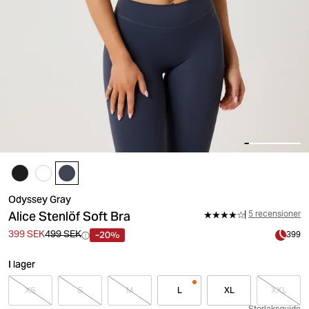
Odyssey Gray
Alice Stenlöf Soft Bra
5 recensioner
-20%
399 SEK
499 SEK
399
I lager
XS
S
M
L
XL
XXL