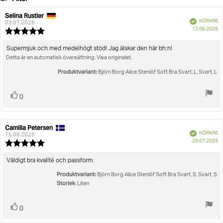
betyg
Betyg
Bilder
Selina Rustler
Recensionsförfattare:
Recensionsdatum:
Bekräftad
KÖPARE
03.07.2026
K
Storlek
12.06.2026
Recensionsbetyg:
5.0
utav
Recensionstext:
Supermjuk och med medelhögt stöd! Jag älskar den här bh:n!
5
Detta är en automatisk översättning. Visa originalet.
stjärnor
Produktvariant:
Björn Borg Alice Stenlöf Soft Bra Svart, L, Svart, L
Rösta
röst(er)
0
upp
Camilla Petersen
Recensionsförfattare:
Recensionsdatum:
Bekräftad
KÖPARE
15.08.2025
K
29.07.2025
Recensionsbetyg:
5.0
utav
Recensionstext:
Väldigt bra kvalité och passform.
5
Produktvariant:
stjärnor
Björn Borg Alice Stenlöf Soft Bra Svart, S, Svart, S
Storlek
: Liten
Rösta
röst(er)
0
upp