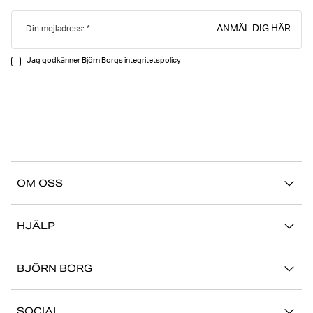
ANMÄL DIG HÄR
Din mejladress:
Jag godkänner Björn Borgs
integritetspolicy
OM OSS
Vår story
HJÄLP
Hållbarhet
Logga in på Mina Sidor
Stories
BJÖRN BORG
Kontakta oss
Butiker
Jobba hos oss
FAQ
SOCIAL