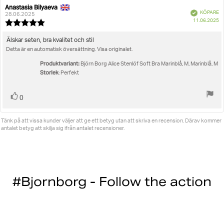
Anastasia Bilyaeva
Recensionsförfattare:
Recensionsdatum:
Bekräftad
KÖPARE
28.06.2025
K
11.06.2025
Recensionsbetyg:
5.0
utav
Recensionstext:
Älskar seten, bra kvalitet och stil
5
Detta är en automatisk översättning. Visa originalet.
stjärnor
Produktvariant:
Björn Borg Alice Stenlöf Soft Bra Marinblå, M, Marinblå, M
Storlek
: Perfekt
Rösta
röst(er)
0
upp
Tänk på att vissa kunder väljer att ge ett betyg utan att skriva en recension. Därav kommer
antalet betyg att skilja sig ifrån antalet recensioner.
#Bjornborg - Follow the action