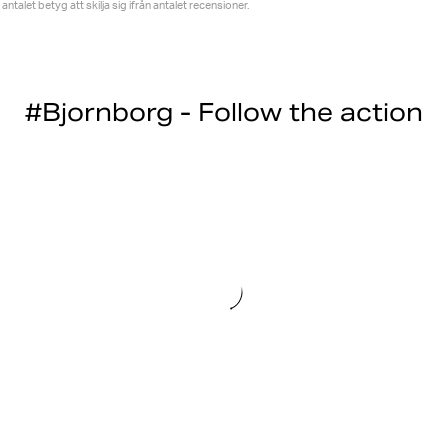
antalet betyg att skilja sig ifrån antalet recensioner.
#Bjornborg - Follow the action