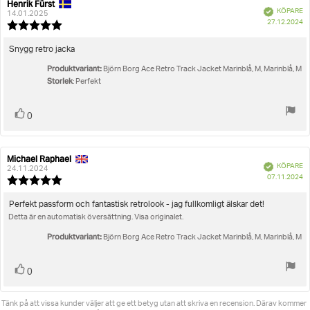
Henrik Fürst
Recensionsförfattare:
Recensionsdatum:
Bekräftad
KÖPARE
14.01.2025
K
27.12.2024
Recensionsbetyg:
5.0
utav
Recensionstext:
Snygg retro jacka
5
Produktvariant:
stjärnor
Björn Borg Ace Retro Track Jacket Marinblå, M, Marinblå, M
Storlek
: Perfekt
Rösta
röst(er)
0
upp
Michael Raphael
Recensionsförfattare:
Recensionsdatum:
Bekräftad
KÖPARE
24.11.2024
K
07.11.2024
Recensionsbetyg:
5.0
utav
Recensionstext:
Perfekt passform och fantastisk retrolook - jag fullkomligt älskar det!
5
Detta är en automatisk översättning. Visa originalet.
stjärnor
Produktvariant:
Björn Borg Ace Retro Track Jacket Marinblå, M, Marinblå, M
Rösta
röst(er)
0
upp
Tänk på att vissa kunder väljer att ge ett betyg utan att skriva en recension. Därav kommer