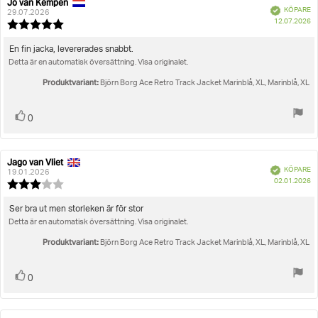
Betyg
Bilder
Jo van Kempen
Recensionsförfattare:
Recensionsdatum:
Bekräftad
KÖPARE
29.07.2026
K
Storlek
12.07.2026
Recensionsbetyg:
5.0
utav
Recensionstext:
En fin jacka, levererades snabbt.
5
Detta är en automatisk översättning. Visa originalet.
stjärnor
Produktvariant:
Björn Borg Ace Retro Track Jacket Marinblå, XL, Marinblå, XL
Rösta
röst(er)
0
upp
Jago van Vliet
Recensionsförfattare:
Recensionsdatum:
Bekräftad
KÖPARE
19.01.2026
K
02.01.2026
Recensionsbetyg:
3.0
utav
Recensionstext:
Ser bra ut men storleken är för stor
5
Detta är en automatisk översättning. Visa originalet.
stjärnor
Produktvariant:
Björn Borg Ace Retro Track Jacket Marinblå, XL, Marinblå, XL
Rösta
röst(er)
0
upp