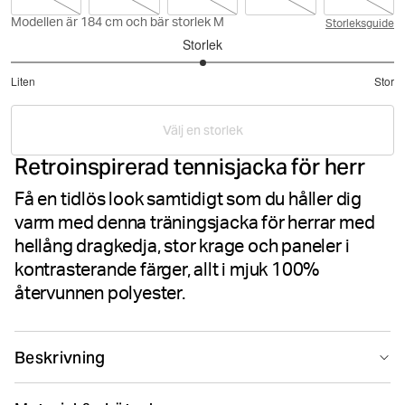
Modellen är 184 cm och bär storlek M
Storleksguide
Storlek
3
Liten
Stor
utav
Baserat
5
på
Välj en storlek
1
Retroinspirerad tennisjacka för herr
betyg
Få en tidlös look samtidigt som du håller dig
varm med denna träningsjacka för herrar med
hellång dragkedja, stor krage och paneler i
kontrasterande färger, allt i mjuk 100%
återvunnen polyester.
Beskrivning
Björn Borg Ace Retro Track Jacket för herrar är