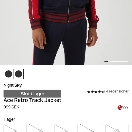
Night Sky
4 recensioner
Slut i lager
Ace Retro Track Jacket
999 SEK
999
I lager
S
M
L
XL
XXL