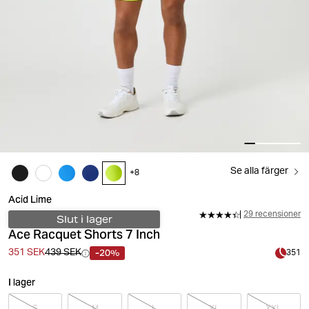
Se alla färger
+
8
Acid Lime
29 recensioner
Slut i lager
Ace Racquet Shorts 7 Inch
-20%
351 SEK
439 SEK
351
I lager
S
M
L
XL
XXL