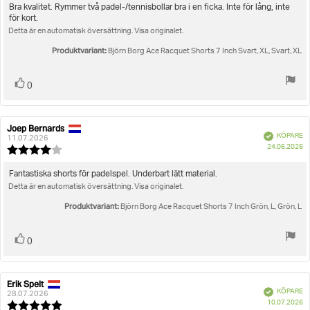
utav
Recensionstext:
Bra kvalitet. Rymmer två padel-/tennisbollar bra i en ficka. Inte för lång, inte
5
för kort.
stjärnor
Detta är en automatisk översättning. Visa originalet.
Produktvariant:
Björn Borg Ace Racquet Shorts 7 Inch Svart, XL, Svart, XL
Rösta
röst(er)
0
upp
Joep Bernards
Recensionsförfattare:
Recensionsdatum:
Bekräftad
KÖPARE
11.07.2026
K
24.06.2026
Recensionsbetyg:
4.0
utav
Recensionstext:
Fantastiska shorts för padelspel. Underbart lätt material.
5
Detta är en automatisk översättning. Visa originalet.
stjärnor
Produktvariant:
Björn Borg Ace Racquet Shorts 7 Inch Grön, L, Grön, L
Rösta
röst(er)
0
upp
Erik Spelt
Recensionsförfattare:
Recensionsdatum:
Bekräftad
KÖPARE
28.07.2026
K
10.07.2026
Recensionsbetyg: