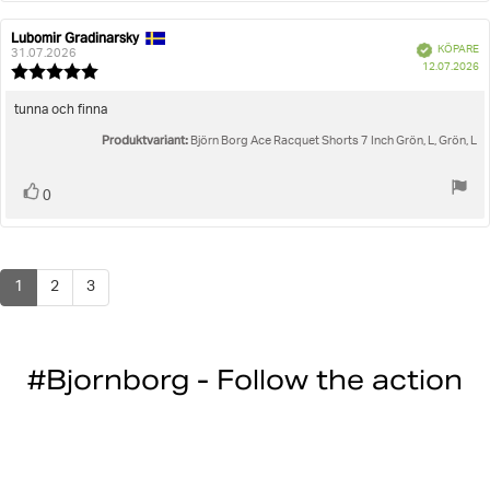
Lubomir Gradinarsky
Recensionsförfattare:
Recensionsdatum:
Bekräftad
KÖPARE
31.07.2026
K
12.07.2026
Recensionsbetyg:
5.0
utav
Recensionstext:
tunna och finna
5
Produktvariant:
stjärnor
Björn Borg Ace Racquet Shorts 7 Inch Grön, L, Grön, L
Rösta
röst(er)
0
upp
1
2
3
#Bjornborg - Follow the action