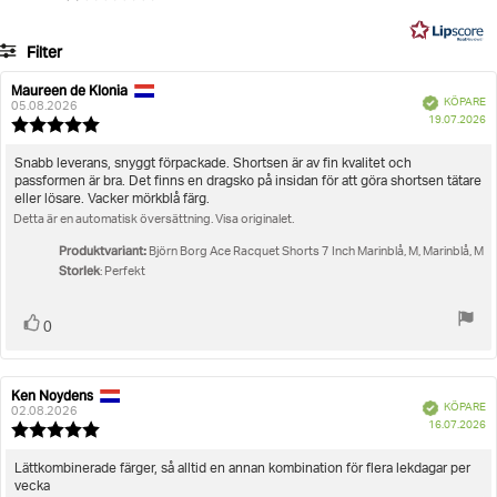
på
31
Filter
betyg
Betyg
Bilder
Maureen de Klonia
Recensionsförfattare:
Recensionsdatum:
Bekräftad
KÖPARE
05.08.2026
K
Storlek
19.07.2026
Recensionsbetyg:
5.0
utav
Recensionstext:
Snabb leverans, snyggt förpackade. Shortsen är av fin kvalitet och
5
passformen är bra. Det finns en dragsko på insidan för att göra shortsen tätare
stjärnor
eller lösare. Vacker mörkblå färg.
Detta är en automatisk översättning. Visa originalet.
Produktvariant:
Björn Borg Ace Racquet Shorts 7 Inch Marinblå, M, Marinblå, M
Storlek
: Perfekt
Rösta
röst(er)
0
upp
Ken Noydens
Recensionsförfattare:
Recensionsdatum:
Bekräftad
KÖPARE
02.08.2026
K
16.07.2026
Recensionsbetyg:
5.0
utav
Recensionstext:
Lättkombinerade färger, så alltid en annan kombination för flera lekdagar per
5
vecka