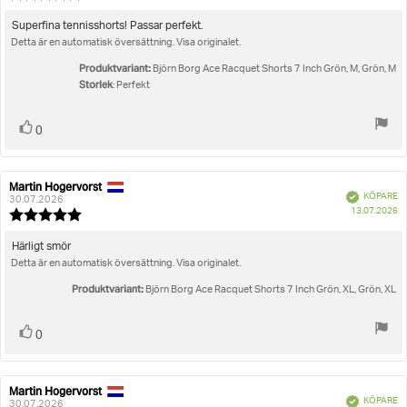
5.0
utav
Recensionstext:
Superfina tennisshorts! Passar perfekt.
5
Detta är en automatisk översättning. Visa originalet.
stjärnor
Produktvariant:
Björn Borg Ace Racquet Shorts 7 Inch Grön, M, Grön, M
Storlek
: Perfekt
Rösta
röst(er)
0
upp
Martin Hogervorst
Recensionsförfattare:
Recensionsdatum:
Bekräftad
KÖPARE
30.07.2026
K
13.07.2026
Recensionsbetyg:
5.0
utav
Recensionstext:
Härligt smör
5
Detta är en automatisk översättning. Visa originalet.
stjärnor
Produktvariant:
Björn Borg Ace Racquet Shorts 7 Inch Grön, XL, Grön, XL
Rösta
röst(er)
0
upp
Martin Hogervorst
Recensionsförfattare:
Recensionsdatum:
Bekräftad
KÖPARE
30.07.2026