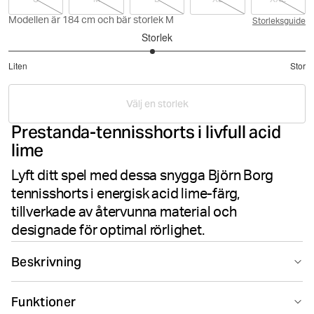
Modellen är 184 cm och bär storlek M
Storleksguide
Storlek
2.935483870967742
Liten
Stor
utav
Baserat
5
på
Välj en storlek
31
Prestanda-tennisshorts i livfull acid
betyg
lime
Lyft ditt spel med dessa snygga Björn Borg
tennisshorts i energisk acid lime-färg,
tillverkade av återvunna material och
designade för optimal rörlighet.
Beskrivning
Björn Borg Ace Racquet Shorts i lime är tennis- och
Funktioner
padelshorts för herrar tillverkade av återvunnen