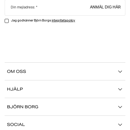
ANMÄL DIG HÄR
Din mejladress:
Jag godkänner Björn Borgs
integritetspolicy
OM OSS
Vår story
HJÄLP
Hållbarhet
Logga in på Mina Sidor
Stories
BJÖRN BORG
Kontakta oss
Butiker
Jobba hos oss
FAQ
SOCIAL
Press