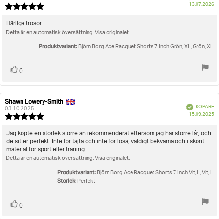
K
13.07.2026
Recensionsbetyg:
5.0
utav
Recensionstext:
Härliga trosor
5
Detta är en automatisk översättning. Visa originalet.
stjärnor
Produktvariant:
Björn Borg Ace Racquet Shorts 7 Inch Grön, XL, Grön, XL
Rösta
röst(er)
0
upp
Shawn Lowery-Smith
Recensionsförfattare:
Recensionsdatum:
Bekräftad
KÖPARE
03.10.2025
K
15.09.2025
Recensionsbetyg:
5.0
utav
Recensionstext:
Jag köpte en storlek större än rekommenderat eftersom jag har större lår, och
5
de sitter perfekt. Inte för tajta och inte för lösa, väldigt bekväma och i skönt
stjärnor
material för sport eller träning.
Detta är en automatisk översättning. Visa originalet.
Produktvariant:
Björn Borg Ace Racquet Shorts 7 Inch Vit, L, Vit, L
Storlek
: Perfekt
Rösta
röst(er)
0
upp