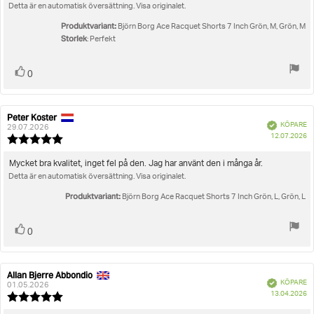
stjärnor
Detta är en automatisk översättning. Visa originalet.
Produktvariant:
Björn Borg Ace Racquet Shorts 7 Inch Grön, M, Grön, M
Storlek
: Perfekt
Rösta
röst(er)
0
upp
Peter Koster
Recensionsförfattare:
Recensionsdatum:
Bekräftad
KÖPARE
29.07.2026
K
12.07.2026
Recensionsbetyg:
5.0
utav
Recensionstext:
Mycket bra kvalitet, inget fel på den. Jag har använt den i många år.
5
Detta är en automatisk översättning. Visa originalet.
stjärnor
Produktvariant:
Björn Borg Ace Racquet Shorts 7 Inch Grön, L, Grön, L
Rösta
röst(er)
0
upp
Allan Bjerre Abbondio
Recensionsförfattare:
Recensionsdatum:
Bekräftad
KÖPARE
01.05.2026
K
13.04.2026
Recensionsbetyg:
5.0