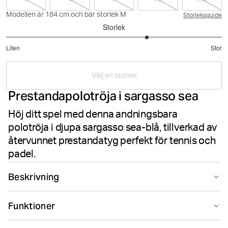
Modellen är 184 cm och bär storlek M
Storleksguide
Storlek
3.615384615384615
Liten
Stor
utav
Baserat
5
på
Välj en storlek
13
Prestandapolotröja i sargasso sea
betyg
Höj ditt spel med denna andningsbara
polotröja i djupa sargasso sea-blå, tillverkad av
återvunnet prestandatyg perfekt för tennis och
padel.
Beskrivning
Björn Borg Ace Polo Shirt i blått är tillverkad av
Funktioner
återvunnen polyester med hög stretch i lätt och
andningsbart prestandatyg. Den har en normal
Suitable for sport