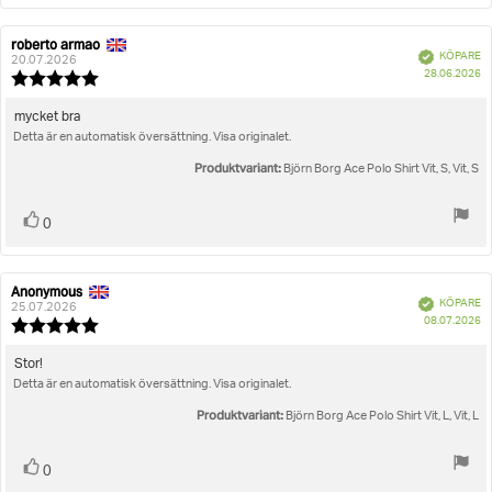
roberto armao
Recensionsförfattare:
Recensionsdatum:
Bekräftad
KÖPARE
20.07.2026
K
28.06.2026
Recensionsbetyg:
5.0
utav
Recensionstext:
mycket bra
5
Detta är en automatisk översättning. Visa originalet.
stjärnor
Produktvariant:
Björn Borg Ace Polo Shirt Vit, S, Vit, S
Rösta
röst(er)
0
upp
Anonymous
Recensionsförfattare:
Recensionsdatum:
Bekräftad
KÖPARE
25.07.2026
K
08.07.2026
Recensionsbetyg:
5.0
utav
Recensionstext:
Stor!
5
Detta är en automatisk översättning. Visa originalet.
stjärnor
Produktvariant:
Björn Borg Ace Polo Shirt Vit, L, Vit, L
Rösta
röst(er)
0
upp