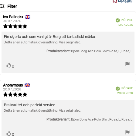
13
Filter
betyg
Betyg
Bilder
Ivo Palinckx
Recensionsförfattare:
Recensionsdatum:
Bekräftad
KÖPARE
30.07.2026
K
Storlek
13.07.2026
Recensionsbetyg:
5.0
utav
Recensionstext:
Fin skjorta och som vanligt är Borg ett fantastiskt märke.
5
Detta är en automatisk översättning. Visa originalet.
stjärnor
Produktvariant:
Björn Borg Ace Polo Shirt Rosa, L, Rosa, L
Rösta
röst(er)
0
upp
Anonymous
Recensionsförfattare:
Recensionsdatum:
Bekräftad
KÖPARE
20.07.2026
K
29.06.2026
Recensionsbetyg:
5.0
utav
Recensionstext:
Bra kvalitet och perfekt service
5
Detta är en automatisk översättning. Visa originalet.
stjärnor
Produktvariant:
Björn Borg Ace Polo Shirt Rosa, L, Rosa, L
Rösta
röst(er)
0