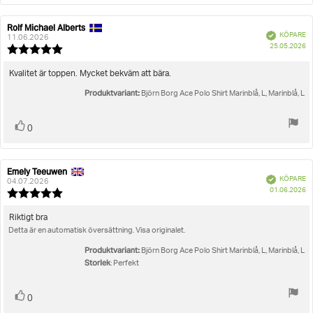
Rolf Michael Alberts
Recensionsförfattare:
Recensionsdatum:
Bekräftad
KÖPARE
11.06.2026
K
25.05.2026
Recensionsbetyg:
5.0
utav
Recensionstext:
Kvalitet är toppen. Mycket bekväm att bära.
5
Produktvariant:
stjärnor
Björn Borg Ace Polo Shirt Marinblå, L, Marinblå, L
Rösta
röst(er)
0
upp
Emely Teeuwen
Recensionsförfattare:
Recensionsdatum:
Bekräftad
KÖPARE
04.07.2026
K
01.06.2026
Recensionsbetyg:
5.0
utav
Recensionstext:
Riktigt bra
5
Detta är en automatisk översättning. Visa originalet.
stjärnor
Produktvariant:
Björn Borg Ace Polo Shirt Marinblå, L, Marinblå, L
Storlek
: Perfekt
Rösta
röst(er)
0
upp