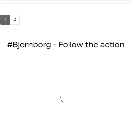
1
2
#Bjornborg - Follow the action