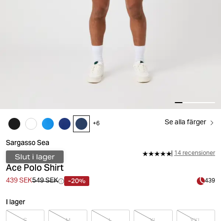
Se alla färger
+
6
Sargasso Sea
14 recensioner
Slut i lager
Ace Polo Shirt
-20%
439 SEK
549 SEK
439
I lager
S
M
L
XL
XXL