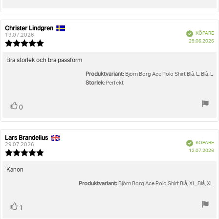
upp
Christer Lindgren
Recensionsförfattare:
Recensionsdatum:
Bekräftad
KÖPARE
19.07.2026
K
29.06.2026
Recensionsbetyg:
5.0
utav
Recensionstext:
Bra storlek och bra passform
5
Produktvariant:
stjärnor
Björn Borg Ace Polo Shirt Blå, L, Blå, L
Storlek
: Perfekt
Rösta
röst(er)
0
upp
Lars Brandelius
Recensionsförfattare:
Recensionsdatum:
Bekräftad
KÖPARE
29.07.2026
K
12.07.2026
Recensionsbetyg:
5.0
utav
Recensionstext:
Kanon
5
Produktvariant:
stjärnor
Björn Borg Ace Polo Shirt Blå, XL, Blå, XL
Rösta
röst(er)
1
upp