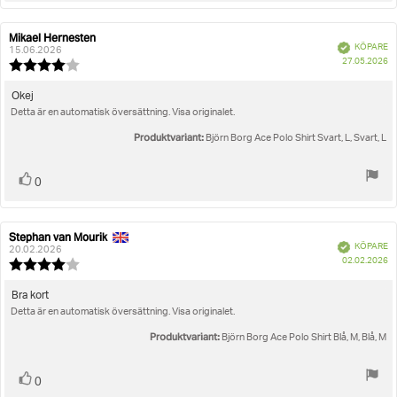
Mikael Hernesten
Recensionsförfattare:
Recensionsdatum:
Bekräftad
KÖPARE
15.06.2026
K
27.05.2026
Recensionsbetyg:
4.0
utav
Recensionstext:
Okej
5
Detta är en automatisk översättning. Visa originalet.
stjärnor
Produktvariant:
Björn Borg Ace Polo Shirt Svart, L, Svart, L
Rösta
röst(er)
0
upp
Stephan van Mourik
Recensionsförfattare:
Recensionsdatum:
Bekräftad
KÖPARE
20.02.2026
K
02.02.2026
Recensionsbetyg:
4.0
utav
Recensionstext:
Bra kort
5
Detta är en automatisk översättning. Visa originalet.
stjärnor
Produktvariant:
Björn Borg Ace Polo Shirt Blå, M, Blå, M
Rösta
röst(er)
0
upp