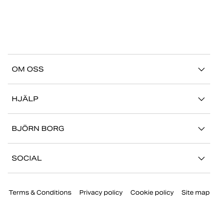
OM OSS
Vår story
HJÄLP
Hållbarhet
Logga in på Mina Sidor
Stories
BJÖRN BORG
Kontakta oss
Butiker
Jobba hos oss
FAQ
SOCIAL
Press
Retur/Reklamation
Instagram
Företaginformation
Terms & Conditions
Privacy policy
Cookie policy
Site map
Facebook
TikTok