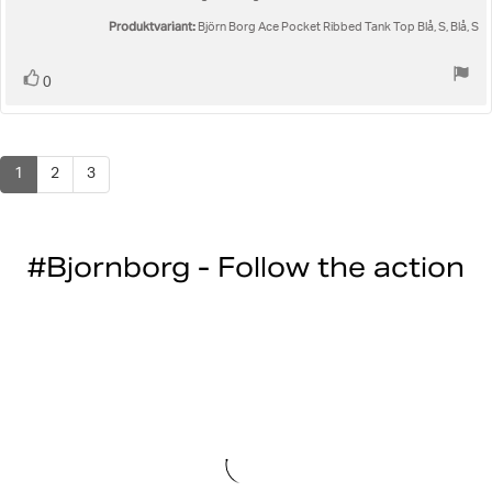
stjärnor
Produktvariant:
Björn Borg Ace Pocket Ribbed Tank Top Blå, S, Blå, S
Rösta
röst(er)
0
upp
1
2
3
#Bjornborg - Follow the action