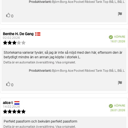
Produktvariant:
Björn Borg Ace Pocket Ribbed Tank Top Blå, L, Blå, L
Rösta
röst(er)
0
upp
Benthe H. De Gang
Recensionsförfattare:
Recensionsdatum:
Bekräftad
KÖPARE
02.02.2026
K
16.01.2026
Recensionsbetyg:
3.0
utav
Recensionstext:
Storlekarna varierar tyvärr, så jag är inte så nöjd med den här, eftersom den är
5
betydligt mindre än en annan jag köpte i storlek L.
stjärnor
Detta är en automatisk översättning. Visa originalet.
Produktvariant:
Björn Borg Ace Pocket Ribbed Tank Top Blå, L, Blå, L
Rösta
röst(er)
0
upp
alice t
Recensionsförfattare:
Recensionsdatum:
Bekräftad
KÖPARE
14.02.2026
K
26.01.2026
Recensionsbetyg:
5.0
utav
Recensionstext:
Perfekt passform och bekväm perfekt passform
5
Detta är en automatisk översättning. Visa originalet.