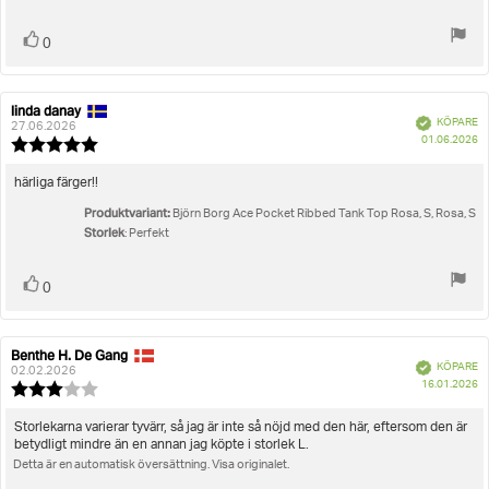
Rösta
röst(er)
0
upp
linda danay
Recensionsförfattare:
Recensionsdatum:
Bekräftad
KÖPARE
27.06.2026
K
01.06.2026
Recensionsbetyg:
5.0
utav
Recensionstext:
härliga färger!!
5
Produktvariant:
stjärnor
Björn Borg Ace Pocket Ribbed Tank Top Rosa, S, Rosa, S
Storlek
: Perfekt
Rösta
röst(er)
0
upp
Benthe H. De Gang
Recensionsförfattare:
Recensionsdatum:
Bekräftad
KÖPARE
02.02.2026
K
16.01.2026
Recensionsbetyg:
3.0
utav
Recensionstext:
Storlekarna varierar tyvärr, så jag är inte så nöjd med den här, eftersom den är
5
betydligt mindre än en annan jag köpte i storlek L.
stjärnor
Detta är en automatisk översättning. Visa originalet.