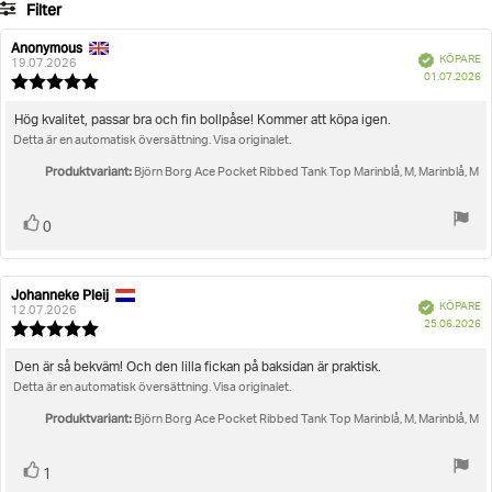
Filter
betyg
Betyg
Bilder
Anonymous
Recensionsförfattare:
Recensionsdatum:
Bekräftad
KÖPARE
19.07.2026
K
Storlek
01.07.2026
Recensionsbetyg:
5.0
utav
Recensionstext:
Hög kvalitet, passar bra och fin bollpåse! Kommer att köpa igen.
5
Detta är en automatisk översättning. Visa originalet.
stjärnor
Produktvariant:
Björn Borg Ace Pocket Ribbed Tank Top Marinblå, M, Marinblå, M
Rösta
röst(er)
0
upp
Johanneke Pleij
Recensionsförfattare:
Recensionsdatum:
Bekräftad
KÖPARE
12.07.2026
K
25.06.2026
Recensionsbetyg:
5.0
utav
Recensionstext:
Den är så bekväm! Och den lilla fickan på baksidan är praktisk.
5
Detta är en automatisk översättning. Visa originalet.
stjärnor
Produktvariant:
Björn Borg Ace Pocket Ribbed Tank Top Marinblå, M, Marinblå, M
Rösta
röst(er)
1