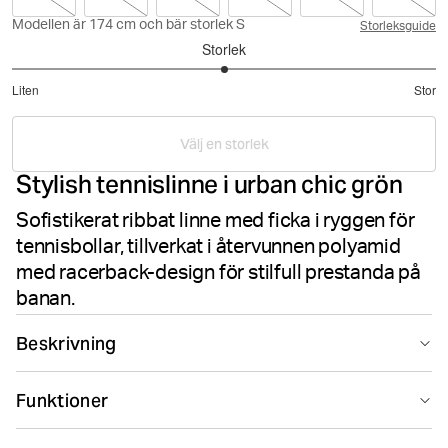
Modellen är 174 cm och bär storlek S
Storleksguide
Storlek
3
Liten
Stor
utav
Baserat
5
på
Välj en storlek
33
Stylish tennislinne i urban chic grön
betyg
Sofistikerat ribbat linne med ficka i ryggen för
tennisbollar, tillverkat i återvunnen polyamid
med racerback-design för stilfull prestanda på
banan.
Beskrivning
Björn Borg Ace Pocket Ribbed Tank Top i grön är
Funktioner
tillverkad av återvunnen polyamidstretch i mjukt ribbat
tyg. Det har en smal passform med rund hals och en
Suitable for sport