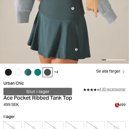
Se alla färger
+
4
Urban Chic
30 recensioner
Slut i lager
Ace Pocket Ribbed Tank Top
499 SEK
499
I lager
XS
S
M
L
XL
XXL