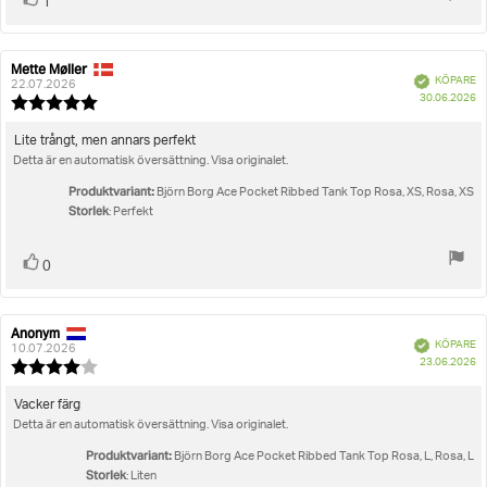
1
upp
Mette Møller
Recensionsförfattare:
Recensionsdatum:
Bekräftad
KÖPARE
22.07.2026
K
30.06.2026
Recensionsbetyg:
5.0
utav
Recensionstext:
Lite trångt, men annars perfekt
5
Detta är en automatisk översättning. Visa originalet.
stjärnor
Produktvariant:
Björn Borg Ace Pocket Ribbed Tank Top Rosa, XS, Rosa, XS
Storlek
: Perfekt
Rösta
röst(er)
0
upp
Anonym
Recensionsförfattare:
Recensionsdatum:
Bekräftad
KÖPARE
10.07.2026
K
23.06.2026
Recensionsbetyg:
4.0
utav
Recensionstext:
Vacker färg
5
Detta är en automatisk översättning. Visa originalet.
stjärnor
Produktvariant:
Björn Borg Ace Pocket Ribbed Tank Top Rosa, L, Rosa, L
Storlek
: Liten