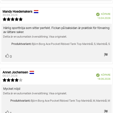
upp
Mandy Hoedemakers
Recensionsförfattare:
Recensionsdatum:
Bekräftad
KÖPARE
30.04.2026
K
13.04.2026
Recensionsbetyg:
5.0
utav
Recensionstext:
Härlig sporttröja som sitter perfekt. Fickan på baksidan är praktisk för förvaring
5
av lättare saker.
stjärnor
Detta är en automatisk översättning. Visa originalet.
Produktvariant:
Björn Borg Ace Pocket Ribbed Tank Top Marinblå, S, Marinblå, S
Rösta
röst(er)
0
upp
Annet Jochemsen
Recensionsförfattare:
Recensionsdatum:
Bekräftad
KÖPARE
06.07.2026
K
18.06.2026
Recensionsbetyg:
4.0
utav
Recensionstext:
Mycket nöjd
5
Detta är en automatisk översättning. Visa originalet.
stjärnor
Produktvariant:
Björn Borg Ace Pocket Ribbed Tank Top Marinblå, M, Marinblå, M
Rösta
röst(er)