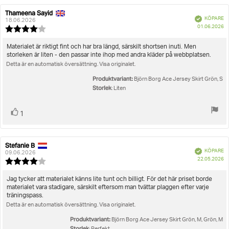
betyg
Betyg
Bilder
Thameena Sayid
Recensionsförfattare:
Recensionsdatum:
Bekräftad
KÖPARE
18.06.2026
K
Storlek
01.06.2026
Recensionsbetyg:
4.0
utav
Recensionstext:
Materialet är riktigt fint och har bra längd, särskilt shortsen inuti. Men
5
storleken är liten - den passar inte ihop med andra kläder på webbplatsen.
stjärnor
Detta är en automatisk översättning. Visa originalet.
Produktvariant:
Björn Borg Ace Jersey Skirt Grön, S
Storlek
: Liten
Rösta
röst(er)
1
upp
Stefanie B
Recensionsförfattare:
Recensionsdatum:
Bekräftad
KÖPARE
09.06.2026
K
22.05.2026
Recensionsbetyg:
4.0
utav
Recensionstext:
Jag tycker att materialet känns lite tunt och billigt. För det här priset borde
5
materialet vara stadigare, särskilt eftersom man tvättar plaggen efter varje
stjärnor
träningspass.
Detta är en automatisk översättning. Visa originalet.
Produktvariant:
Björn Borg Ace Jersey Skirt Grön, M, Grön, M
Storlek