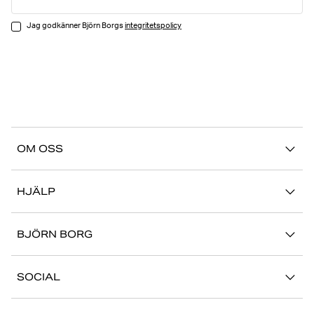
Jag godkänner Björn Borgs
integritetspolicy
OM OSS
Vår story
HJÄLP
Hållbarhet
Logga in på Mina Sidor
Stories
BJÖRN BORG
Kontakta oss
Butiker
Jobba hos oss
FAQ
SOCIAL
Press
Retur/Reklamation
Instagram
Företaginformation