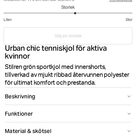
Modellen är 174 cm och bär storlek S
Storleksguide
Storlek
3.222222222222222
Liten
Stor
utav
Baserat
5
på
Välj en storlek
18
Urban chic tenniskjol för aktiva
betyg
kvinnor
Stilren grön sportkjol med innershorts,
tillverkad av mjukt ribbad återvunnen polyester
för ultimat komfort och prestanda.
Beskrivning
Björn Borg Ace Jersey Skirt i grön är tillverkad av
Funktioner
återvunnen polyesterstretch i mjukt ribbat tyg. Den har
en normal midja och en kort längd, med en märkesresår
Suitable for sport
i midjan för stöd. Med innershorts för extra komfort
Material & skötsel
under aktiva aktiviteter.