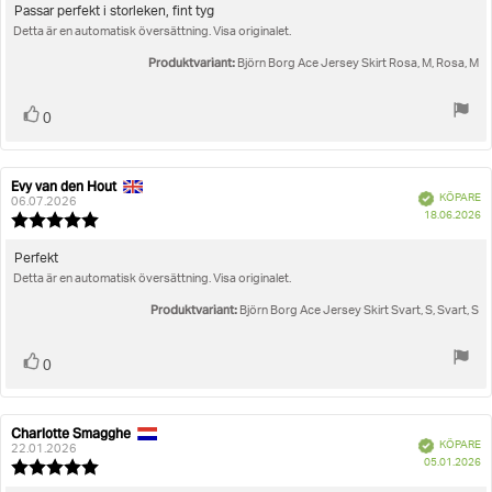
utav
Recensionstext:
Passar perfekt i storleken, fint tyg
5
Detta är en automatisk översättning. Visa originalet.
stjärnor
Produktvariant:
Björn Borg Ace Jersey Skirt Rosa, M, Rosa, M
Rösta
röst(er)
0
upp
Evy van den Hout
Recensionsförfattare:
Recensionsdatum:
Bekräftad
KÖPARE
06.07.2026
K
18.06.2026
Recensionsbetyg:
5.0
utav
Recensionstext:
Perfekt
5
Detta är en automatisk översättning. Visa originalet.
stjärnor
Produktvariant:
Björn Borg Ace Jersey Skirt Svart, S, Svart, S
Rösta
röst(er)
0
upp
Charlotte Smagghe
Recensionsförfattare:
Recensionsdatum:
Bekräftad
KÖPARE
22.01.2026
K
05.01.2026
Recensionsbetyg:
5.0