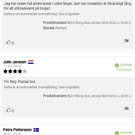
utav
Recensionstext:
Jag har redan två andra kjolar i olika färger, den här modellen är tillräckligt lång
5
för att stå bekvämt på torget.
stjärnor
Detta är en automatisk översättning. Visa originalet.
Produktvariant:
Björn Borg Ace Jersey Skirt Grön, L, Grön, L
Storlek
: Perfekt
Rösta
röst(er)
0
upp
Julie Janssen
Recensionsförfattare:
Recensionsdatum:
Bekräftad
KÖPARE
17.03.2026
K
10.03.2025
Recensionsbetyg:
4.0
utav
Recensionstext:
Fin färg. Passar bra.
5
Detta är en automatisk översättning. Visa originalet.
stjärnor
Produktvariant:
Björn Borg Ace Jersey Skirt Grön, L, Grön, L
Rösta
röst(er)
0
upp
Petra Pettersson
Recensionsförfattare:
Recensionsdatum:
Bekräftad
KÖPARE
30.01.2026