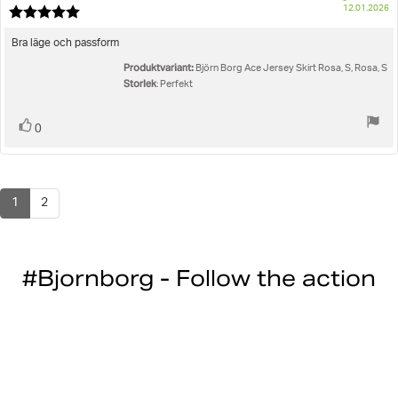
K
12.01.2026
Recensionsbetyg:
5.0
utav
Recensionstext:
Bra läge och passform
5
Produktvariant:
stjärnor
Björn Borg Ace Jersey Skirt Rosa, S, Rosa, S
Storlek
: Perfekt
Rösta
röst(er)
0
upp
1
2
#Bjornborg - Follow the action