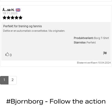
Ã…sa H.
Forfatter:
Omtaledato:
18.11.2023
Karakter:
5.0
av
Omtaletekst:
Perfekt for trening og tennis
5
Dette er en automatisk oversettelse. Vis originalen.
mulige
Produktvariant:
Borg T-Shirt
Størrelse
: Perfekt
Liker
stemmer
0
Eksternt verifisert 10.04.2024
1
2
#Bjornborg - Follow the action