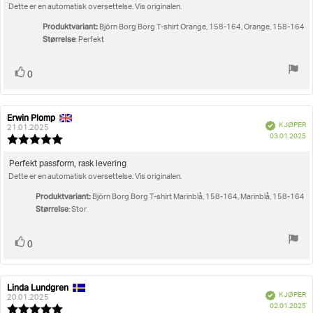
5
Dette er en automatisk oversettelse. Vis originalen.
mulige
Produktvariant:
Björn Borg Borg T-shirt Orange, 158-164, Orange, 158-164
Størrelse
: Perfekt
Liker
stemmer
0
Erwin Plomp
Forfatter:
Omtaledato:
Verifisert
KJØPER
21.01.2025
D
03.01.2025
Karakter:
fo
5.0
kj
av
Omtaletekst:
Perfekt passform, rask levering
5
Dette er en automatisk oversettelse. Vis originalen.
mulige
Produktvariant:
Björn Borg Borg T-shirt Marinblå, 158-164, Marinblå, 158-164
Størrelse
: Stor
Liker
stemmer
0
Linda Lundgren
Forfatter:
Omtaledato:
Verifisert
KJØPER
20.01.2025
D
02.01.2025
Karakter: