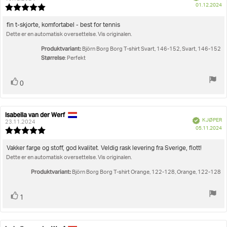
D
01.12.2024
Karakter:
fo
5.0
kj
av
Omtaletekst:
fin t-skjorte, komfortabel - best for tennis
5
Dette er en automatisk oversettelse. Vis originalen.
mulige
Produktvariant:
Björn Borg Borg T-shirt Svart, 146-152, Svart, 146-152
Størrelse
: Perfekt
Liker
stemmer
0
Isabella van der Werf
Forfatter:
Omtaledato:
Verifisert
KJØPER
23.11.2024
D
05.11.2024
Karakter:
fo
5.0
kj
av
Omtaletekst:
Vakker farge og stoff, god kvalitet. Veldig rask levering fra Sverige, flott!
5
Dette er en automatisk oversettelse. Vis originalen.
mulige
Produktvariant:
Björn Borg Borg T-shirt Orange, 122-128, Orange, 122-128
Liker
stemmer
1