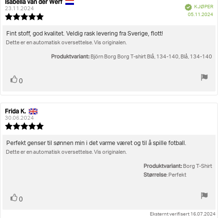
Isabella van der Werf
Forfatter:
Omtaledato:
Verifisert
KJØPER
23.11.2024
D
05.11.2024
Karakter:
fo
5.0
kj
av
Omtaletekst:
Fint stoff, god kvalitet. Veldig rask levering fra Sverige, flott!
5
Dette er en automatisk oversettelse. Vis originalen.
mulige
Produktvariant:
Björn Borg Borg T-shirt Blå, 134-140, Blå, 134-140
Liker
stemmer
0
Frida K.
Forfatter:
Omtaledato:
30.06.2024
Karakter:
5.0
av
Omtaletekst:
Perfekt genser til sønnen min i det varme været og til å spille fotball.
5
Dette er en automatisk oversettelse. Vis originalen.
mulige
Produktvariant:
Borg T-Shirt
Størrelse
: Perfekt
Liker
stemmer
0
Eksternt verifisert 16.07.2024