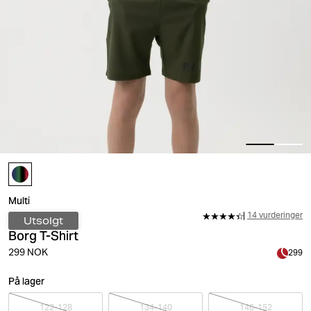
Multi
14 vurderinger
Utsolgt
Borg T-Shirt
299 NOK
299
På lager
122-128
134-140
146-152