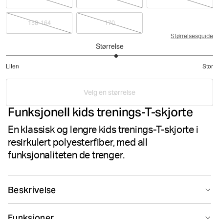
158-164
170
Størrelsesguide
Størrelse
3.125
Liten
Stor
av
Basert
5
på
Velg en størrelse
16
Funksjonell kids trenings-T-skjorte
stemmer
En klassisk og lengre kids trenings-T-skjorte i
resirkulert polyesterfiber, med all
funksjonaliteten de trenger.
Beskrivelse
Björn Borg Borg T-shirt er en klassisk trenings-T-skjorte
Funksjoner