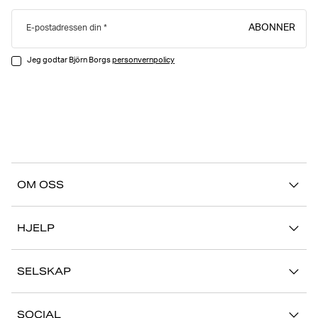
ABONNER
E-postadressen din
Jeg godtar Björn Borgs
personvernpolicy
OM OSS
Vår historie
HJELP
Bærekraft
Kontakt oss
Stories
SELSKAP
FAQ
Butikker
Jobb med oss
Retur/Reklamasjon
SOCIAL