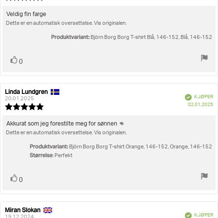
fo
5.0
kj
av
Omtaletekst:
Veldig fin farge
5
Dette er en automatisk oversettelse. Vis originalen.
mulige
Produktvariant:
Björn Borg Borg T-shirt Blå, 146-152, Blå, 146-152
Liker
stemmer
0
Linda Lundgren
Forfatter:
Omtaledato:
Verifisert
KJØPER
20.01.2025
D
02.01.2025
Karakter:
fo
5.0
kj
av
Omtaletekst:
Akkurat som jeg forestilte meg for sønnen 👊
5
Dette er en automatisk oversettelse. Vis originalen.
mulige
Produktvariant:
Björn Borg Borg T-shirt Orange, 146-152, Orange, 146-152
Størrelse
: Perfekt
Liker
stemmer
0
Miran Slokan
Forfatter:
Omtaledato:
Verifisert
KJØPER
19.12.2024