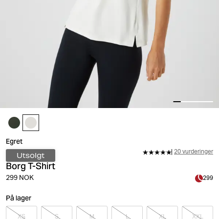
Egret
20 vurderinger
Utsolgt
Borg T-Shirt
299 NOK
299
På lager
XS
S
M
L
XL
XXL