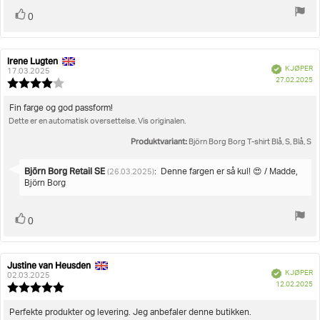
Liker
stemmer
0
Irene Lugten
Forfatter:
Omtaledato:
Verifisert
KJØPER
17.03.2025
D
27.02.2025
Karakter:
fo
4.0
kj
av
Omtaletekst:
Fin farge og god passform!
5
Dette er en automatisk oversettelse. Vis originalen.
mulige
Produktvariant:
Björn Borg Borg T-shirt Blå, S, Blå, S
Svar
Björn Borg Retail SE
:
Denne fargen er så kul! 😍 / Madde,
(26.03.2025)
fra:
Björn Borg
Liker
stemmer
0
Justine van Heusden
Forfatter:
Omtaledato:
Verifisert
KJØPER
02.03.2025
D
12.02.2025
Karakter:
fo
5.0
kj
av
Omtaletekst:
Perfekte produkter og levering. Jeg anbefaler denne butikken.