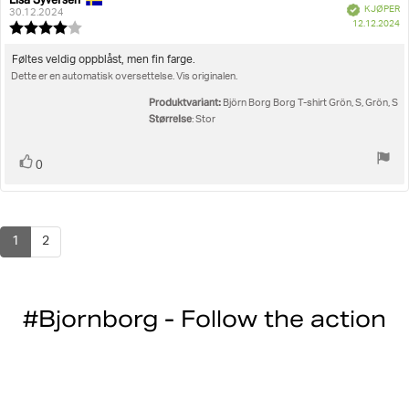
Forfatter:
Omtaledato:
Verifisert
KJØPER
30.12.2024
D
12.12.2024
Karakter:
fo
4.0
kj
av
Omtaletekst:
Føltes veldig oppblåst, men fin farge.
5
Dette er en automatisk oversettelse. Vis originalen.
mulige
Produktvariant:
Björn Borg Borg T-shirt Grön, S, Grön, S
Størrelse
: Stor
Liker
stemmer
0
1
2
#Bjornborg - Follow the action