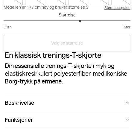
Modellen er 177 cm høy og bruker størrelse S
Størrelsesguide
Størrelse
3.421052631578947
Liten
Stor
av
Basert
5
på
Velg en størrelse
19
En klassisk trenings-T-skjorte
stemmer
Din essensielle trenings-T-skjorte i myk og
elastisk resirkulert polyesterfiber, med ikoniske
Borg-trykk på ermene.
Beskrivelse
Björn Borg Borg T-shirt er en klassisk trenings-T-skjorte
Funksjoner
laget i myk resirkulert polyesterfiber med stretch. Den
kommer i normal passform, med rund hals, splitt i
Suitable for sport
Hurtigtørkende