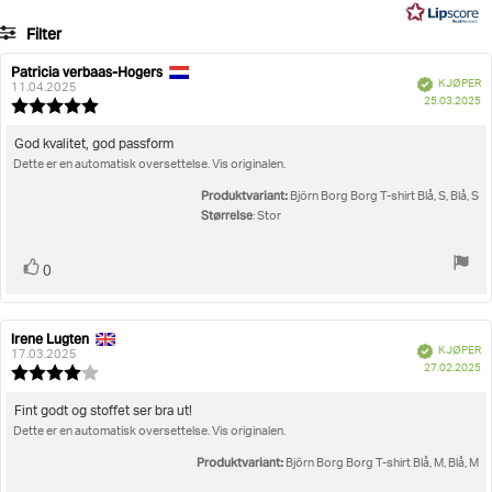
19
Filter
stemmer
Vurdering
Bilder
Patricia verbaas-Hogers
Forfatter:
Omtaledato:
Verifisert
KJØPER
11.04.2025
D
Størrelse
25.03.2025
Karakter:
fo
5.0
kj
av
Omtaletekst:
God kvalitet, god passform
5
Dette er en automatisk oversettelse. Vis originalen.
mulige
Produktvariant:
Björn Borg Borg T-shirt Blå, S, Blå, S
Størrelse
: Stor
Liker
stemmer
0
Irene Lugten
Forfatter:
Omtaledato:
Verifisert
KJØPER
17.03.2025
D
27.02.2025
Karakter:
fo
4.0
kj
av
Omtaletekst:
Fint godt og stoffet ser bra ut!
5
Dette er en automatisk oversettelse. Vis originalen.
mulige
Produktvariant:
Björn Borg Borg T-shirt Blå, M, Blå, M