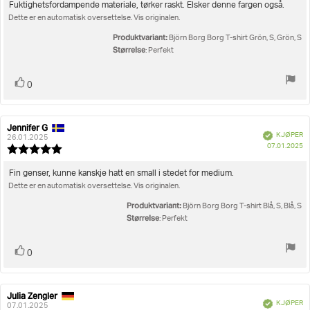
5
Fuktighetsfordampende materiale, tørker raskt. Elsker denne fargen også.
mulige
Dette er en automatisk oversettelse. Vis originalen.
Produktvariant:
Björn Borg Borg T-shirt Grön, S, Grön, S
Størrelse
: Perfekt
Liker
stemmer
0
Jennifer G
Forfatter:
Omtaledato:
Verifisert
KJØPER
26.01.2025
D
07.01.2025
Karakter:
fo
5.0
kj
av
Omtaletekst:
Fin genser, kunne kanskje hatt en small i stedet for medium.
5
Dette er en automatisk oversettelse. Vis originalen.
mulige
Produktvariant:
Björn Borg Borg T-shirt Blå, S, Blå, S
Størrelse
: Perfekt
Liker
stemmer
0
Julia Zengler
Forfatter:
Omtaledato:
Verifisert
KJØPER
07.01.2025