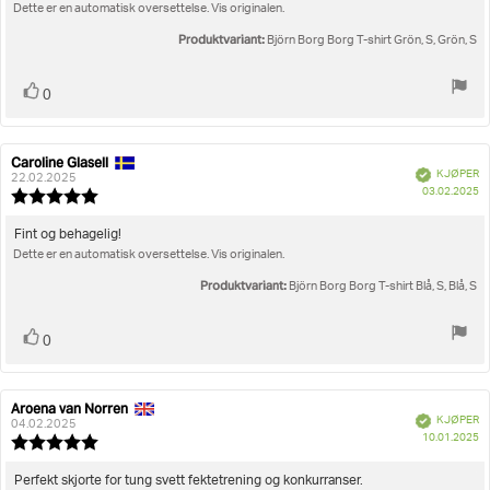
5
Dette er en automatisk oversettelse. Vis originalen.
mulige
Produktvariant:
Björn Borg Borg T-shirt Grön, S, Grön, S
Liker
stemmer
0
Caroline Glasell
Forfatter:
Omtaledato:
Verifisert
KJØPER
22.02.2025
D
03.02.2025
Karakter:
fo
5.0
kj
av
Omtaletekst:
Fint og behagelig!
5
Dette er en automatisk oversettelse. Vis originalen.
mulige
Produktvariant:
Björn Borg Borg T-shirt Blå, S, Blå, S
Liker
stemmer
0
Aroena van Norren
Forfatter:
Omtaledato:
Verifisert
KJØPER
04.02.2025
D
10.01.2025
Karakter:
fo
5.0
kj
av
Omtaletekst:
Perfekt skjorte for tung svett fektetrening og konkurranser.