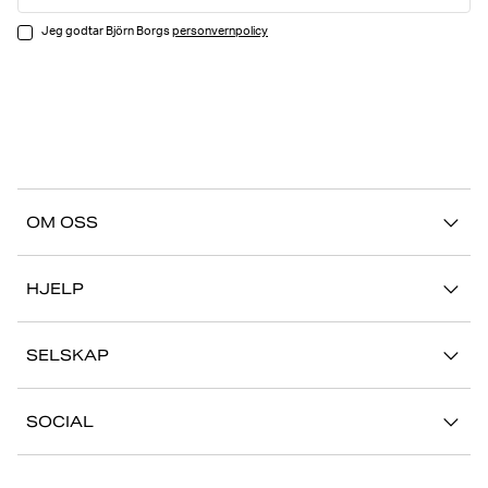
Jeg godtar Björn Borgs
personvernpolicy
OM OSS
Vår historie
HJELP
Bærekraft
Kontakt oss
Stories
SELSKAP
FAQ
Butikker
Jobb med oss
Retur/Reklamasjon
SOCIAL
Presse
Min konto
Instagram
Bedriftsinformasjon