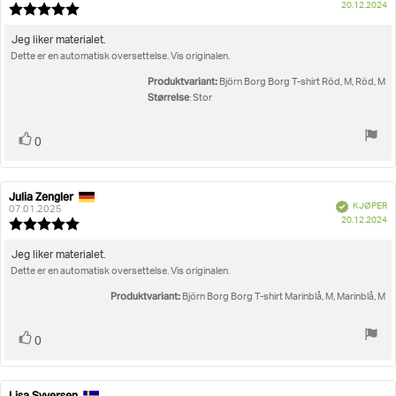
D
20.12.2024
Karakter:
fo
5.0
kj
av
Omtaletekst:
Jeg liker materialet.
5
Dette er en automatisk oversettelse. Vis originalen.
mulige
Produktvariant:
Björn Borg Borg T-shirt Röd, M, Röd, M
Størrelse
: Stor
Liker
stemmer
0
Julia Zengler
Forfatter:
Omtaledato:
Verifisert
KJØPER
07.01.2025
D
20.12.2024
Karakter:
fo
5.0
kj
av
Omtaletekst:
Jeg liker materialet.
5
Dette er en automatisk oversettelse. Vis originalen.
mulige
Produktvariant:
Björn Borg Borg T-shirt Marinblå, M, Marinblå, M
Liker
stemmer
0
Lisa Syversen