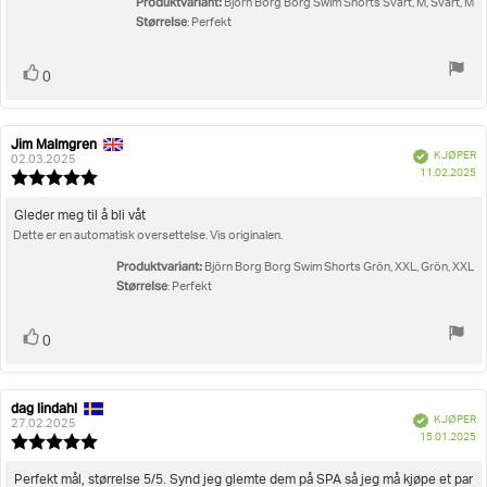
Produktvariant:
Björn Borg Borg Swim Shorts Svart, M, Svart, M
Størrelse
: Perfekt
Liker
stemmer
0
Jim Malmgren
Forfatter:
Omtaledato:
Verifisert
KJØPER
02.03.2025
D
11.02.2025
Karakter:
fo
5.0
kj
av
Omtaletekst:
Gleder meg til å bli våt
5
Dette er en automatisk oversettelse. Vis originalen.
mulige
Produktvariant:
Björn Borg Borg Swim Shorts Grön, XXL, Grön, XXL
Størrelse
: Perfekt
Liker
stemmer
0
dag lindahl
Forfatter:
Omtaledato:
Verifisert
KJØPER
27.02.2025
D
15.01.2025
Karakter:
fo
5.0
kj
av
Omtaletekst:
Perfekt mål, størrelse 5/5. Synd jeg glemte dem på SPA så jeg må kjøpe et par