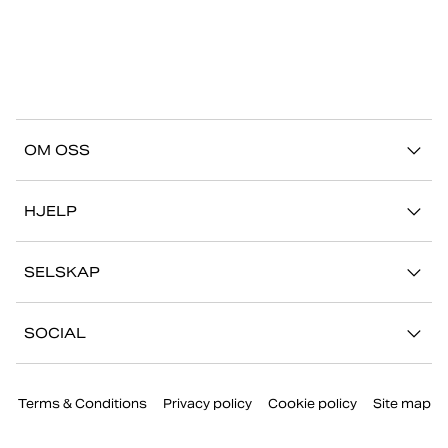
OM OSS
Vår historie
HJELP
Bærekraft
Kontakt oss
Stories
SELSKAP
FAQ
Butikker
Jobb med oss
Retur/Reklamasjon
SOCIAL
Presse
Min konto
Instagram
Bedriftsinformasjon
Terms & Conditions
Privacy policy
Cookie policy
Site map
Facebook
Youtube