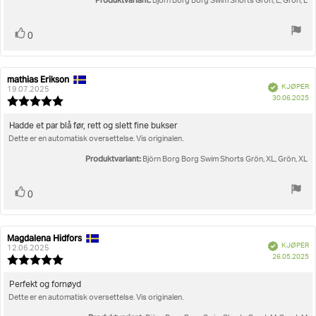
Produktvariant:
Björn Borg Borg Swim Shorts Grön, L, Grön, L
Liker
stemmer
0
mathias Erikson
Forfatter:
Omtaledato:
Verifisert
KJØPER
19.07.2025
D
30.06.2025
Karakter:
fo
5.0
kj
av
Omtaletekst:
Hadde et par blå før, rett og slett fine bukser
5
Dette er en automatisk oversettelse. Vis originalen.
mulige
Produktvariant:
Björn Borg Borg Swim Shorts Grön, XL, Grön, XL
Liker
stemmer
0
Magdalena Hidfors
Forfatter:
Omtaledato:
Verifisert
KJØPER
12.06.2025
D
26.05.2025
Karakter:
fo
5.0
kj
av
Omtaletekst:
Perfekt og fornøyd
5
Dette er en automatisk oversettelse. Vis originalen.
mulige