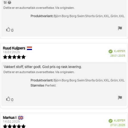
5
til 😂
mulige
Dette er en automatisk oversettelse. Vis originalen.
Produktvariant:
Björn Borg Borg Swim Shorts Grön, XXL, Grön, XXL
Liker
stemmer
0
Ruud Kuijpers
Forfatter:
Omtaledato:
Verifisert
KJØPER
16.02.2025
D
28.01.2025
Karakter:
fo
5.0
kj
av
Omtaletekst:
Vakkert stoff, sitter godt. God pris og rask levering.
5
Dette er en automatisk oversettelse. Vis originalen.
mulige
Produktvariant:
Björn Borg Borg Swim Shorts Grön, XXL, Grön, XXL
Størrelse
: Perfekt
Liker
stemmer
0
Markus I
Forfatter:
Omtaledato:
Verifisert
KJØPER
14.02.2025
D
27.01.2025
Karakter: