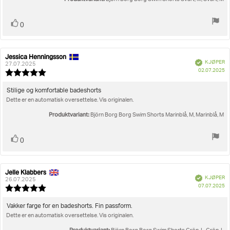
Liker
stemmer
0
Jessica Henningsson
Forfatter:
Omtaledato:
Verifisert
KJØPER
27.07.2025
D
02.07.2025
Karakter:
fo
5.0
kj
av
Omtaletekst:
Stilige og komfortable badeshorts
5
Dette er en automatisk oversettelse. Vis originalen.
mulige
Produktvariant:
Björn Borg Borg Swim Shorts Marinblå, M, Marinblå, M
Liker
stemmer
0
Jelle Klabbers
Forfatter:
Omtaledato:
Verifisert
KJØPER
26.07.2025
D
07.07.2025
Karakter:
fo
5.0
kj
av
Omtaletekst:
Vakker farge for en badeshorts. Fin passform.
5
Dette er en automatisk oversettelse. Vis originalen.
mulige