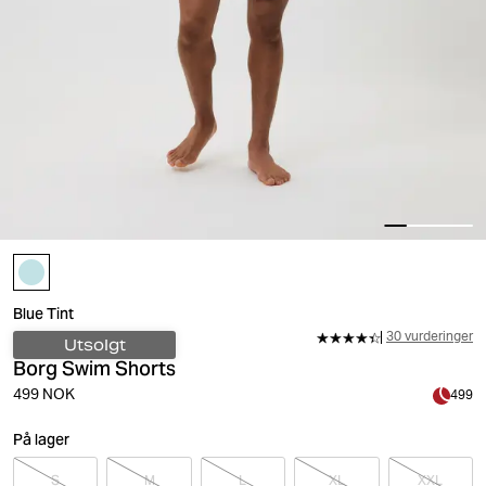
Blue Tint
30 vurderinger
Utsolgt
Borg Swim Shorts
499 NOK
499
På lager
S
M
L
XL
XXL