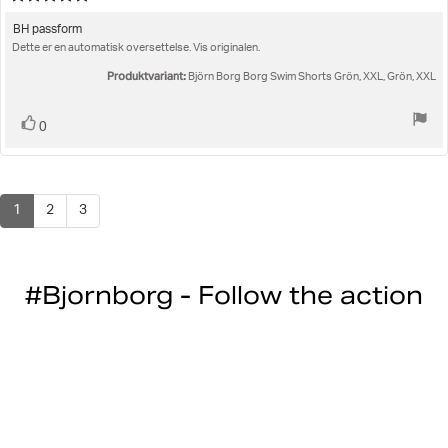
fo
5.0
kj
av
Omtaletekst:
BH passform
5
Dette er en automatisk oversettelse. Vis originalen.
mulige
Produktvariant:
Björn Borg Borg Swim Shorts Grön, XXL, Grön, XXL
Liker
stemmer
0
1
2
3
#Bjornborg - Follow the action