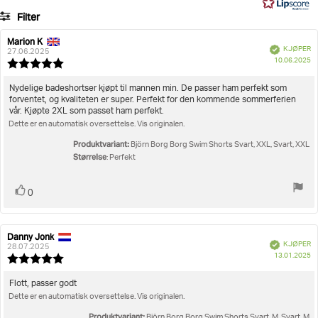
33
Filter
stemmer
Vurdering
Bilder
Marion K
Forfatter:
Omtaledato:
Verifisert
KJØPER
27.06.2025
D
Størrelse
10.06.2025
Karakter:
fo
5.0
kj
av
Omtaletekst:
Nydelige badeshortser kjøpt til mannen min. De passer ham perfekt som
5
forventet, og kvaliteten er super. Perfekt for den kommende sommerferien
mulige
vår. Kjøpte 2XL som passet ham perfekt.
Dette er en automatisk oversettelse. Vis originalen.
Produktvariant:
Björn Borg Borg Swim Shorts Svart, XXL, Svart, XXL
Størrelse
: Perfekt
Liker
stemmer
0
Danny Jonk
Forfatter:
Omtaledato:
Verifisert
KJØPER
28.07.2025
D
13.01.2025
Karakter:
fo
5.0
kj
av
Omtaletekst:
Flott, passer godt
5
Dette er en automatisk oversettelse. Vis originalen.
mulige
Produktvariant:
Björn Borg Borg Swim Shorts Svart, M, Svart, M