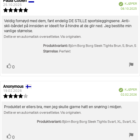
Paula Coolen
Forfatter:
Omtaledato:
Verifisert
KJØPER
25.10.2025
D
08.10.2025
Karakter:
fo
5.0
kj
av
Omtaletekst:
Veldig fornøyd med dem, fant endelig DE STILLE sportsleggingsene. Anti-
5
skli-båndet på innsiden er ideelt for å hindre at de glir ned. Jeg bestilte min
mulige
vanlige størrelse.
Dette er en automatisk oversettelse. Vis originalen.
Produktvariant:
Björn Borg Borg Sleek Tights Brun, S, Brun, S
Størrelse
: Perfekt
Liker
stemmer
0
Anonymous
Forfatter:
Omtaledato:
Verifisert
KJØPER
19.02.2026
D
02.02.2026
Karakter:
fo
4.0
kj
av
Omtaletekst:
Produktet er ellers bra, men jeg skulle gjerne hatt en snøring i midjen.
5
Dette er en automatisk oversettelse. Vis originalen.
mulige
Produktvariant:
Björn Borg Borg Sleek Tights Svart, XL, Svart, XL
Liker
stemmer
0