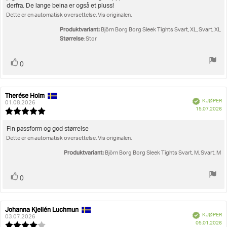
derfra. De lange beina er også et pluss!
Dette er en automatisk oversettelse. Vis originalen.
Produktvariant:
Björn Borg Borg Sleek Tights Svart, XL, Svart, XL
Størrelse
: Stor
Liker
stemmer
0
Therése Holm
Forfatter:
Omtaledato:
Verifisert
KJØPER
01.08.2026
D
15.07.2026
Karakter:
fo
5.0
kj
av
Omtaletekst:
Fin passform og god størrelse
5
Dette er en automatisk oversettelse. Vis originalen.
mulige
Produktvariant:
Björn Borg Borg Sleek Tights Svart, M, Svart, M
Liker
stemmer
0
Johanna Kjellén Luchmun
Forfatter:
Omtaledato:
Verifisert
KJØPER
03.07.2026
D
05.01.2026
Karakter: