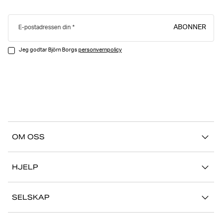
ABONNER
E-postadressen din
Jeg godtar Björn Borgs
personvernpolicy
OM OSS
Vår historie
HJELP
Bærekraft
Kontakt oss
Stories
SELSKAP
FAQ
Butikker
Jobb med oss