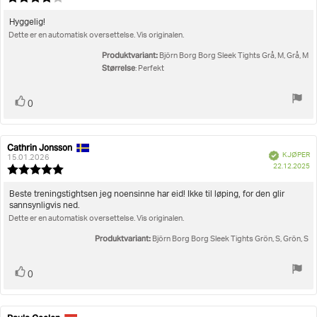
fo
4.0
kj
av
Omtaletekst:
Hyggelig!
5
Dette er en automatisk oversettelse. Vis originalen.
mulige
Produktvariant:
Björn Borg Borg Sleek Tights Grå, M, Grå, M
Størrelse
: Perfekt
Liker
stemmer
0
Cathrin Jonsson
Forfatter:
Omtaledato:
Verifisert
KJØPER
15.01.2026
D
22.12.2025
Karakter:
fo
5.0
kj
av
Omtaletekst:
Beste treningstightsen jeg noensinne har eid! Ikke til løping, for den glir
5
sannsynligvis ned.
mulige
Dette er en automatisk oversettelse. Vis originalen.
Produktvariant:
Björn Borg Borg Sleek Tights Grön, S, Grön, S
Liker
stemmer
0