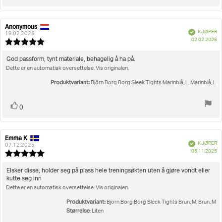
Anonymous
Forfatter:
Omtaledato:
Verifisert
KJØPER
19.02.2026
D
02.02.2026
Karakter:
fo
5.0
kj
av
Omtaletekst:
God passform, tynt materiale, behagelig å ha på.
5
Dette er en automatisk oversettelse. Vis originalen.
mulige
Produktvariant:
Björn Borg Borg Sleek Tights Marinblå, L, Marinblå, L
Liker
stemmer
0
Emma K
Forfatter:
Omtaledato:
Verifisert
KJØPER
07.12.2025
D
05.11.2025
Karakter:
fo
5.0
kj
av
Omtaletekst:
Elsker disse, holder seg på plass hele treningsøkten uten å gjøre vondt eller
5
kutte seg inn
mulige
Dette er en automatisk oversettelse. Vis originalen.
Produktvariant:
Björn Borg Borg Sleek Tights Brun, M, Brun, M
Størrelse
: Liten