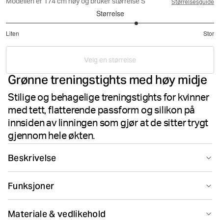
Modellen er 174 cm høy og bruker størrelse S
Størrelsesguide
Størrelse
3.511627906976744
Liten
Stor
av
Basert
5
på
Velg en størrelse
43
Grønne treningstights med høy midje
stemmer
Stilige og behagelige treningstights for kvinner
med tett, flatterende passform og silikon på
innsiden av linningen som gjør at de sitter trygt
gjennom hele økten.
Beskrivelse
Borg Sleek Tights i Balsam Green er laget av resirkulert
Funksjoner
polyamid og elastan med høy stretch. Denne hel-lange
treningstightsen for dame har høy, støttende linning og
Suitable for sport
Smooth seams
en slank passform som følger kroppen. Silikongrep på
Materiale & vedlikehold