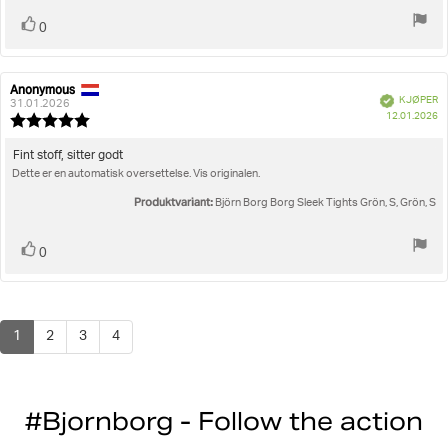
Liker
stemmer
0
Anonymous
Forfatter:
Omtaledato:
Verifisert
KJØPER
31.01.2026
D
12.01.2026
Karakter:
fo
5.0
kj
av
Omtaletekst:
Fint stoff, sitter godt
5
Dette er en automatisk oversettelse. Vis originalen.
mulige
Produktvariant:
Björn Borg Borg Sleek Tights Grön, S, Grön, S
Liker
stemmer
0
1
2
3
4
#Bjornborg - Follow the action