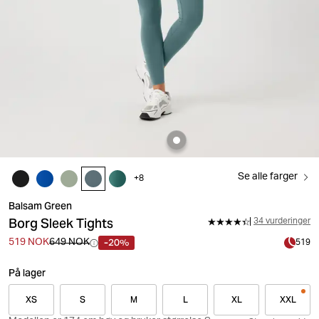
Se alle farger
+
8
Balsam Green
Borg Sleek Tights
34 vurderinger
-20%
519 NOK
649 NOK
519
På lager
XS
S
M
L
XL
XXL