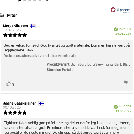
5
på
43
Filter
stemmer
Vurdering
Bilder
Merja Niiranen
Forfatter:
Omtaledato:
Verifisert
KJØPER
13.07.2026
D
Størrelse
26.06.2026
Karakter:
fo
5.0
kj
av
Omtaletekst:
Jeg er veldig fornøyd. God kvalitet og godt materiale. Lommen kunne vært på
5
leggingsene. Takk.
mulige
Dette er en automatisk oversettelse. Vis originalen.
Produktvariant:
Björn Borg Borg Sleek Tights Blå, L, Blå, L
Størrelse
: Perfekt
Liker
stemmer
0
Jaana Jääskeläinen
Forfatter:
Omtaledato:
Verifisert
KJØPER
30.10.2025
D
13.10.2025
Karakter:
fo
5.0
kj
av
Omtaletekst:
Tightsen føles veldig god på føttene, og det er derfor jeg ikke teller stjernene,
5
selv om størrelsen er grei. En mindre størrelse hadde vært nok for meg, men
mulige
jeg bestiller de neste mindre. De glir opp, så det burde vært strammere