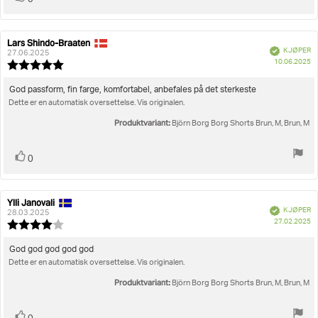
0
Lars Shindo-Braaten
Forfatter:
Omtaledato:
Verifisert
KJØPER
27.06.2025
D
10.06.2025
Karakter:
fo
5.0
kj
av
Omtaletekst:
God passform, fin farge, komfortabel, anbefales på det sterkeste
5
Dette er en automatisk oversettelse. Vis originalen.
mulige
Produktvariant:
Björn Borg Borg Shorts Brun, M, Brun, M
Liker
stemmer
0
Ylli Janovali
Forfatter:
Omtaledato:
Verifisert
KJØPER
28.03.2025
D
27.02.2025
Karakter:
fo
4.0
kj
av
Omtaletekst:
God god god god god
5
Dette er en automatisk oversettelse. Vis originalen.
mulige
Produktvariant:
Björn Borg Borg Shorts Brun, M, Brun, M
Liker
stemmer