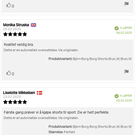
Liker
stemmer
0
Monika Struska
Forfatter:
Omtaledato:
Verifisert
KJØPER
25.02.2025
D
06.02.2025
Karakter:
fo
5.0
kj
av
Omtaletekst:
Kvalitet veldig bra.
5
Dette er en automatisk oversettelse. Vis originalen.
mulige
Produktvariant:
Björn Borg Borg Shorts Brun, M, Brun, M
Liker
stemmer
0
Liselotte Mikkelsen
Forfatter:
Omtaledato:
Verifisert
KJØPER
23.02.2025
D
03.02.2025
Karakter:
fo
5.0
kj
av
Omtaletekst:
Første gang prøver vi å kjøpe shorts til sport. De er helt perfekte.
5
Dette er en automatisk oversettelse. Vis originalen.
mulige
Produktvariant:
Björn Borg Borg Shorts Brun, M, Brun, M
Størrelse
: Perfekt