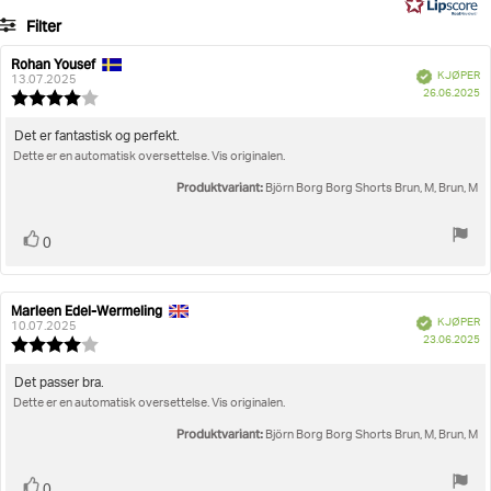
80
Filter
stemmer
Vurdering
Bilder
Rohan Yousef
Forfatter:
Omtaledato:
Verifisert
KJØPER
13.07.2025
D
Størrelse
26.06.2025
Karakter:
fo
4.0
kj
av
Omtaletekst:
Det er fantastisk og perfekt.
5
Dette er en automatisk oversettelse. Vis originalen.
mulige
Produktvariant:
Björn Borg Borg Shorts Brun, M, Brun, M
Liker
stemmer
0
Marleen Edel-Wermeling
Forfatter:
Omtaledato:
Verifisert
KJØPER
10.07.2025
D
23.06.2025
Karakter:
fo
4.0
kj
av
Omtaletekst:
Det passer bra.
5
Dette er en automatisk oversettelse. Vis originalen.
mulige
Produktvariant:
Björn Borg Borg Shorts Brun, M, Brun, M
Liker
stemmer