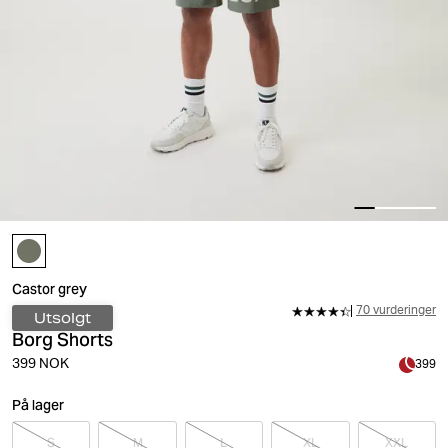
Castor grey
70 vurderinger
Utsolgt
Borg Shorts
399 NOK
399
På lager
S
M
L
XL
XXL