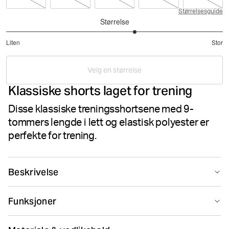
Størrelsesguide
Størrelse
3.375
Liten
Stor
av
Basert
5
på
Velg en størrelse
80
Klassiske shorts laget for trening
stemmer
Disse klassiske treningsshortsene med 9-
tommers lengde i lett og elastisk polyester er
perfekte for trening.
Beskrivelse
The Borg Shorts are made from lightweight 4-way
Funksjoner
woven stretch material, and have a durable, quick-
drying quality. Featuring side pockets with a key pocket
Suitable for sport
Hurtigtørkende
inside, these 9-inch shorts have jersey fabric between