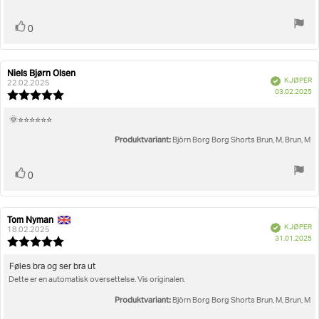
Liker
stemmer
0
Niels Bjørn Olsen
Forfatter:
Omtaledato:
Verifisert
KJØPER
22.02.2025
D
03.02.2025
Karakter:
fo
5.0
kj
av
Omtaletekst:
🌞⭐️⭐️⭐️⭐️⭐️⭐️
5
Produktvariant:
mulige
Björn Borg Borg Shorts Brun, M, Brun, M
Liker
stemmer
0
Tom Nyman
Forfatter:
Omtaledato:
Verifisert
KJØPER
18.02.2025
D
31.01.2025
Karakter:
fo
5.0
kj
av
Omtaletekst:
Føles bra og ser bra ut
5
Dette er en automatisk oversettelse. Vis originalen.
mulige
Produktvariant:
Björn Borg Borg Shorts Brun, M, Brun, M