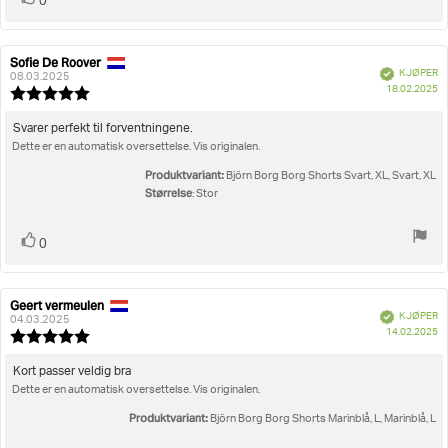
0
Sofie De Roover
Forfatter:
Omtaledato:
Verifisert
KJØPER
08.03.2025
D
18.02.2025
Karakter:
fo
5.0
kj
av
Omtaletekst:
Svarer perfekt til forventningene.
5
Dette er en automatisk oversettelse. Vis originalen.
mulige
Produktvariant:
Björn Borg Borg Shorts Svart, XL, Svart, XL
Størrelse
: Stor
Liker
stemmer
0
Geert vermeulen
Forfatter:
Omtaledato:
Verifisert
KJØPER
04.03.2025
D
14.02.2025
Karakter:
fo
5.0
kj
av
Omtaletekst:
Kort passer veldig bra
5
Dette er en automatisk oversettelse. Vis originalen.
mulige
Produktvariant:
Björn Borg Borg Shorts Marinblå, L, Marinblå, L