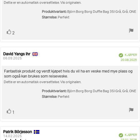
5
Dette er en automatisk oversettelse. Vis originalen.
mulige
Produktvariant:
Björn Borg Borg Duffle Bag 35l Grå, Grå, ONE
Størrelse
: Perfekt
Liker
stemmer
2
David Yangs Ihr
Forfatter:
Omtaledato:
Verifisert
KJØPER
06.09.2025
D
20.08.2025
fo
kj
Omtaletekst:
Fantastisk produkt og verdt kjøpet hvis du vil ha en veske med mye plass og
som også kan brukes som reiseveske.
Dette er en automatisk oversettelse. Vis originalen.
Produktvariant:
Björn Borg Borg Duffle Bag 35l Grå, Grå, ONE
Størrelse
: Perfekt
Liker
stemmer
1
Patrik Börjesson
Forfatter:
Omtaledato:
Verifisert
KJØPER
14.02.2025
D