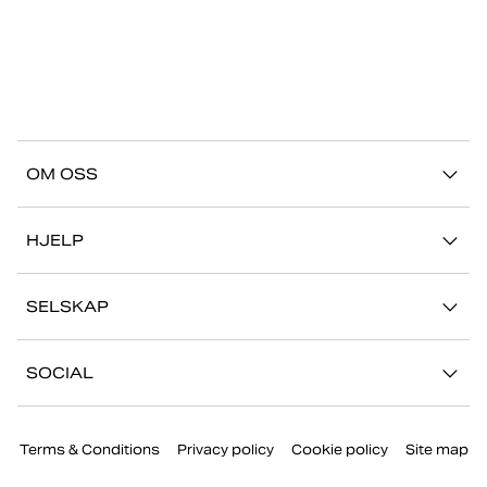
OM OSS
Vår historie
HJELP
Bærekraft
Kontakt oss
Stories
SELSKAP
FAQ
Butikker
Jobb med oss
Retur/Reklamasjon
SOCIAL
Presse
Min konto
Instagram
Bedriftsinformasjon
Terms & Conditions
Privacy policy
Cookie policy
Site map
Facebook