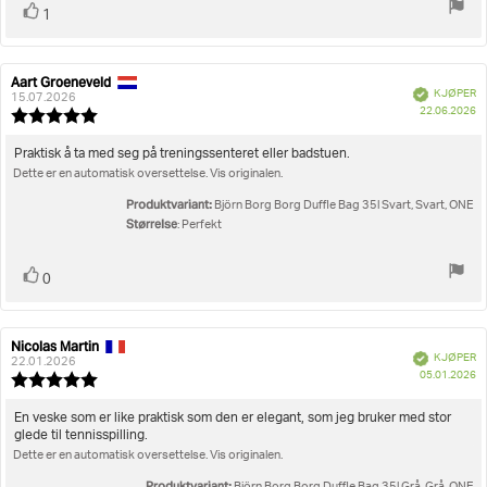
Liker
stemmer
1
Aart Groeneveld
Forfatter:
Omtaledato:
Verifisert
KJØPER
15.07.2026
D
22.06.2026
Karakter:
fo
5.0
kj
av
Omtaletekst:
Praktisk å ta med seg på treningssenteret eller badstuen.
5
Dette er en automatisk oversettelse. Vis originalen.
mulige
Produktvariant:
Björn Borg Borg Duffle Bag 35l Svart, Svart, ONE
Størrelse
: Perfekt
Liker
stemmer
0
Nicolas Martin
Forfatter:
Omtaledato:
Verifisert
KJØPER
22.01.2026
D
05.01.2026
Karakter:
fo
5.0
kj
av
Omtaletekst:
En veske som er like praktisk som den er elegant, som jeg bruker med stor
5
glede til tennisspilling.
mulige
Dette er en automatisk oversettelse. Vis originalen.
Produktvariant: