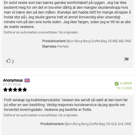
av
Omtaletekst:
En solid veske som kan bæres ganske komfortabelt på ryggen. Jeg har ikke
5
bestemt meg for om det er bra eller dårlig at den mangler skulderstropp hvis
mulige
man vil bære den på den måten. (Kanskje det hadde blitt for mange stropper å
holde styr på.) Jeg skulle gjerne hatt et annet (innvendig eller utvendig)
mindre rom på den ene korte siden. Jeg liker fargen, siden jeg er litt lei av alle
de svarte veskene.
Dette er en automatisk oversettelse. Vis originalen.
Produktvariant:
Björn Borg Borg Duffle Bag 35l Blå, Blå, ONE
Størrelse
: Perfekt
Liker
stemmer
2
Anonymous
Forfatter:
Omtaledato:
Verifisert
KJØPER
01.01.2026
D
15.12.2025
Karakter:
fo
5.0
kj
av
Omtaletekst:
Flott selskap og kvalitetsprodukter. Vesken ble sendt så raskt at den kom før
5
jul etter en sen bestilling. Veldig responsiv kundeservice da jeg spurte om
mulige
forventet leveringsdato. Veskene jeg bestilte er flotte.
Dette er en automatisk oversettelse. Vis originalen.
Produktvariant:
Björn Borg Borg Duffle Bag 35l Grå, Grå, ONE