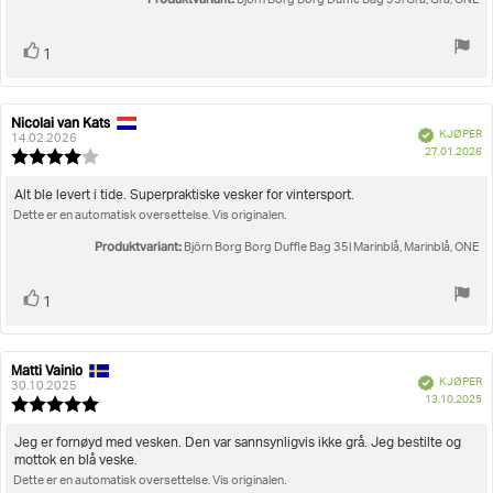
Björn Borg Borg Duffle Bag 35l Grå, Grå, ONE
Liker
stemmer
1
Nicolai van Kats
Forfatter:
Omtaledato:
Verifisert
KJØPER
14.02.2026
D
27.01.2026
Karakter:
fo
4.0
kj
av
Omtaletekst:
Alt ble levert i tide. Superpraktiske vesker for vintersport.
5
Dette er en automatisk oversettelse. Vis originalen.
mulige
Produktvariant:
Björn Borg Borg Duffle Bag 35l Marinblå, Marinblå, ONE
Liker
stemmer
1
Matti Vainio
Forfatter:
Omtaledato:
Verifisert
KJØPER
30.10.2025
D
13.10.2025
Karakter:
fo
5.0
kj
av
Omtaletekst:
Jeg er fornøyd med vesken. Den var sannsynligvis ikke grå. Jeg bestilte og
5
mottok en blå veske.
mulige
Dette er en automatisk oversettelse. Vis originalen.