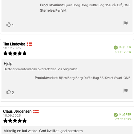
Produktvariant:
Björn Borg Borg Duffle Bag 35l Grå, Grå, ONE
Størrelse
: Perfekt
Liker
stemmer
1
Tim Lindqvist
Forfatter:
Omtaledato:
Verifisert
KJØPER
18.12.2025
D
01.12.2025
Karakter:
fo
5.0
kj
av
Omtaletekst:
Hjelp
5
Dette er en automatisk oversettelse. Vis originalen.
mulige
Produktvariant:
Björn Borg Borg Duffle Bag 35l Svart, Svart, ONE
Liker
stemmer
2
Claus Jørgensen
Forfatter:
Omtaledato:
Verifisert
KJØPER
19.09.2025
D
02.09.2025
Karakter:
fo
5.0
kj
av
Omtaletekst:
Virkelig en kul veske. God kvalitet, god passform.