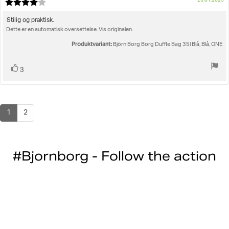
23.01.2025
Karakter:
fo
4.0
kj
av
Omtaletekst:
Stilig og praktisk.
5
Dette er en automatisk oversettelse. Vis originalen.
mulige
Produktvariant:
Björn Borg Borg Duffle Bag 35l Blå, Blå, ONE
Liker
stemmer
3
1
2
#Bjornborg - Follow the action