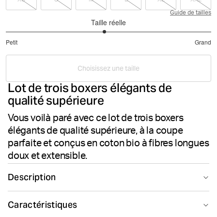
Guide de tailles
Taille réelle
2.916666666666667
Petit
Grand
sur
Basé
5
sur
Choisissez une taille
24
Lot de trois boxers élégants de
votes
qualité supérieure
Vous voilà paré avec ce lot de trois boxers
élégants de qualité supérieure, à la coupe
parfaite et conçus en coton bio à fibres longues
doux et extensible.
Description
L’ensemble Björn Borg Premium Cotton Stretch Boxer
Caractéristiques
3p est un lot de trois élégants boxers conçus en coton à