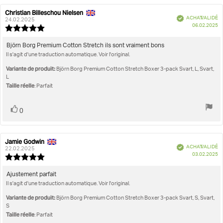
Christian Billeschou Nielsen
Auteur
Date
Vérifié
ACHAT VALIDÉ
de
de
24.02.2025
D
06.02.2025
l'évaluation:
l'évaluation:
Note
d'
de
l'évaluation
Texte
Björn Borg Premium Cotton Stretch ils sont vraiment bons
:
Il s'agit d'une traduction automatique. Voir l'original.
de
5.0
l'évaluation:
étoiles
Variante de produit:
Björn Borg Premium Cotton Stretch Boxer 3-pack Svart, L, Svart,
sur
L
5
Taille réelle
: Parfait
Vote
vote(s)
0
positif
Jamie Godwin
Auteur
Date
Vérifié
ACHAT VALIDÉ
de
de
22.02.2025
D
03.02.2025
l'évaluation:
l'évaluation:
Note
d'
de
l'évaluation
Texte
Ajustement parfait
:
Il s'agit d'une traduction automatique. Voir l'original.
de
5.0
l'évaluation:
étoiles
Variante de produit:
Björn Borg Premium Cotton Stretch Boxer 3-pack Svart, S, Svart,
sur
S
5
Taille réelle
: Parfait