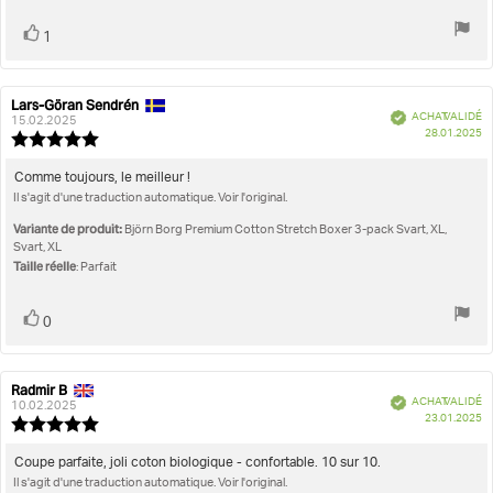
Vote
vote(s)
1
positif
Lars-Göran Sendrén
Auteur
Date
Vérifié
ACHAT VALIDÉ
de
de
15.02.2025
D
28.01.2025
l'évaluation:
l'évaluation:
Note
d'
de
l'évaluation
Texte
Comme toujours, le meilleur !
:
Il s'agit d'une traduction automatique. Voir l'original.
de
5.0
l'évaluation:
étoiles
Variante de produit:
Björn Borg Premium Cotton Stretch Boxer 3-pack Svart, XL,
sur
Svart, XL
5
Taille réelle
: Parfait
Vote
vote(s)
0
positif
Radmir B
Auteur
Date
Vérifié
ACHAT VALIDÉ
de
de
10.02.2025
D
23.01.2025
l'évaluation:
l'évaluation:
Note
d'
de
l'évaluation
Texte
Coupe parfaite, joli coton biologique - confortable. 10 sur 10.
:
Il s'agit d'une traduction automatique. Voir l'original.
de