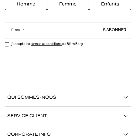
Homme
Femme
Enfants
S’ABONNER
E-mail
j'accepte les
termes et conditions
de Björn Borg
QUI SOMMES-NOUS
À propos de Björn Borg
SERVICE CLIENT
Développement durable
Contactez-nous
Stories
CORPORATE INFO