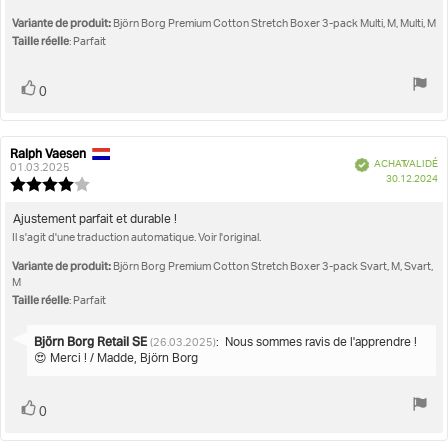
5.0
l'évaluation:
étoiles
Variante de produit:
Björn Borg Premium Cotton Stretch Boxer 3-pack Multi, M, Multi, M
sur
Taille réelle
: Parfait
5
Vote
vote(s)
0
positif
Ralph Vaesen
Auteur
Date
Vérifié
ACHAT VALIDÉ
de
de
01.03.2025
D
30.12.2024
l'évaluation:
l'évaluation:
Note
d'
de
l'évaluation
Texte
Ajustement parfait et durable !
:
Il s'agit d'une traduction automatique. Voir l'original.
de
4.0
l'évaluation:
étoiles
Variante de produit:
Björn Borg Premium Cotton Stretch Boxer 3-pack Svart, M, Svart,
sur
M
5
Taille réelle
: Parfait
Réponse
Björn Borg Retail SE
:
Nous sommes ravis de l'apprendre !
(26.03.2025)
de:
😍 Merci ! / Madde, Björn Borg
Vote
vote(s)
0
positif