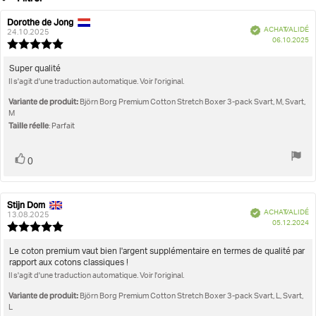
votes
Note
Images
Dorothe de Jong
Auteur
Date
Vérifié
ACHAT VALIDÉ
de
de
24.10.2025
D
Taille réelle
06.10.2025
l'évaluation:
l'évaluation:
Note
d'
de
l'évaluation
Texte
Super qualité
:
Il s'agit d'une traduction automatique. Voir l'original.
de
5.0
l'évaluation:
étoiles
Variante de produit:
Björn Borg Premium Cotton Stretch Boxer 3-pack Svart, M, Svart,
sur
M
5
Taille réelle
: Parfait
Vote
vote(s)
0
positif
Stijn Dom
Auteur
Date
Vérifié
ACHAT VALIDÉ
de
de
13.08.2025
D
05.12.2024
l'évaluation:
l'évaluation:
Note
d'
de
l'évaluation
Texte
Le coton premium vaut bien l'argent supplémentaire en termes de qualité par
:
rapport aux cotons classiques !
de
5.0
Il s'agit d'une traduction automatique. Voir l'original.
l'évaluation:
étoiles
sur
Variante de produit:
Björn Borg Premium Cotton Stretch Boxer 3-pack Svart, L, Svart,
5
L