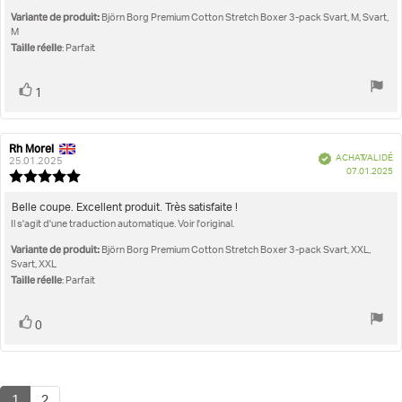
5.0
l'évaluation:
étoiles
Variante de produit:
Björn Borg Premium Cotton Stretch Boxer 3-pack Svart, M, Svart,
sur
M
5
Taille réelle
: Parfait
Vote
vote(s)
1
positif
Rh Morel
Auteur
Date
Vérifié
ACHAT VALIDÉ
de
de
25.01.2025
D
07.01.2025
l'évaluation:
l'évaluation:
Note
d'
de
l'évaluation
Texte
Belle coupe. Excellent produit. Très satisfaite !
:
Il s'agit d'une traduction automatique. Voir l'original.
de
5.0
l'évaluation:
étoiles
Variante de produit:
Björn Borg Premium Cotton Stretch Boxer 3-pack Svart, XXL,
sur
Svart, XXL
5
Taille réelle
: Parfait
Vote
vote(s)
0
positif
1
2