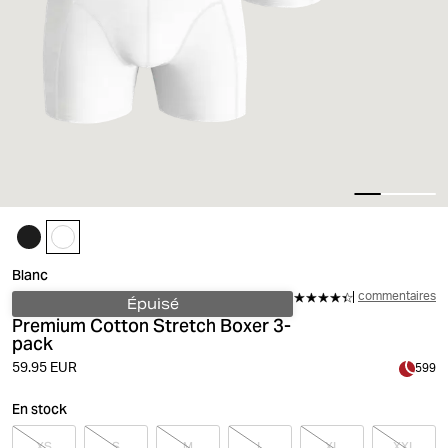
Blanc
commentaires
Épuisé
Premium Cotton Stretch Boxer 3-
pack
59.95 EUR
599
En stock
XS
S
M
L
XL
XXL