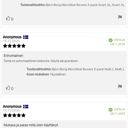
Tuotevaihtoehto:
Björn Borg Microfiber Boxers 3-pack Svart, XL, Svart, XL
Äänestä
Ääni(et)
0
ylöspäin
Anonymous
Arvostelun
Arvostelun
Vahvistettu
OSTAJA
kirjoittaja:
päivämäärä:
15.12.2025
O
28.11.2025
Arvostelun
pä
luokitus:
5.0
Arvostelun
Erinomainen
5:sta
Tämä on automaattinen käännös. Näytä alkuperäinen.
teksti:
tähdestä
Tuotevaihtoehto:
Björn Borg Microfiber Boxers 3-pack Multi, L, Multi, L
Koon mukainen
: Täydellinen
Äänestä
Ääni(et)
0
ylöspäin
Anonymous
Arvostelun
Arvostelun
Vahvistettu
OSTAJA
kirjoittaja:
päivämäärä:
15.12.2025
O
28.11.2025
Arvostelun
pä
luokitus:
5.0
Arvostelun
Mukava ja paras mitä olen käyttänyt