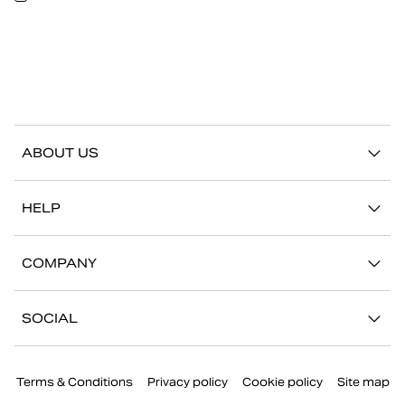
ABOUT US
Our story
HELP
Sustainability
Contact us
Stories
COMPANY
FAQ
Stores
Work with us
Return/Claim
SOCIAL
Press
My account
Instagram
Corporate information
Terms & Conditions
Privacy policy
Cookie policy
Site map
Facebook