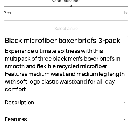
Koon mukainen
3.181818181818182
Pieni
Iso
/
Perustuu
5
22
Select a size
ääneen
Black microfiber boxer briefs 3-pack
Experience ultimate softness with this
multipack of three black men's boxer briefs in
smooth and flexible recycled microfiber.
Features medium waist and medium leg length
with soft logo elastic waistband for all-day
comfort.
Description
The Björn Borg Microfiber Boxer 3-pack for men delivers
Features
comfortable everyday wear in recycled polyester
stretch quality fabric. These men's boxer briefs feature a