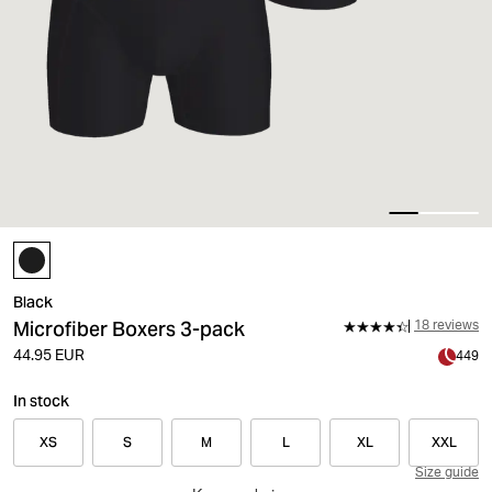
Black
Microfiber Boxers 3-pack
18 reviews
44.95 EUR
449
In stock
XS
S
M
L
XL
XXL
Size guide