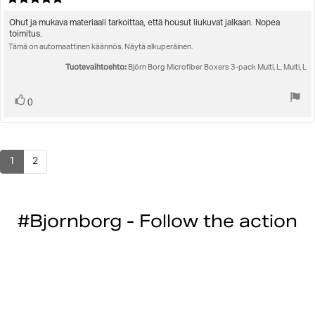
pä
luokitus:
5.0
Arvostelun
Ohut ja mukava materiaali tarkoittaa, että housut liukuvat jalkaan. Nopea
5:sta
toimitus.
teksti:
tähdestä
Tämä on automaattinen käännös. Näytä alkuperäinen.
Tuotevaihtoehto:
Björn Borg Microfiber Boxers 3-pack Multi, L, Multi, L
Äänestä
Ääni(et)
0
ylöspäin
1
2
#Bjornborg - Follow the action