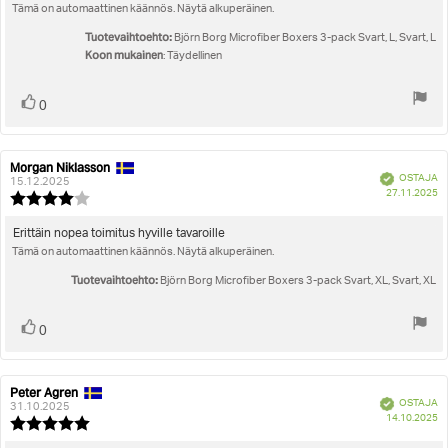
5:sta
Tämä on automaattinen käännös. Näytä alkuperäinen.
teksti:
tähdestä
Tuotevaihtoehto:
Björn Borg Microfiber Boxers 3-pack Svart, L, Svart, L
Koon mukainen
: Täydellinen
Äänestä
Ääni(et)
0
ylöspäin
Morgan Niklasson
Arvostelun
Arvostelun
Vahvistettu
OSTAJA
kirjoittaja:
päivämäärä:
15.12.2025
O
27.11.2025
Arvostelun
pä
luokitus:
4.0
Arvostelun
Erittäin nopea toimitus hyville tavaroille
5:sta
Tämä on automaattinen käännös. Näytä alkuperäinen.
teksti:
tähdestä
Tuotevaihtoehto:
Björn Borg Microfiber Boxers 3-pack Svart, XL, Svart, XL
Äänestä
Ääni(et)
0
ylöspäin
Peter Agren
Arvostelun
Arvostelun
Vahvistettu
OSTAJA
kirjoittaja:
päivämäärä:
31.10.2025
O
14.10.2025
Arvostelun
pä
luokitus: