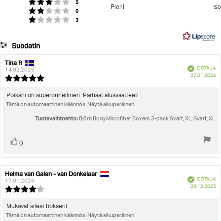
3.181818181818182
Äänet
Arvio 3 5:sta tähdestä
5
Pieni
Iso
Äänet
/
Arvio 2 5:sta tähdestä
0
Perustuu
Äänet
Arvio 1 5:sta tähdestä
3
5
22
ääneen
Suodatin
Arvosana
Kuvat
Tina R
Arvostelun
Arvostelun
Vahvistettu
OSTAJA
kirjoittaja:
päivämäärä:
14.02.2026
O
Koon mukainen
27.01.2026
Arvostelun
pä
luokitus:
5.0
Arvostelun
Poikani on superonnellinen. Parhaat alusvaatteet!
5:sta
Tämä on automaattinen käännös. Näytä alkuperäinen.
teksti:
tähdestä
Tuotevaihtoehto:
Björn Borg Microfiber Boxers 3-pack Svart, XL, Svart, XL
Äänestä
Ääni(et)
0
ylöspäin
Helma van Galen - van Donkelaar
Arvostelun
Arvostelun
Vahvistettu
OSTAJA
kirjoittaja:
päivämäärä:
17.01.2026
O
29.12.2025
Arvostelun
pä
luokitus:
4.0
Arvostelun
Mukavat sileät bokserit
5:sta
Tämä on automaattinen käännös. Näytä alkuperäinen.
teksti:
tähdestä