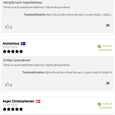
5.0
Arvostelun
Hengitä hyvin harjoitellessa.
5:sta
Tämä on automaattinen käännös. Näytä alkuperäinen.
teksti:
tähdestä
Tuotevaihtoehto:
Björn Borg Microfiber Boxers 3-pack Multi, L, Multi, L
Äänestä
Ääni(et)
0
ylöspäin
Anonymous
Arvostelun
Arvostelun
Vahvistettu
OSTAJA
kirjoittaja:
päivämäärä:
29.09.2025
O
08.09.2025
Arvostelun
pä
luokitus:
5.0
Arvostelun
Erittäin tyytyväinen!
5:sta
Tämä on automaattinen käännös. Näytä alkuperäinen.
teksti:
tähdestä
Tuotevaihtoehto:
Björn Borg Microfiber Boxers 3-pack Multi, M, Multi, M
Äänestä
Ääni(et)
0
ylöspäin
Asger Christophersen
Arvostelun
Arvostelun
Vahvistettu
OSTAJA
kirjoittaja:
päivämäärä:
27.09.2025
O
09.09.2025
Arvostelun
pä
luokitus: