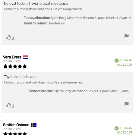
5.0
Arvostelun
Ne ovat todella hyviä, pitävät muotonsa.
5:sta
Tämä on automaattinen käännös. Näytä alkuperäinen.
teksti:
tähdestä
Tuotevaihtoehto:
Björn Borg Microfiber Boxers 3-pack Svart, M, Svart, M
Koon mukainen
: Täydellinen
Äänestä
Ääni(et)
0
ylöspäin
Vera Evers
Arvostelun
Arvostelun
Vahvistettu
OSTAJA
kirjoittaja:
päivämäärä:
27.08.2025
O
10.08.2025
Arvostelun
pä
luokitus:
5.0
Arvostelun
Täydellinen istuvuus
5:sta
Tämä on automaattinen käännös. Näytä alkuperäinen.
teksti:
tähdestä
Tuotevaihtoehto:
Björn Borg Microfiber Boxers 3-pack Multi, L, Multi, L
Äänestä
Ääni(et)
0
ylöspäin
Staffan Östman
Arvostelun
Arvostelun
Vahvistettu
OSTAJA
kirjoittaja:
päivämäärä:
27.08.2025
O
10.08.2025
Arvostelun