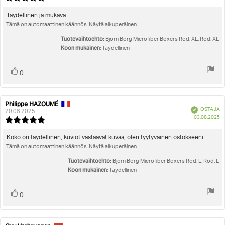
pä
luokitus:
5.0
Arvostelun
Täydellinen ja mukava
5:sta
Tämä on automaattinen käännös. Näytä alkuperäinen.
teksti:
tähdestä
Tuotevaihtoehto:
Björn Borg Microfiber Boxers Röd, XL, Röd, XL
Koon mukainen
: Täydellinen
Äänestä
Ääni(et)
0
ylöspäin
Philippe HAZOUMÉ
Arvostelun
Arvostelun
Vahvistettu
OSTAJA
kirjoittaja:
päivämäärä:
20.08.2025
O
03.08.2025
Arvostelun
pä
luokitus:
5.0
Arvostelun
Koko on täydellinen, kuviot vastaavat kuvaa, olen tyytyväinen ostokseeni.
5:sta
Tämä on automaattinen käännös. Näytä alkuperäinen.
teksti:
tähdestä
Tuotevaihtoehto:
Björn Borg Microfiber Boxers Röd, L, Röd, L
Koon mukainen
: Täydellinen
Äänestä
Ääni(et)
0
ylöspäin