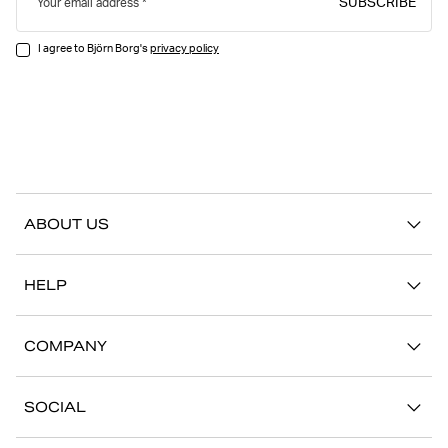
SUBSCRIBE
Your email address
I agree to Björn Borg's
privacy policy
ABOUT US
Our story
HELP
Sustainability
Contact us
Stories
COMPANY
FAQ
Stores
Work with us
Return/Claim
SOCIAL
Press
My account