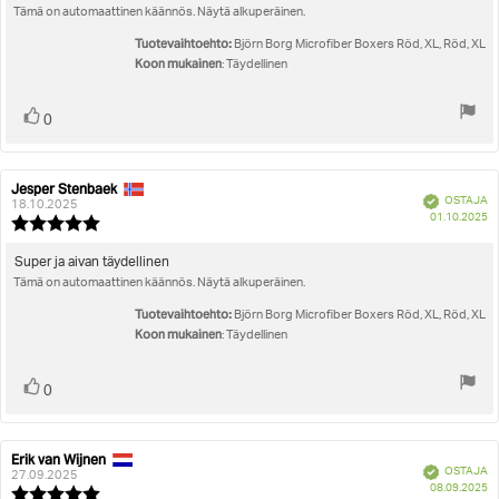
5:sta
Tämä on automaattinen käännös. Näytä alkuperäinen.
teksti:
tähdestä
Tuotevaihtoehto:
Björn Borg Microfiber Boxers Röd, XL, Röd, XL
Koon mukainen
: Täydellinen
Äänestä
Ääni(et)
0
ylöspäin
Jesper Stenbaek
Arvostelun
Arvostelun
Vahvistettu
OSTAJA
kirjoittaja:
päivämäärä:
18.10.2025
O
01.10.2025
Arvostelun
pä
luokitus:
5.0
Arvostelun
Super ja aivan täydellinen
5:sta
Tämä on automaattinen käännös. Näytä alkuperäinen.
teksti:
tähdestä
Tuotevaihtoehto:
Björn Borg Microfiber Boxers Röd, XL, Röd, XL
Koon mukainen
: Täydellinen
Äänestä
Ääni(et)
0
ylöspäin
Erik van Wijnen
Arvostelun
Arvostelun
Vahvistettu
OSTAJA
kirjoittaja:
päivämäärä:
27.09.2025
O
08.09.2025
Arvostelun