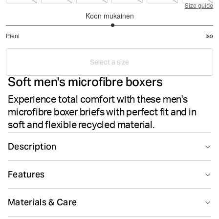
Size guide
Koon mukainen
3.058823529411764
Pieni
Iso
/
Perustuu
5
34
Select a size
ääneen
Soft men's microfibre boxers
Experience total comfort with these men's
microfibre boxer briefs with perfect fit and in
soft and flexible recycled material.
Description
The Björn Borg Microfiber Boxers in Love 2 deliver
Features
exceptional comfort for everyday wear. These men's
boxer briefs are crafted from recycled polyester paired
Recycled
with elastane for soft, flexible stretch. The smooth
Materials & Care
microfiber quality feels gentle against the skin, while the