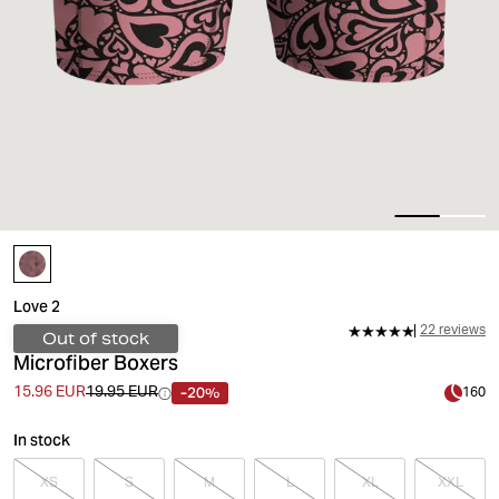
Love 2
22 reviews
Out of stock
Microfiber Boxers
-20%
15.96 EUR
19.95 EUR
160
In stock
XS
S
M
L
XL
XXL