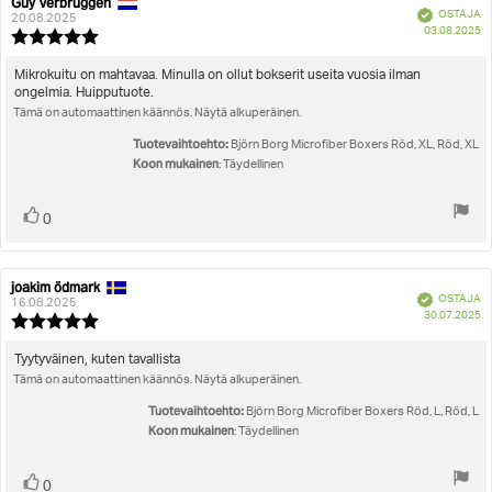
Guy Verbruggen
Arvostelun
Arvostelun
Vahvistettu
OSTAJA
kirjoittaja:
päivämäärä:
20.08.2025
O
03.08.2025
Arvostelun
pä
luokitus:
5.0
Arvostelun
Mikrokuitu on mahtavaa. Minulla on ollut bokserit useita vuosia ilman
5:sta
ongelmia. Huipputuote.
teksti:
tähdestä
Tämä on automaattinen käännös. Näytä alkuperäinen.
Tuotevaihtoehto:
Björn Borg Microfiber Boxers Röd, XL, Röd, XL
Koon mukainen
: Täydellinen
Äänestä
Ääni(et)
0
ylöspäin
joakim ödmark
Arvostelun
Arvostelun
Vahvistettu
OSTAJA
kirjoittaja:
päivämäärä:
16.08.2025
O
30.07.2025
Arvostelun
pä
luokitus:
5.0
Arvostelun
Tyytyväinen, kuten tavallista
5:sta
Tämä on automaattinen käännös. Näytä alkuperäinen.
teksti:
tähdestä
Tuotevaihtoehto:
Björn Borg Microfiber Boxers Röd, L, Röd, L
Koon mukainen
: Täydellinen
Äänestä
Ääni(et)
0