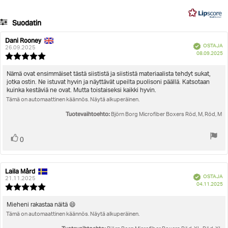
34
ääneen
Suodatin
Arvosana
Kuvat
Dani Rooney
Arvostelun
Arvostelun
Vahvistettu
OSTAJA
kirjoittaja:
päivämäärä:
26.09.2025
O
Koon mukainen
08.09.2025
Arvostelun
pä
luokitus:
5.0
Arvostelun
Nämä ovat ensimmäiset tästä siististä ja siististä materiaalista tehdyt sukat,
5:sta
jotka ostin. Ne istuvat hyvin ja näyttävät upeilta puolisoni päällä. Katsotaan
teksti:
tähdestä
kuinka kestäviä ne ovat. Mutta toistaiseksi kaikki hyvin.
Tämä on automaattinen käännös. Näytä alkuperäinen.
Tuotevaihtoehto:
Björn Borg Microfiber Boxers Röd, M, Röd, M
Äänestä
Ääni(et)
0
ylöspäin
Laila Mård
Arvostelun
Arvostelun
Vahvistettu
OSTAJA
kirjoittaja:
päivämäärä:
21.11.2025
O
04.11.2025
Arvostelun
pä
luokitus:
5.0
Arvostelun
Mieheni rakastaa näitä 😄
5:sta
Tämä on automaattinen käännös. Näytä alkuperäinen.
teksti:
tähdestä