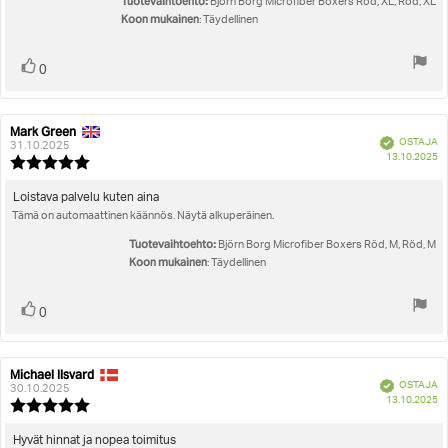
Tuotevaihtoehto:
Björn Borg Microfiber Boxers Röd, XL, Röd, XL
Koon mukainen
: Täydellinen
Äänestä
Ääni(et)
0
ylöspäin
Mark Green
Arvostelun
Arvostelun
Vahvistettu
OSTAJA
kirjoittaja:
päivämäärä:
31.10.2025
O
13.10.2025
Arvostelun
pä
luokitus:
5.0
Arvostelun
Loistava palvelu kuten aina
5:sta
Tämä on automaattinen käännös. Näytä alkuperäinen.
teksti:
tähdestä
Tuotevaihtoehto:
Björn Borg Microfiber Boxers Röd, M, Röd, M
Koon mukainen
: Täydellinen
Äänestä
Ääni(et)
0
ylöspäin
Michael Ilsvard
Arvostelun
Arvostelun
Vahvistettu
OSTAJA
kirjoittaja:
päivämäärä:
30.10.2025
O
13.10.2025
Arvostelun
pä
luokitus:
5.0
Arvostelun
Hyvät hinnat ja nopea toimitus