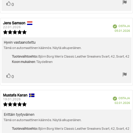
Äänestä
Ääni(et)
0
ylöspäin
Jens Samson
Arvostelun
Arvostelun
Vahvistettu
OSTAJA
kirjoittaja:
päivämäärä:
22.01.2026
O
05.01.2026
Arvostelun
pä
luokitus:
5.0
Arvostelun
Hyvin vastaanotettu
5:sta
Tämä on automaattinen käännös. Näytä alkuperäinen.
teksti:
tähdestä
Tuotevaihtoehto:
Björn Borg Men’s Classic Leather Sneakers Svart, 42, Svart, 42
Koon mukainen
: Täydellinen
Äänestä
Ääni(et)
0
ylöspäin
Mustafa Karan
Arvostelun
Arvostelun
Vahvistettu
OSTAJA
kirjoittaja:
päivämäärä:
19.01.2026
O
02.01.2026
Arvostelun
pä
luokitus:
5.0
Arvostelun
Erittäin tyytyväinen
5:sta
Tämä on automaattinen käännös. Näytä alkuperäinen.
teksti:
tähdestä
Tuotevaihtoehto:
Björn Borg Men’s Classic Leather Sneakers Svart, 42, Svart, 42