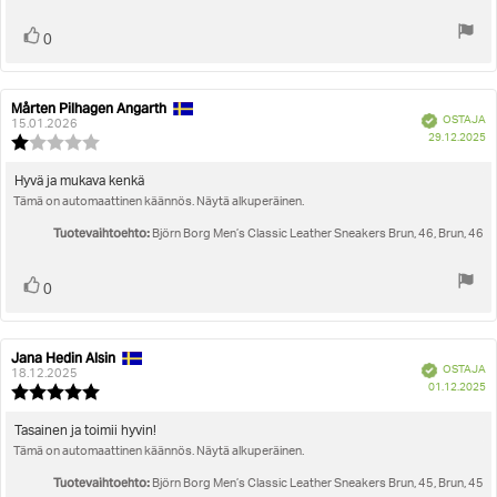
Äänestä
Ääni(et)
0
ylöspäin
Mårten Pilhagen Angarth
Arvostelun
Arvostelun
Vahvistettu
OSTAJA
kirjoittaja:
päivämäärä:
15.01.2026
O
29.12.2025
Arvostelun
pä
luokitus:
1.0
Arvostelun
Hyvä ja mukava kenkä
5:sta
Tämä on automaattinen käännös. Näytä alkuperäinen.
teksti:
tähdestä
Tuotevaihtoehto:
Björn Borg Men’s Classic Leather Sneakers Brun, 46, Brun, 46
Äänestä
Ääni(et)
0
ylöspäin
Jana Hedin Alsin
Arvostelun
Arvostelun
Vahvistettu
OSTAJA
kirjoittaja:
päivämäärä:
18.12.2025
O
01.12.2025
Arvostelun
pä
luokitus:
5.0
Arvostelun
Tasainen ja toimii hyvin!
5:sta
Tämä on automaattinen käännös. Näytä alkuperäinen.
teksti:
tähdestä
Tuotevaihtoehto:
Björn Borg Men’s Classic Leather Sneakers Brun, 45, Brun, 45