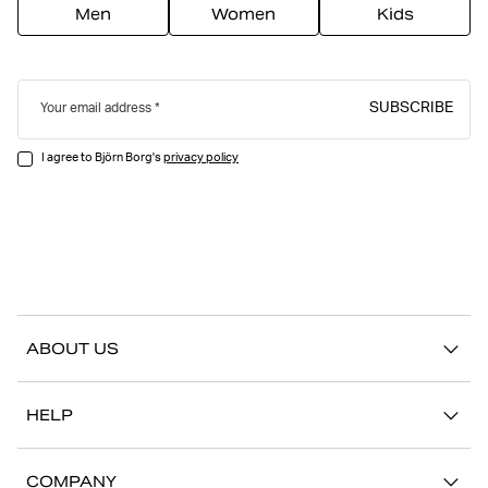
Men
Women
Kids
SUBSCRIBE
Your email address
I agree to Björn Borg's
privacy policy
ABOUT US
Our story
HELP
Sustainability
Contact us
Stories
COMPANY