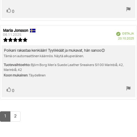
Äänestä
Ääni(et)
0
ylöspäin
Maria Jonsson
Arvostelun
Arvostelun
Vahvistettu
OSTAJA
kirjoittaja:
päivämäärä:
06.11.2025
O
20.10.2025
Arvostelun
pä
luokitus:
5.0
Arvostelun
Poikani rakastaa kenkiään! Tyylikkäät ja mukavat, hän sanoo😊
5:sta
Tämä on automaattinen käännös. Näytä alkuperäinen.
teksti:
tähdestä
Tuotevaihtoehto:
Björn Borg Men’s Suede Leather Sneakers Sl100 Marinblå, 42,
Marinblå, 42
Koon mukainen
: Täydellinen
Äänestä
Ääni(et)
0
ylöspäin
1
2