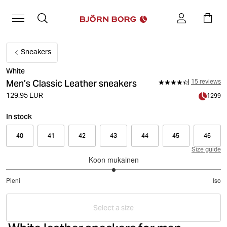
Sneakers
White
Men’s Classic Leather sneakers
15 reviews
129.95 EUR
1299
In stock
40
41
42
43
44
45
46
Size guide
Koon mukainen
3
Pieni
Iso
/
Perustuu
5
14
Select a size
ääneen