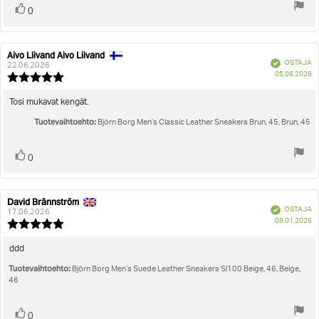
Äänestä
Ääni(et)
0
ylöspäin
Aivo Liivand Aivo Liivand
Arvostelun
Arvostelun
Vahvistettu
OSTAJA
kirjoittaja:
päivämäärä:
22.06.2026
O
05.06.2026
Arvostelun
pä
luokitus:
5.0
Arvostelun
Tosi mukavat kengät.
5:sta
teksti:
Tuotevaihtoehto:
tähdestä
Björn Borg Men’s Classic Leather Sneakers Brun, 45, Brun, 45
Äänestä
Ääni(et)
0
ylöspäin
David Brännström
Arvostelun
Arvostelun
Vahvistettu
OSTAJA
kirjoittaja:
päivämäärä:
17.06.2026
O
08.01.2026
Arvostelun
pä
luokitus:
5.0
Arvostelun
ddd
5:sta
teksti:
Tuotevaihtoehto:
tähdestä
Björn Borg Men’s Suede Leather Sneakers Sl100 Beige, 46, Beige,
46
Äänestä
Ääni(et)
0