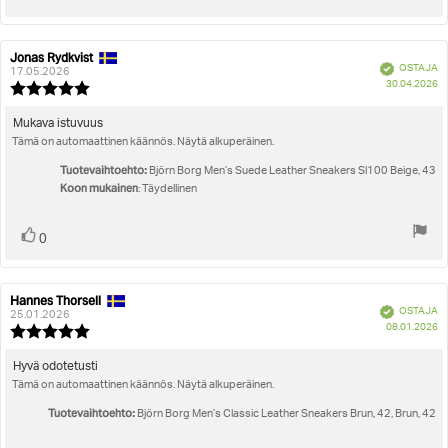
ylöspäin
Jonas Rydkvist
Arvostelun
Arvostelun
Vahvistettu
OSTAJA
kirjoittaja:
päivämäärä:
17.05.2026
O
30.04.2026
Arvostelun
pä
luokitus:
5.0
Arvostelun
Mukava istuvuus
5:sta
Tämä on automaattinen käännös. Näytä alkuperäinen.
teksti:
tähdestä
Tuotevaihtoehto:
Björn Borg Men’s Suede Leather Sneakers Sl100 Beige, 43
Koon mukainen
: Täydellinen
Äänestä
Ääni(et)
0
ylöspäin
Hannes Thorsell
Arvostelun
Arvostelun
Vahvistettu
OSTAJA
kirjoittaja:
päivämäärä:
25.01.2026
O
08.01.2026
Arvostelun
pä
luokitus:
5.0
Arvostelun
Hyvä odotetusti
5:sta
Tämä on automaattinen käännös. Näytä alkuperäinen.
teksti:
tähdestä
Tuotevaihtoehto:
Björn Borg Men’s Classic Leather Sneakers Brun, 42, Brun, 42